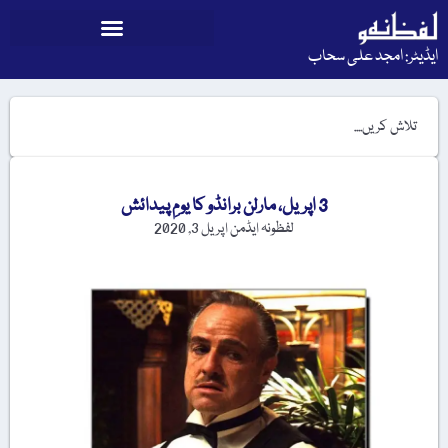
ایڈیٹر: امجد علی سحاب
3 اپریل، مارلن برانڈو کا یومِ پیدائش
لفظونہ ایڈمن
اپریل 3, 2020