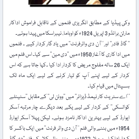
وکی پیڈیا کے مطابق انگریزی فلموں کے ناقابلِ فراموش اداکار
مارلن برانڈو 3 اپریل 1924ء کو اوہاما، نیبراسکا میں پیدا ہوئے۔
’’ گاڈ فادر‘‘ اور ’ ’آن دی واٹرفرنٹ‘‘ میں یاد گار کردار کیے ۔ فلموں
میں ادا کاری کا آغاز 1950ء میں ’’دی مین‘‘ سے کیا۔ اس فلم میں
ایک 26 سالہ مفلوج مریض کا کردار ادا کیا ۔کہا جاتا ہے کہ اس
کردار کے لیے اپنے آپ کو تیار کرنے کے لیے ایک ماہ تک
ہسپتال میں قیام کیا۔
’ ’اے سٹریٹ کار نیمڈ ڈیزائر‘‘ میں ’’ووئن لی‘‘ کے مقابل ’’سٹینلے
کوالسکی‘‘ کے کردار کے لیے یکے بعد دیگرے چار مرتبہ آسکر
ایوارڈ کے لیے بہترین اداکار نامزد ہوئے۔ لیکن پہلا آسکر ایوارڈ
1954ء میں بننے والی فلم ’ ’آن دی واٹر فرنٹ‘‘ میں ایک باکسر کا