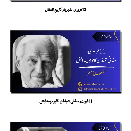
13 فروری، شہریار کا یومِ انتقال
11 فروری، سڈنی شیلڈن کا یومِ پیدایش