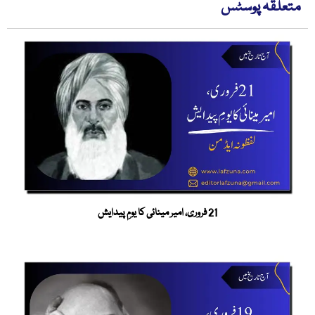
متعلقہ پوسٹس
21 فروری، امیر مینائی کا یومِ پیدایش