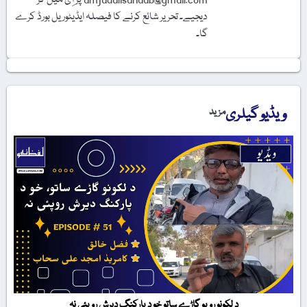
دیجیے۔ تحریر شائع کرنے کا فیصلہ ایڈیٹوریل بورڈ کرے
گا۔
ویڈیو گیلری
مزید
د لکونو روپو گاڑے ساتو خو د پارکنگ دیرش روپئی نہ