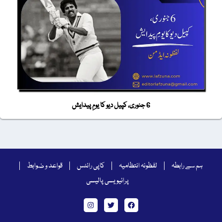
6 جنوری، کپیل دیو کا یومِ پیدایش
ہم سے رابطہ
لفظونہ انتظامیہ
کاپی رائٹس
قواعد و ضوابط
پرائیویسی پالیسی