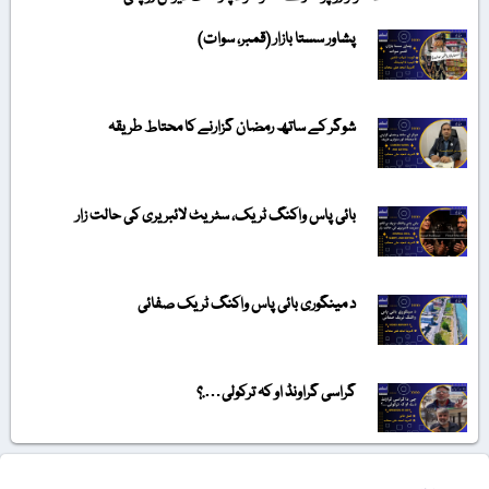
پشاور سستا بازار (قمبر، سوات)
شوگر کے ساتھ رمضان گزارنے کا محتاط طریقہ
بائی پاس واکنگ ٹریک، سٹریٹ لائبریری کی حالت زار
د مینگوری بائی پاس واکنگ ٹریک صفائی
گراسی گراونڈ او کہ ترکولی….؟