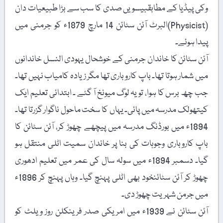
وکی پیڈیا کے مطابقبیسویں صدی کا سب سے بڑا طبیعیات دان
(Physicist)البرٹ آئن سٹائن 14 مارچ 1879ء کو جرمنی میں
پیدا ہوئے۔
آئن سٹائن کا خاندان جرمنی کے خوشحال یہودی النسل خاندانوں
میں شمار ہوتا تھا۔ باپ کاروباری تھا مگر زیادہ کامیاب نہیں تھا۔
جب چھ برس کا ہوا، تو یہ لوگ میونخ آ گئے ۔ ابتدائی تعلیم ایک
کیتھولک مدرسہ میں پائی۔ یہاں کا سخت ماحول ناگوار گزرتا تھا۔
1894ء میں بورڈنگ مدرسہ میں پیچھے چھوڑ کر، آئن سٹائن کا
باپ کاروباری وجوہات کی بنا پر خاندان سمیت اٹلی منتقل ہو
گیا۔ دسمبر 1894ء میں سولہ سال کی عمر میں تعلیم ادھوری
چھوڑ کر آئن سٹائنخود بھی اٹلی پہنچ گیا۔ وہاں پہنچ کر 1896ء
میں جرمن شہریت چھوڑ دی۔
آئن سٹائن نے 1939ء میں امریکی صدر فرینکلن روز ویلٹ کو