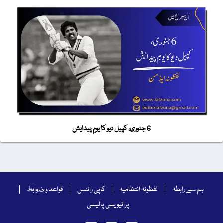
6 جنوری، کپیل دیو کا یومِ پیدایش
ہم سے رابطہ
لفظونہ انتظامیہ
کاپی رائٹس
قواعد و ضوابط
پرائیویسی پالیسی