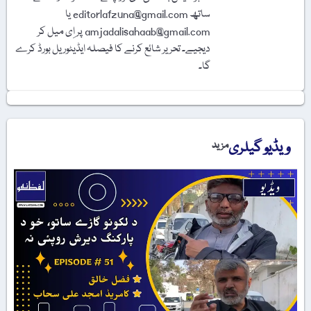
ساتھ editorlafzuna@gmail.com یا
amjadalisahaab@gmail.com پر اِی میل کر
دیجیے۔ تحریر شائع کرنے کا فیصلہ ایڈیٹوریل بورڈ کرے
گا۔
ویڈیو گیلری
مزید