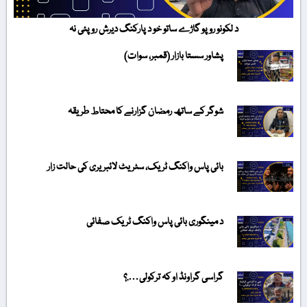
د لکونو روپو گاڑے ساتو خو د پارکنگ دیرش روپئی نہ
پشاور سستا بازار (قمبر، سوات)
شوگر کے ساتھ رمضان گزارنے کا محتاط طریقہ
بائی پاس واکنگ ٹریک، سٹریٹ لائبریری کی حالت زار
د مینگوری بائی پاس واکنگ ٹریک صفائی
گراسی گراونڈ او کہ ترکولی….؟