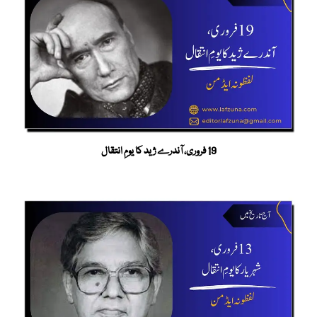
19 فروری، آندرے ژید کا یومِ انتقال