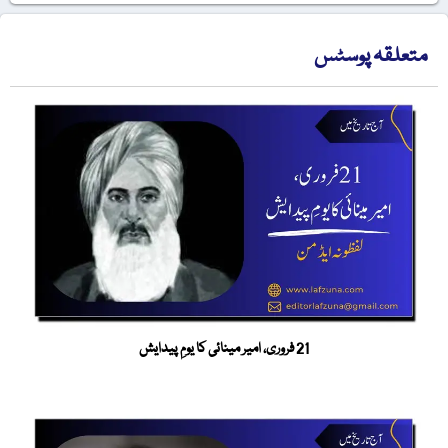
متعلقہ پوسٹس
21 فروری، امیر مینائی کا یومِ پیدایش