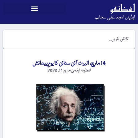
ایڈیٹر: امجد علی سحاب
14 مارچ، البرٹ آئن سٹائن کا یومِ پیدائش
لفظونہ ایڈمن
مارچ 14, 2020