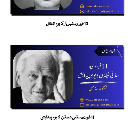
13 فروری، شہریار کا یومِ انتقال
11 فروری، سڈنی شیلڈن کا یومِ پیدایش