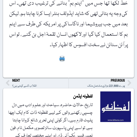
خط لکھا تھا جس میں ’’ایٹم بم‘‘ بنانے کی ترغیب دی تھی۔ اس
کی وجہ یہ بتائی تھی کہ شاید ایڈولف ہٹلر ایسا کرنا چاہتا ہو، لیکن
بعد میں جب ہیروشیما اور ناگاساکی پر امریکہ کی طرف سے ایٹم
بم کا استعمال کیا گیا اور لاکھوں انسان لقمۂ اجل بن گئے ، تو اس
پر آئن سٹائن نے سخت افسوس کا اظہار کیا۔
Print
NEXT
PREVIOUS
پورے 221,800 جزائر پر مشتمل ملک
انقلاب کسے کہتے ہیں؟
لفظونہ ایڈمن
تاریخ، حالاتِ حاضرہ، سیاحت اور علم و ادب میں دل
چسپی رکھنے والوں کے لیے لفظونہ ڈاٹ کام ایک اچھا
پلیٹ فارم ہے۔ اگر کوئی اپنی تحریر شائع کروانا چاہتا
ہے، تو اسے اپنی پاسپورٹ سائز تصویر، مکمل نام، فون
نمبر، فیس بُک آئی ڈی اور اپنے مختصر تعارف کے