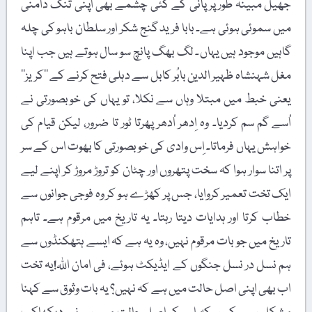
جھیل مبینہ طور پر پانی کے کئی چشمے بھی اپنی تنگ دامنی
میں سموئی ہوئی ہے۔ بابا فرید گنج شکر اور سلطان باہو کی چلہ
گاہیں موجود ہیں یہاں۔ لگ بھگ پانچ سو سال ہوتے ہیں جب اپنا
مغل شہنشاہ ظہیر الدین بابُر کابل سے دہلی فتح کرنے کے ’’کریز‘‘
یعنی خبط میں مبتلا وہاں سے نکلا، تو یہاں کی خوبصورتی نے
اُسے گم سم کردیا۔ وہ اِدھر اُدھر پھرتا ٹور تا ضرور، لیکن قیام کی
خواہش یہاں فرماتا۔ اِس وادی کی خوبصورتی کا بھوت اس کے سر
پر اتنا سوار ہوا کہ سخت پتھروں اور چٹان کو تروڑ مروڑ کر اپنے لیے
ایک تخت تعمیر کروایا، جس پر کھڑے ہو کر وہ فوجی جوانوں سے
خطاب کرتا اور ہدایات دیتا رہتا۔ یہ تاریخ میں مرقوم ہے۔ تاہم
تاریخ میں جو بات مرقوم نہیں، وہ یہ ہے کہ ایسے ہتھکنڈوں سے
ہم نسل در نسل جنگوں کے ایڈیکٹ ہوئے، فی امان اللہ!یہ تخت
اب بھی اپنی اصل حالت میں ہے کہ نہیں؟ یہ بات وثوق سے کہنا