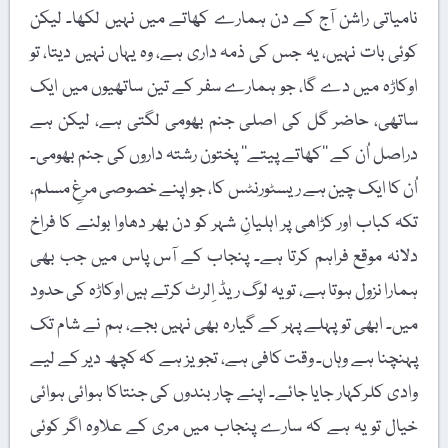
نامیاتی راشن آج کے دن ہمارے کھاتے میں نہیں لکھا۔ لیکن
کوئی بات نہیں، یہ جس کی ذمہ داری ہے، وہ یہاں نہیں دیتا، تو
اوکاڑہ میں دے گا، جو ہمارے سفر کے تین ساتھیوں میں ایک
ساتھی، حاضر گل کی اصلی جنم بھومی لگتی ہے، لیکن ہے
دراصل اُن کے ’’کھاتے پیتے‘‘ پختون رشتہ داروں کی جنم بھومی۔
اُن کا ایک چین ہے ریسٹورنٹس کا، جو اپنے خصوصی مرغِ مسلم،
تکہ کباب اور کڑاھی پر اہلیانِ شہر کو دن بھر دھاوا بولنے کا فراخ
دلانہ موقع فراہم کرتا ہے۔ پنجاب کے آس پاس میں جب بھی
ہمارا نزول ہوتا ہے، تو یہ لوگ ریڈ اِلرٹ کرتے ہیں اوکاڑہ کی حدود
میں۔ ابھی تو پہلے پہر کے گیارہ بھی نہیں بجے، ہم نے شام تک
پہنچنا ہے وہاں۔ وقت کافی ہے، تجویز ہے کہ کچھ دیر کے لیے
وادی کلرکہار جایا جائے۔ اپنے چار بندوں کی جنتاکا ہوائی ہوائی
خیال تو یہ ہے کہ سارے پنجاب میں مری کے علاوہ اگر کوئی