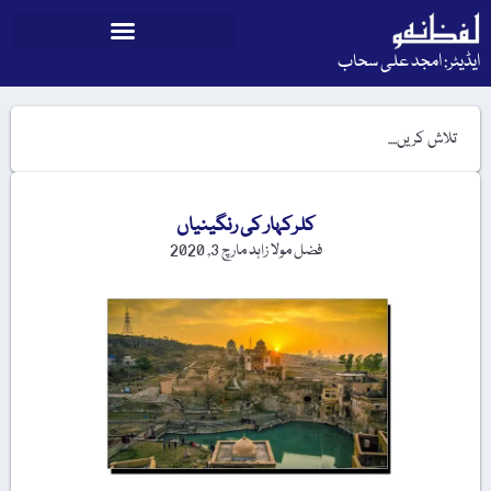
ایڈیٹر: امجد علی سحاب
کلرکہار کی رنگینیاں
فضل مولا زاہد
مارچ 3, 2020