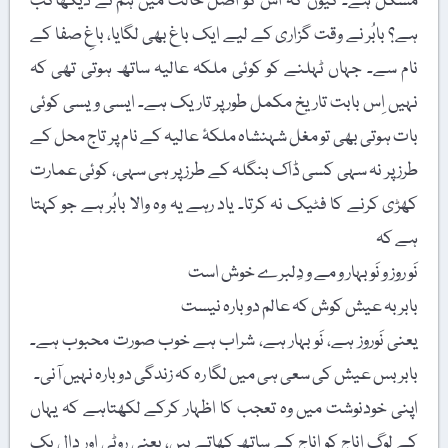
مشکل ہے۔ کیوں کہ اس کو اصل حالت میں ہم نے دیکھاکب
ہے؟ بابُر نے وقت گزاری کے لیے ایک باغ بھی لگایا، باغِ صفا کے
نام سے۔ جہاں ٹہلنے کو کوئی ملکہ عالیہ ساتھ ہوتی تھی کہ
نہیں اِس بابت تاریخ مکمل طور پر تاریک ہے۔ ایسی ویسی کوئی
بات ہوتی بھی تو مغل شہنشاہ ملکۂ عالیہ کے نام پر تاج محل کے
طرز پر نہ سہی کسی ڈاک بنگلہ کے طرز پر ہی سہی، کوئی عمارت
کھڑی کرنے کا فٹیک نہ کرتا۔ یاد رہے یہ وہ والا بابُر ہے جو کہتا
ہے کہ
نَو روز و نَوبہار و مے و دِلبرے خوش است
بابر بہ عیش کوش کہ عالم دوبارہ نیست
یعنی نَوروز ہے، نَو بہار ہے، شراب ہے خوب صورت محبوب ہے۔
بابر بس عیش کی سعی ہی میں لگا رہ کہ زندگی دوبارہ نہیں آنی۔
اپنی خودنوشت میں وہ تعجب کا اظہار کرکے لکھتاہے کہ یہاں
کے لوگ اناج کو اناج کے ساتھ کھاتے ہیں، یعنی روٹی اور دال یک