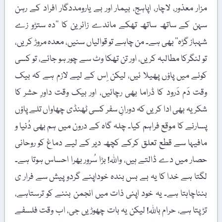
مزار معذور، لاچار، اپاہج، بیمار اور بے یارومددگار افراد کے رہن
سہن کے ساتھ ساتھ تھکے ماندے زائرین کا ’’دہ ستڑو زے
شہباز گڑہ‘‘ بھی ہے۔ من چاہے تو قوالیاں سنیں، معدہ مروڑ کریں،
تو لنگرکا مطالبہ کریں، اور تن تھکا وٹ سے چور ہو جائے، تو کسی
کونے میں پاؤں پھیلا ئیں، لیکن اِس کے لیے لازم ہے کہ بیک
وقت دَم دَرود کا ڈراما بھی رچائیں، اور بیک وقت داورِ حشر کا
شکریہ بھی ادا کریں کہ دورانِ سفر کسی ٹھنڈی چھاواں تلے پاؤں
پسارنے کا موقع فراہم کیا۔ چلہ گاہ کے درون میں ہم بھی دُنیا و
مافیہا سے قطع تعلق کرکے کچھ دیر کے لیے دماغ کو روحانی
حصار میں دے ڈالتے ہیں، واللہ! بڑا سُرور بھرا احساس ہوتا ہے۔
لگتا ہے خدا کا یہ بے بس بندہ خوداپنے گردو پیش سے فرار ی
بنناچاہتا ہے۔ یہ خود اپنی ذات میں انجمن بننے کو ترستاہے،
تڑپتا ہے، حرام باللہ! لیکن یہ بات چھوڑیں جی، اب وقت فلسفے