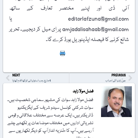
آئی ڈی اور اپنے مختصر تعارف کے ساتھ
editorlafzuna@gmail.com یا
amjadalisahaab@gmail.com پر اِی میل کر دیجیے۔ تحریر
شائع کرنے کا فیصلہ ایڈیٹوریل بورڈ کرے گا۔
Print
NEXT
PREVIOUS
جونؔ ایلیا کے احباب
4 مارچ، جب استونیا نے انوکھا قدم اٹھایا
فضل مولا زاہد
فضل مولا زاہد سوات کی مشہور سماجی شخصیت ہیں۔
سوات شرکتی کونسل سیدو شریف کے ایگزیکٹیو
ڈائریکٹر ہیں۔ ایک عرصہ سے مختلف علاقائی و قومی
نشریاتی اداروں میں مختلف موضاعات پر لکھتے چلے
آ رہے ہیں۔ آپ کا طنزیہ انداز آپ کو دیگر لکھاریوں سے