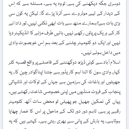
دوسری جگہ دیکھنے کی ہے، تو وہ یہ ہے۔ مسئلہ ہے کہ اِس
کے دیدار کے لیے موٹر وے سے اُترنا پڑے گا، لیکن یہ کون سی
بڑی بات ہے! ہمارے منھ سے بات ابھی نکلی نہیں، تور دادا نے
کار کے بریک پر پاؤں رکھے نہیں، بائیں طرف مڑنے کا انڈیکیٹر دیا
نہیں اور ایک دو کلومیٹر چلنے کے بعد ہم اِس خوبصورت وادی
میں داخل ہوئے نہیں۔
اسلام آباد سے کوئی ڈیڑھ دوگھنٹے کے فاصلے پر واقع قصبہ کلر
کہار، وادیِ سون کا اتنا اہم کاریڈور ہے جتنا اپناگوادر چین کا۔ یہ
جھیلوں اور باغات کی سرزمین ہے جہاں کے لوکاٹ اور ناشپاتی
پنجاب کے فروٹ منڈیوں میں اپنی خصوصی شاخت رکھتے ہیں۔
یہاں کی نمکین جھیل جو پھیلی تو محض سات آٹھ کلومیٹر
رقبے پر ہے، تاہم دور دور تک کے ماحول پر اس کا خمار چھایا
ہوتاہے۔ یہ بارش کے پانی سے بھری رہتی ہے۔ کہتے ہیں کہ یہ