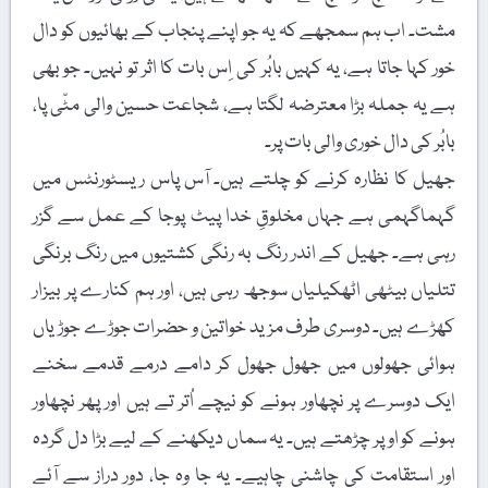
مشت۔ اب ہم سمجھے کہ یہ جو اپنے پنجاب کے بھائیوں کو دال
خور کہا جاتا ہے، یہ کہیں بابُر کی اِس بات کا اثر تو نہیں۔ جو بھی
ہے یہ جملہ بڑا معترضہ لگتا ہے، شجاعت حسین والی مٹّی پا،
بابُر کی دال خوری والی بات پر۔
جھیل کا نظارہ کرنے کو چلتے ہیں۔ آس پاس ریسٹورنٹس میں
گہماگہمی ہے جہاں مخلوقِ خدا پیٹ پوجا کے عمل سے گزر
رہی ہے۔ جھیل کے اندر رنگ بہ رنگی کشتیوں میں رنگ برنگی
تتلیاں بیٹھی اٹھکیلیاں سوجھ رہی ہیں، اور ہم کنارے پر بیزار
کھڑے ہیں۔ دوسری طرف مزید خواتین و حضرات جوڑے جوڑیاں
ہوائی جھولوں میں جھول جھول کر دامے درمے قدمے سخنے
ایک دوسرے پر نچھاور ہونے کو نیچے اُتر تے ہیں اور پھر نچھاور
ہونے کو اوپر چڑھتے ہیں۔ یہ سماں دیکھنے کے لیے بڑا دل گردہ
اور استقامت کی چاشنی چاہیے۔ یہ جا وہ جا، دور دراز سے آئے