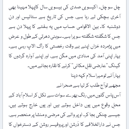
چل سو چل۔ اکیسویں صدی کی بیسویں سال کاپہلا مہینا بھی
آخری ہچکی لے رہا ہے، جس کی تاریخ ہے ستائیس اور دن
دوشنبہ کا۔ بین الاقوامی حساب میں یہ ہفتے کا پہلا دن ہے
جس کا شگفتہ شگفتہ سویرا ہے۔ سوہنی دھرتی کے طول و عرض
میں پژمردہ خزاں اپنے بے وقت رخصتی کا راگ الاپ رہی ہے۔
بہار اپنی آمد کی منادی میں مگن ہے، اور اپنے آوارہ گردوں کا
گینگ ’’عارضی نقلِ مکانی‘‘ کرنے کا نقارہ بجانے میں۔
بہار آئے تو میرا سلام کہہ دینا
مجھے تو آج طلب کر لیا ہے صحرا نے
آس پاس گلوں میں رنگ بھرے سوات سے نکل کر اسلام آباد کے
محلِ وقوع میں یوں داخل ہوتے ہیں اور یوں خارج ہوتے ہیں،
جیسے چٹکی بجا کر۔ اوپر والے کی مرضی و منشا پر منحصر ہے،
جس نے دارالخلافے کا دَرشن اور پروفیسر روشن کے دسترخواں کا