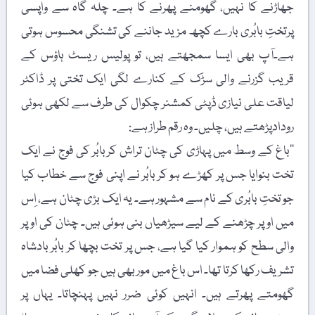
جھاڑنے کا نہیں، گھومنے پھرنے کا ہے۔ چلہ گاہ سے واپسی
پرتختِ بابُری بارے کچھ مزید جاننے کی تشنگی محسوس ہوتی
ہے۔آپ بھی ایسا سمجھتے ہیں، تو پولیس ریسٹ ہاؤس کے
قریب گزرنے والی سڑک کے کنارے لگی ایک تختی پر ڈاکٹر
لیاقت علی نیازی ڈپٹی کمشنر چکوال کی طرف سے لکھی ہوئی
رودادپڑھتے ہیں، چلیں۔ وہ رقم طراز ہے:
’’باغ کے وسط میں پہاڑی کی چٹان تراش کربابُر کی فوج نے ایک
تخت بنوایا جس پر کھڑے ہو کر بابُر نے اپنی فوج سے خطاب کیا
جو تختِ بابُری کے نام سے مشہور ہے۔ یہ ایک بڑی چٹان ہے، اِس
میں اوپر چڑھنے کے لیے سیڑھیاں بنی ہوئی ہیں۔ چٹان کی اوپر
والی سطح کو ہموار کیا گیا ہے، جس پر تخت بچھا کر بابُر بادشاہ
تشریف رکھا کرتا تھا۔ اس باغ میں مور بھی ہیں جو کھلی فضا میں
گھومتے پھرتے ہیں۔ انہیں کوئی ضرر نہیں پہنچاتا۔ یہاں پر