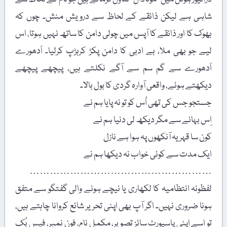
شاہی ہے لیکن ذائقے کے لحاظ سے درویش منش۔ چوں کہ
بھوک کا اور ذائقے کا آپس میں چولی دامن کا ساتھ نہیں ہوتا، اس
لیے جو بھی ملا، بے ادبی کا دامن پکڑ کرہڑپ کرلیا۔ اَدھورے
اَدھورے سے گم سم سے آگے نکلتے ہیں، پیچھے پیچھے
دیکھتے ہوئے، واقعی آوارہ گردی کا بول بالا۔
جستجو جس کی تھی اُس کو تو نہ پایا ہم نے
اِس بہانے سے مگر دیکھ لی دنیا ہم نے
کون سا قہر یہ آنکھوں پہ ہوا ہے نازل
ایک مدت سے کوئی خواب نہ دیکھا ہم نے
………………………………………………
لفظونہ انتظامیہ کا لکھاری یا نیچے ہونے والی گفتگو سے متفق
ہونا ضروری نہیں۔ اگر آپ بھی اپنی تحریر شائع کروانا چاہتے ہیں،
تو اسے اپنی پاسپورٹ سائز تصویر، مکمل نام، فون نمبر، فیس بُک