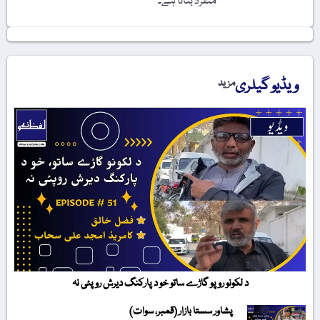
منفرد بناتا ہے۔
ویڈیو گیلری
مزید
د لکونو روپو گاڑے ساتو خو د پارکنگ دیرش روپئی نہ
پشاور سستا بازار (قمبر، سوات)