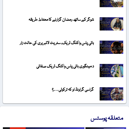
شوگر کے ساتھ رمضان گزارنے کا محتاط طریقہ
بائی پاس واکنگ ٹریک، سٹریٹ لائبریری کی حالت زار
د مینگوری بائی پاس واکنگ ٹریک صفائی
گراسی گراونڈ او کہ ترکولی….؟
متعلقہ پوسٹس