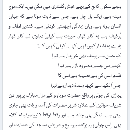
ہوئے سکول کالج کے بچے خوش گفتاری میں مگن ہیں۔ ایک موج
میلہ ہے، ایک ہل چل ہے، جس سے ثابت ہوتا ہے کہ جہاں
انسان ہوتا ہے، وہاں زندگی اُچھلتی کودتی ہے۔ کتناپُر لطف و
پُرکیف ہے یہ کلر کہار۔ حیرت ہے کیفیؔ دہلوی نے کلر کہار
بارے یہ اشعار کیوں نہیں کہے ، کیفیؔ کہیں کے!
کیا حسن ہے یوسف بھی خریدار ہے تیرا
کہتے ہیں جسے مصر وہ بازار ہے تیرا
تقدیر اسی کی ہے نصیبہ ہے اسی کا
جس آنکھ سے کچھ وعدۂ دیدار ہے تیرا
پہاڑی کی چوٹی پر واقع حضرت ہوباہو کے مزار مبارک پر پورا دن
شریف خواتین کے علاوہ شریر حضرات کی آمد ورفت بھی جاری
رہتی ہے۔ لنگر بھی چلتا ہے اور وقتاً فوقتاً لائیوصوفیانہ کلام
بھی۔ اِس چوٹی پر زیرِتعمیروسیع و عریض مسجد کی عمارت اور