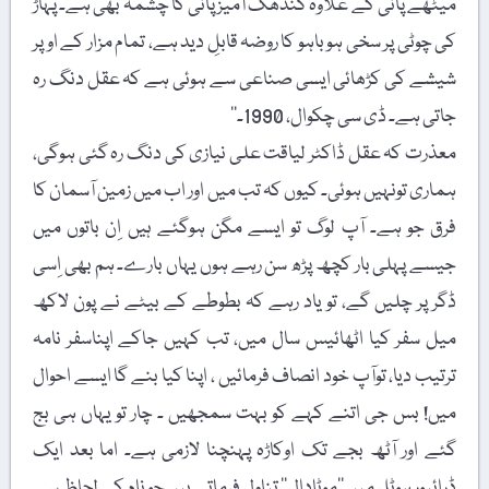
میٹھے پانی کے علاوہ گندھک آمیز پانی کا چشمہ بھی ہے۔ پہاڑ
کی چوٹی پر سخی ہو باہو کا روضہ قابلِ دید ہے، تمام مزار کے اوپر
شیشے کی کڑھائی ایسی صناعی سے ہوئی ہے کہ عقل دنگ رہ
جاتی ہے۔ ڈی سی چکوال، 1990۔‘‘
معذرت کہ عقل ڈاکٹر لیاقت علی نیازی کی دنگ رہ گئی ہوگی،
ہماری تونہیں ہوئی۔ کیوں کہ تب میں اور اب میں زمین آسمان کا
فرق جو ہے۔ آپ لوگ تو ایسے مگن ہوگئے ہیں اِن باتوں میں
جیسے پہلی بار کچھ پڑھ سن رہے ہوں یہاں بارے۔ ہم بھی اِسی
ڈگر پر چلیں گے، تو یاد رہے کہ بطوطے کے بیٹے نے پون لاکھ
میل سفر کیا اٹھائیس سال میں، تب کہیں جاکے اپناسفر نامہ
ترتیب دیا، توآپ خود انصاف فرمائیں ، اپنا کیا بنے گا ایسے احوال
میں! بس جی اتنے کہے کو بہت سمجھیں ۔ چار تو یہاں ہی بج
گئے اور آٹھ بجے تک اوکاڑہ پہنچنا لازمی ہے۔ اما بعد ایک
ڈرائیور ہوٹل میں ’’موٹادال‘‘ تناول فرماتے ہیں جو نام کے لحاظ سے