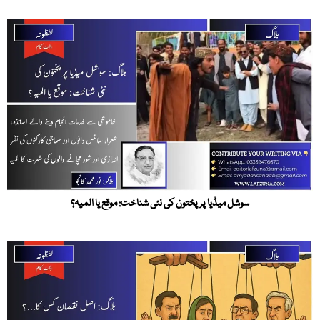
سوشل میڈیا پر پختون کی نئی شناخت: موقع یا المیہ؟