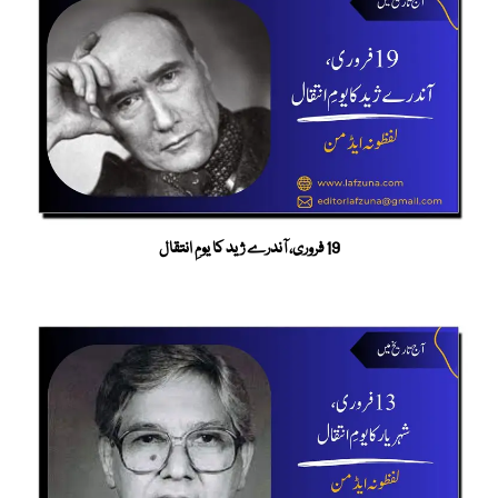
19 فروری، آندرے ژید کا یومِ انتقال