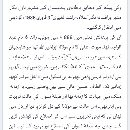
وکی پیڈیا کے مطابق برطانوی ہندوستان کے مشہور ناول نگار،
مدیر اورافسانہ نگار ’’علامہ راشد الخیری‘‘ 3 فروری 1936ء کو دہلی
میں انتقال کرگئے۔
ان کی پیدائش دہلی میں 1868ء میں ہوئی۔ والد کا نام عبد
الواجد تھا۔ مورث اعلیٰ کا نام مولانا ابولخیر اللہ تھا جو شاہجہان
کے عہد میں عرب سے یہاں آکر آباد ہوئے ۔ اس لیے علامہ اپنے
نام کے ساتھ ’’خیری‘‘ کا لفظ لگاتے ہیں۔ شروع میں اپنے گھر پر
ہی اردو اور فارسی پڑھی ۔پھر عربی اسکول میں داخل ہوئے کچھ
زمانے تک الطاف حسین حالی سے بھی پڑھتے رہے۔ یہ زمانہ،
ملک میں جہالت کا زمانہ تھا اور طبقۂ نسواں کی حالت تو بہت
ہی ابتر تھی۔ اس حالت نے مولانا کے دل کو تڑپا دیا اور دل میں
ٹھان لی کہ اپنی تحریروں سے اس کی اصلاح کی کوشش کریں
گے۔ چناں چہ طبقۂ نسواں کی اصلاح اور بہبود کے لیے تین