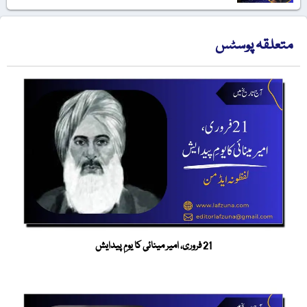
متعلقہ پوسٹس
21 فروری، امیر مینائی کا یومِ پیدایش