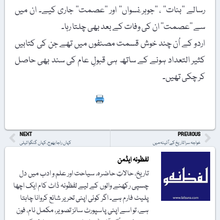
رسالے ’’بنات‘‘ ، ’’جوہر ِنسواں‘‘ اور ’’عصمت‘‘ جاری کیے۔ ان میں
سے ’’عصمت‘‘ ان کی وفات کے بعد بھی چلتا رہا۔
اردو کے اُن چند خوش قسمت مصنفوں میں تھے جن کی کتابیں
کثیر التعداد ہونے کے ساتھ ہی قبولِ عام کی سند بھی حاصل
کر چکی تھیں۔
Print
NEXT
PREVIOUS
خواجہ سرا تاریخ کے آئینہ میں
کہاں راجا بھوج، کہاں گنگوا تیلی
لفظونہ ایڈمن
تاریخ، حالاتِ حاضرہ، سیاحت اور علم و ادب میں دل
چسپی رکھنے والوں کے لیے لفظونہ ڈاٹ کام ایک اچھا
پلیٹ فارم ہے۔ اگر کوئی اپنی تحریر شائع کروانا چاہتا
ہے، تو اسے اپنی پاسپورٹ سائز تصویر، مکمل نام، فون