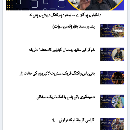
د لکونو روپو گاڑے ساتو خو د پارکنگ دیرش روپئی نہ
پشاور سستا بازار (قمبر، سوات)
شوگر کے ساتھ رمضان گزارنے کا محتاط طریقہ
بائی پاس واکنگ ٹریک، سٹریٹ لائبریری کی حالت زار
د مینگوری بائی پاس واکنگ ٹریک صفائی
گراسی گراونڈ او کہ ترکولی….؟