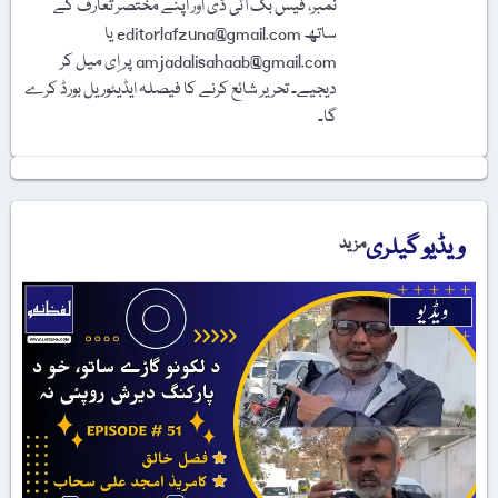
نمبر، فیس بُک آئی ڈی اور اپنے مختصر تعارف کے
ساتھ editorlafzuna@gmail.com یا
amjadalisahaab@gmail.com پر اِی میل کر
دیجیے۔ تحریر شائع کرنے کا فیصلہ ایڈیٹوریل بورڈ کرے
گا۔
ویڈیو گیلری
مزید