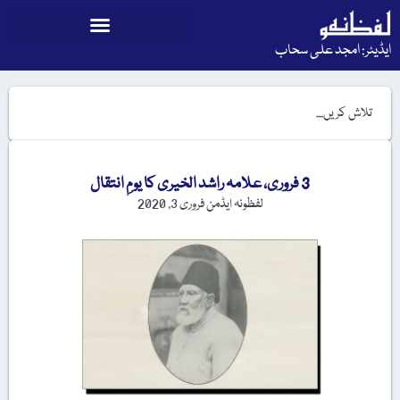
ایڈیٹر: امجد علی سحاب
3 فروری، علامہ راشد الخیری کا یومِ انتقال
لفظونہ ایڈمن
فروری 3, 2020