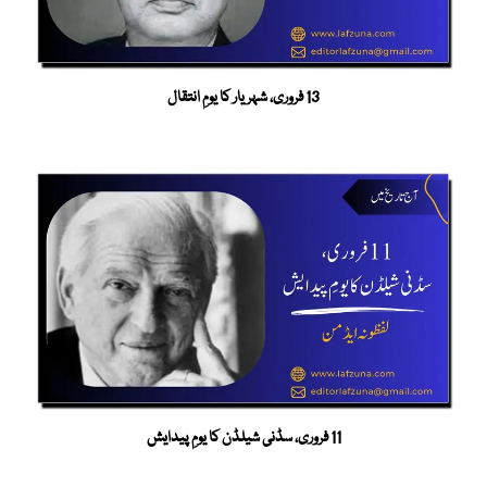
13 فروری، شہریار کا یومِ انتقال
11 فروری، سڈنی شیلڈن کا یومِ پیدایش