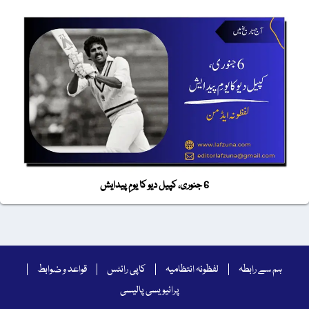
6 جنوری، کپیل دیو کا یومِ پیدایش
ہم سے رابطہ
لفظونہ انتظامیہ
کاپی رائٹس
قواعد و ضوابط
پرائیویسی پالیسی