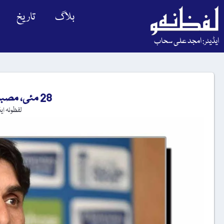
بلاگ
تاریخ
ایڈیٹر: امجد علی سحاب
28 مئی، مصباح الحق کا یومِ پیدائش
لفظونہ ای