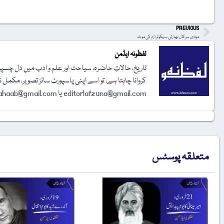
PREVIOUS
مودی سرکار، بھارتی سیکولر ازم کی موت
لفظونہ ایڈمن
تاریخ، حالاتِ حاضرہ، سیاحت اور علم و ادب میں دل چسپی 
کروانا چاہتا ہے، تو اسے اپنی پاسپورٹ سائز تصویر، مکمل 
editorlafzuna@gmail.com یا amjadalisahaab@gmail.com پر اِی میل کر دیجیے۔ تحریر شائع کرنے کا فیصلہ ایڈیٹوریل بورڈ کرے گا۔
متعلقہ پوسٹس