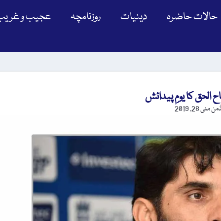
حالات حاضرہ
دینیات
روزنامچہ
عجیب و غریب
ڈمن
مئی 28, 2019