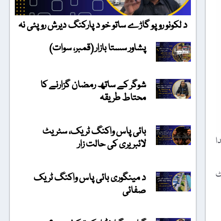
د لکونو روپو گاڑے ساتو خو د پارکنگ دیرش روپئی نہ
پشاور سستا بازار (قمبر، سوات)
شوگر کے ساتھ رمضان گزارنے کا
محتاط طریقہ
بائی پاس واکنگ ٹریک، سٹریٹ
پیدا
لائبریری کی حالت زار
ٹ
د مینگوری بائی پاس واکنگ ٹریک
صفائی