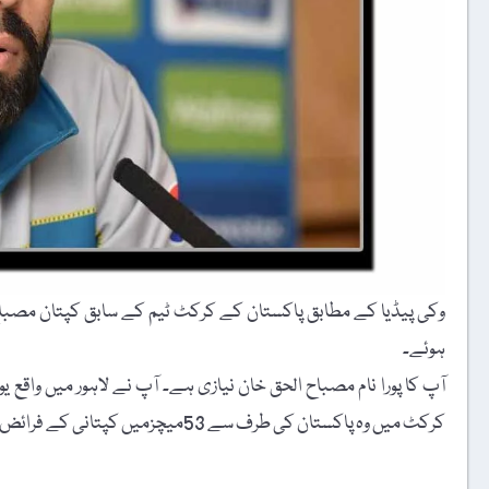
ہوئے۔
آپ کا پورا نام مصباح الحق خان نیازی ہے۔ آپ نے لاہور میں واق
کرکٹ میں وہ پاکستان کی طرف سے 53میچزمیں کپتانی کے فرائض سر انجام دے چکے ہیں۔ وہ پاکستان کے کامیاب ترین ٹیسٹ کپتان ہیں۔
t