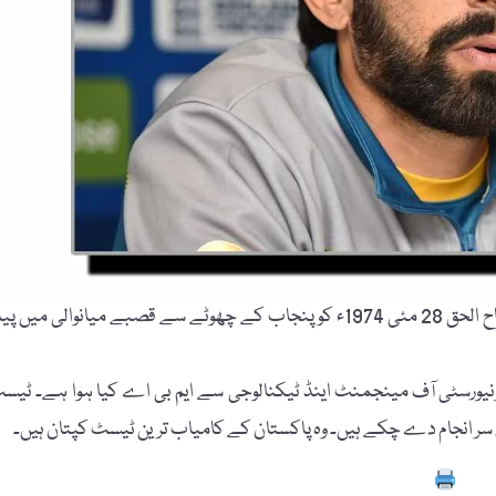
وکی پیڈیا کے مطابق پاکستان کے کرکٹ ٹیم کے سابق کپتان مصباح الحق 28 مئی 1974ء کو پنجاب کے چھوٹے سے قصبے میانوالی میں 
ع یونیورسٹی آف مینجمنٹ اینڈ ٹیکنالوجی سے ایم بی اے کیا ہوا ہے۔ ٹیس
Prin