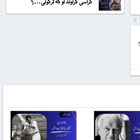
گراسی گراونڈ او کہ ترکولی….؟
ع