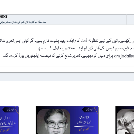
NEXT
ملاحظہ ہو کنہیا لال کپور کی کمال حاضر جوابی
رکھنے والوں کے لیے لفظونہ ڈاٹ کام ایک اچھا پلیٹ فارم ہے۔ اگر کوئی اپنی تحریر شائ
نام، فون نمبر، فیس بُک آئی ڈی اور اپنے مختصر تعارف کے ساتھ