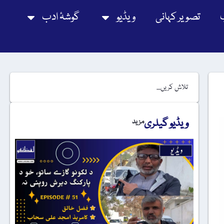
تصویر کہانی
ویڈیو
گوشۂ ادب
ویڈیو گیلری
مزید