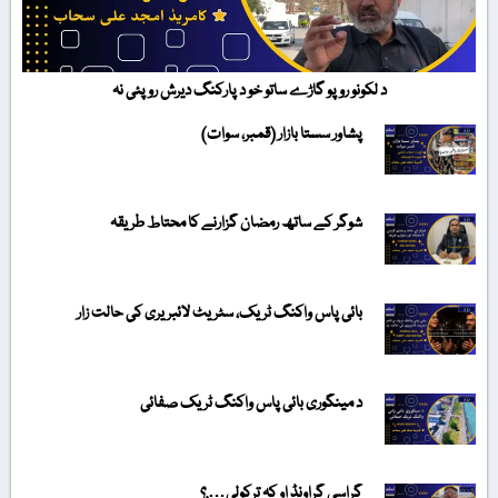
د لکونو روپو گاڑے ساتو خو د پارکنگ دیرش روپئی نہ
پشاور سستا بازار (قمبر، سوات)
شوگر کے ساتھ رمضان گزارنے کا محتاط طریقہ
بائی پاس واکنگ ٹریک، سٹریٹ لائبریری کی حالت زار
د مینگوری بائی پاس واکنگ ٹریک صفائی
گراسی گراونڈ او کہ ترکولی….؟