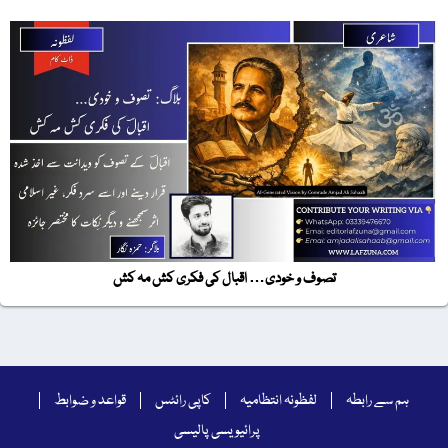
تصوف و خودی… اقبال کی فکری کش مہ کش
ہم سے رابطہ
لفظونہ انتظامیہ
کاپی رائٹس
قواعد و ضوابط
پرائیویسی پالیسی