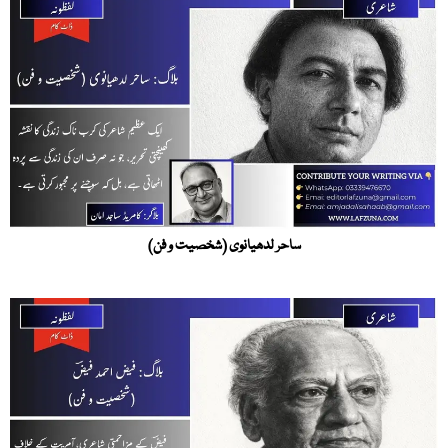
ساحر لدھیانوی (شخصیت و فن)