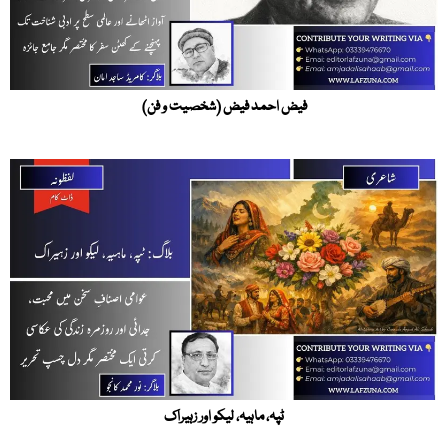
فیض احمد فیض (شخصیت و فن)
ٹپہ، ماہیہ، لیکو اور زہیراک