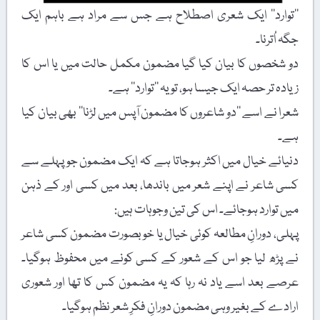
’’توارد‘‘ ایک شعری اصطلاح ہے جس سے مراد ہے باہم ایک
جگہ اُترنا۔
دو شخصوں کا بیان کیا گیا مضمون مکمل حالت میں یا اس کا
زیادہ تر حصہ ایک جیسا ہو، تو یہ ’’توارد‘‘ ہے۔
شعرا نے اسے ’’دو شاعروں کا مضمون آپس میں لڑنا‘‘ بھی بیان کیا
ہے۔
دنیائے خیال میں اکثر ہوجاتا ہے کہ ایک مضمون جو پہلے سے
کسی شاعر نے اپنے شعر میں باندھا، بعد میں کسی اور کے ذہن
میں توارد ہوجائے۔ اس کی تین وجوہات ہیں:
پہلی، دورانِ مطالعہ کوئی خیال یا خوبصورت مضمون کسی شاعر
نے پڑھ لیا جو اس کے شعور کے کسی کونے میں محفوظ ہوگیا۔
عرصے بعد اسے یاد نہ رہا کہ یہ مضمون کس کا تھا اور شعوری
ارادے کے بغیر وہی مضمون دورانِ فکرِ شعر نظم ہوگیا۔