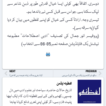
دوسری، اتفاقاً بھی کوئی ایسا خیال قدرتی طور پر ذہنِ شاعر سے
ٹپک سکتا ہے، جو اس سے قبل کسی نے باندھا ہو۔
تیسری وجہ، ارادتاً کسی کے خیال کو اپنے لفظوں میں بیان کر دیا
گیا (یہ سرقہ ہے)۔
(پروفیسر انور جمال کی تصنیف ’’ادبی اصطلاحات‘‘ مطبوعہ
نیشنل بُک فاؤنڈیشن صفحہ نمبر85-86 سے انتخاب)
Print
NEXT
PREVIOUS
سکھ اور کشمیری ایک ہی ناگ کے ڈسے ہیں
کرۂ ارض پر جنگ زیادہ عرصہ رہی کہ امن؟
لفظونہ ایڈمن
تاریخ، حالاتِ حاضرہ، سیاحت اور علم و ادب میں دل
چسپی رکھنے والوں کے لیے لفظونہ ڈاٹ کام ایک اچھا
پلیٹ فارم ہے۔ اگر کوئی اپنی تحریر شائع کروانا چاہتا