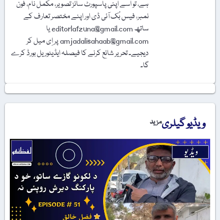
ہے، تو اسے اپنی پاسپورٹ سائز تصویر، مکمل نام، فون
نمبر، فیس بُک آئی ڈی اور اپنے مختصر تعارف کے
ساتھ editorlafzuna@gmail.com یا
amjadalisahaab@gmail.com پر اِی میل کر
دیجیے۔ تحریر شائع کرنے کا فیصلہ ایڈیٹوریل بورڈ کرے
گا۔
ویڈیو گیلری
مزید