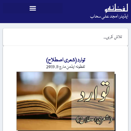
ایڈیٹر: امجد علی سحاب
توارد (شعری اصطلاح)
لفظونہ ایڈمن
مارچ 9, 2019