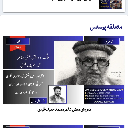
متعلقہ پوسٹس
درویش منش شاعر محمد حنیف قیس