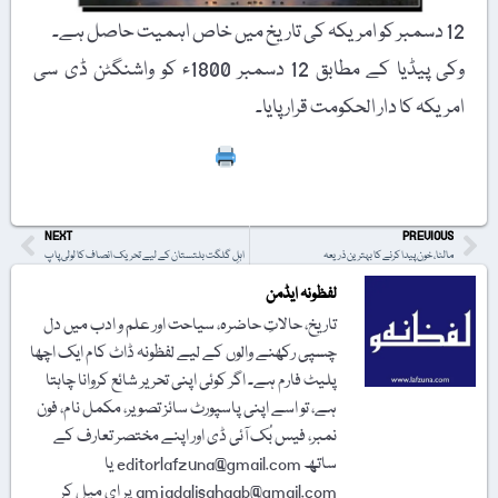
12 دسمبر کو امریکہ کی تاریخ میں خاص اہمیت حاصل ہے۔
وکی پیڈیا کے مطابق 12 دسمبر 1800ء کو واشنگٹن ڈی سی
امریکہ کا دار الحکومت قرار پایا۔
Print
NEXT
PREVIOUS
مالٹا، خون پیدا کرنے کا بہترین ذریعہ
اہلِ گلگت بلتستان کے لیے تحریک انصاف کا لولی پاپ
لفظونہ ایڈمن
تاریخ، حالاتِ حاضرہ، سیاحت اور علم و ادب میں دل
چسپی رکھنے والوں کے لیے لفظونہ ڈاٹ کام ایک اچھا
پلیٹ فارم ہے۔ اگر کوئی اپنی تحریر شائع کروانا چاہتا
ہے، تو اسے اپنی پاسپورٹ سائز تصویر، مکمل نام، فون
نمبر، فیس بُک آئی ڈی اور اپنے مختصر تعارف کے
ساتھ editorlafzuna@gmail.com یا
amjadalisahaab@gmail.com پر اِی میل کر