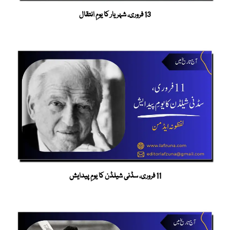
13 فروری، شہریار کا یومِ انتقال
11 فروری، سڈنی شیلڈن کا یومِ پیدایش