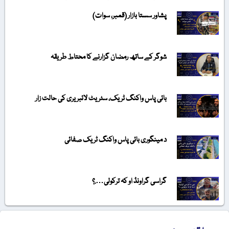
پشاور سستا بازار (قمبر، سوات)
شوگر کے ساتھ رمضان گزارنے کا محتاط طریقہ
بائی پاس واکنگ ٹریک، سٹریٹ لائبریری کی حالت زار
د مینگوری بائی پاس واکنگ ٹریک صفائی
گراسی گراونڈ او کہ ترکولی….؟