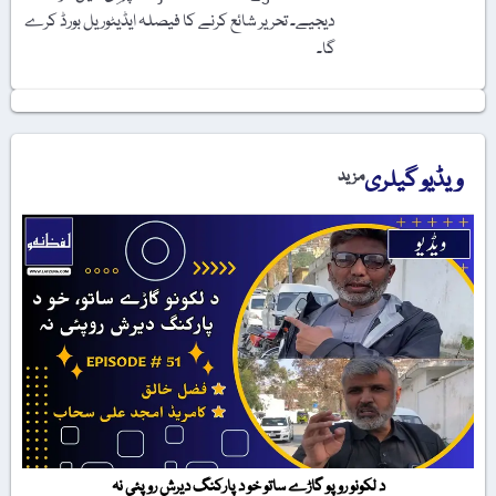
دیجیے۔ تحریر شائع کرنے کا فیصلہ ایڈیٹوریل بورڈ کرے
گا۔
ویڈیو گیلری
مزید
د لکونو روپو گاڑے ساتو خو د پارکنگ دیرش روپئی نہ