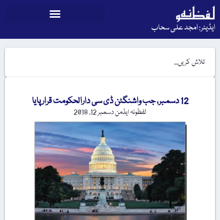
ایڈیٹر: امجد علی سحاب
12 دسمبر، جب واشنگٹن ڈی سی دارالحکومت قرار پایا
لفظونہ ایڈمن
دسمبر 12, 2018