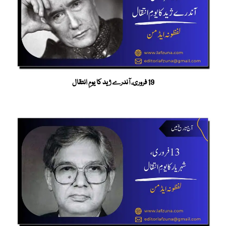
19 فروری، آندرے ژید کا یومِ انتقال