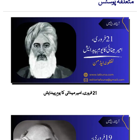
متعلقہ پوسٹس
21 فروری، امیر مینائی کا یومِ پیدایش