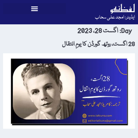
ایڈیٹر: امجد علی سحاب
Day:
اگست 28، 2023
28 اگست، روتھ گورڈن کا یومِ انتقال