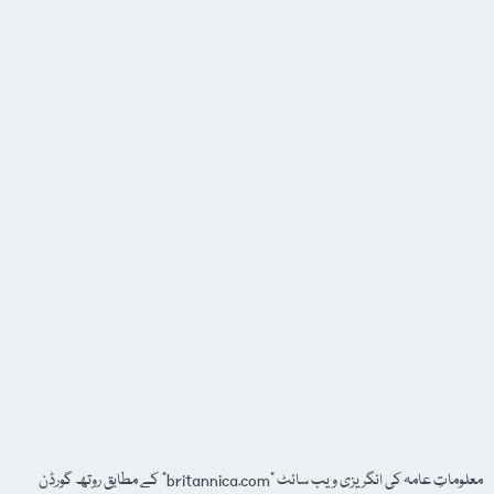
معلوماتِ عامہ کی انگریزی ویب سائٹ "britannica.com” کے مطابق روتھ گورڈن