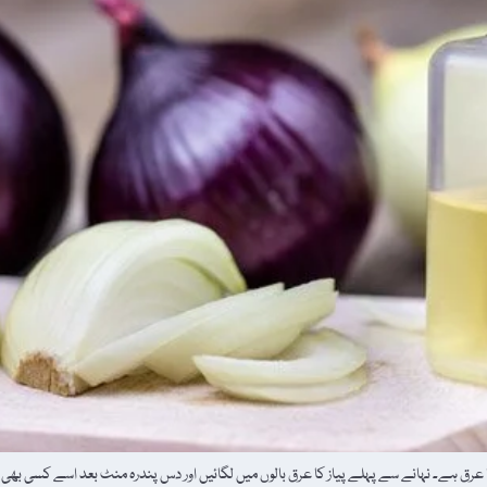
ا عرق ہے۔ نہانے سے پہلے پیاز کا عرق بالوں میں لگائیں اور دس پندرہ منٹ بعد اسے کسی بھی