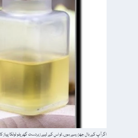
اگر آپ کے بال جھڑ رہے ہوں، تو اس کے لیے زبردست گھریلو ٹوٹکا پیاز ک