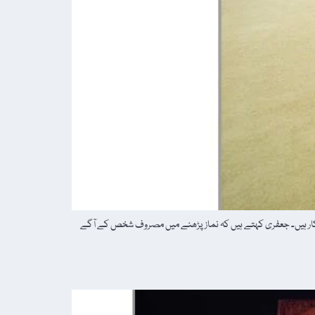
ا شکار ہیں۔ جعفری کہتے ہیں کہ نماز پڑھنے میں مصروف شخص کے آگے