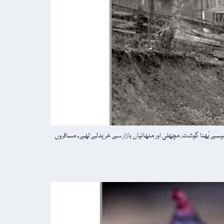
جیسے بُھنا گوشت، مچھلی اور مٹھائیاں بازار سے خریدتے تھے۔ مسافروں