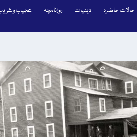
حالات حاضرہ
دینیات
روزنامچہ
عجیب و غریب