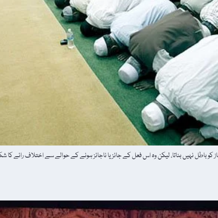
 کو باطل نہیں بناتا، لیکن وہ اس فعل کے جائز یا ناجائز ہونے کے حوالے سے اختلاف رائے ک