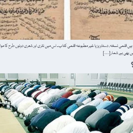
 کہتے ہیں۔ مخطوطہ کے معنی ہیں قلمی نسخہ، دستاویز یا غیر مطبوعہ قلمی کتاب۔ اس میں نثری اور شعری دونوں
یں بھی بے شمار […]
؟