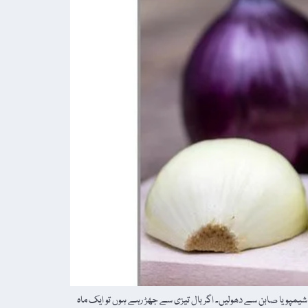
 شیمپو یا صابن سے دھولیں۔ اگر بال تیزی سے جھڑ رہے ہوں تو ایک ماہ