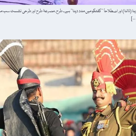
ح دینا (ٹالنا) اور اصطلاحاً ’’گفتگو میں مدد دینا‘‘ ہے۔ طرح، مصرعۂ طرح اور طرحی نشس
…]