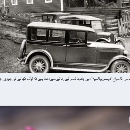
ہے۔ اس کا سراغ "میسوپوٹاسیہ” میں بختِ نصر کے زمانے سے ملتا ہے کہ لوگ کھانے کی چیزیں 