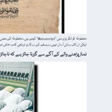
مخطوطہ کو انگریزی میں "Manuscript”
لیکن ان تک رسائی آسان نہیں۔ برصغیر کے سرکاری اورنجی کتب خانوں م
نماز پڑھنے والے کے آگے سے گزرنا جائز ہے کہ ناجائز