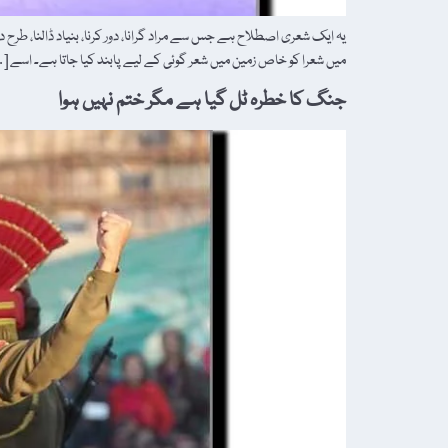
یہ ایک شعری اصطلاح ہے جس سے مراد گرانا، دور کرنا، بنیاد ڈالنا، طر
میں شعرا کو خاص زمین میں شعر گوئی کے لیے پابند کیا جاتا ہے۔ اسے [
جنگ کا خطرہ ٹل گیا ہے مگر ختم نہیں ہوا