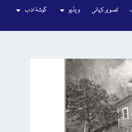
تصویر کہانی
ویڈیو
گوشۂ ادب