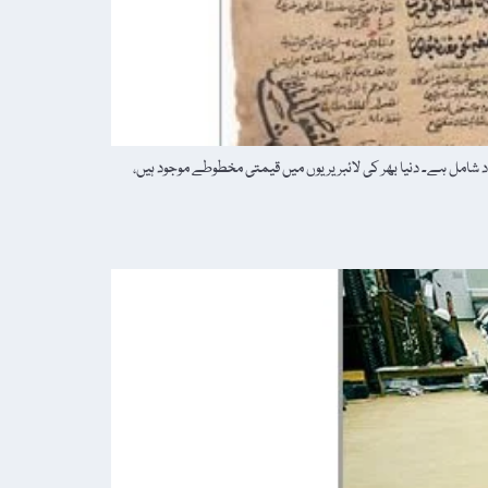
 طرح کا مواد شامل ہے۔ دنیا بھر کی لائبریریوں میں قیمتی مخطوطے موجود ہیں،