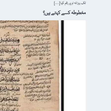
تک روزانہ اوپر رقم کیا […]
مخطوطہ کسے کہتے ہیں؟