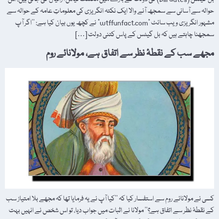
حوالہ سے آسانی سے سمجھ آنے والا ایک نکتہ انگریزی کی معلوماتِ عامہ کے حوالہ سے
مشہور انگریزی ویب سائٹ "wtffunfact.com” نے کچھ یوں بیان کیا ہے: ’’اگر آپ
سمجھنا چاہتے ہیں کہ بل گیٹس کے پاس کتنی دولت […]
مجھے سب کے نقطۂ نظر سے اتفاق ہے، مولانائے روم
کسی نے مولانائے روم سے استفسار کیا کہ ’’کیا آپ نے یہ فرمایا تھا کہ مجھے بلا امتیاز سب
کے نقطۂ نظر سے اتفاق ہے؟‘‘ مولانا نے اثبات میں جواب دیا، تو اس شخص نے انہیں بہت