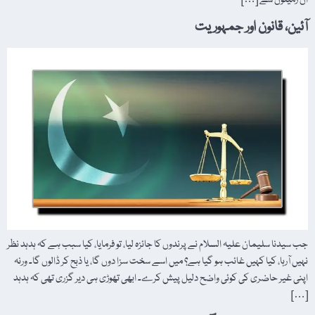
ان زمینوں سے […]
آئین، قانون اور جمہوریت
جب سیدنا سلیمان علیہ السلام نے پرندوں کا جائزہ لیا، تو فرمایا، کیا سبب ہے کہ ہدہد نظر
نہیں آرہا، کیا کہیں غائب ہو گیا ہے؟ میں اسے سخت سزا دوں گا، یا ذبح کر ڈالوں گا۔ ورنہ
اپنی غیر حاضری کی کوئی واضح دلیل پیش کرے۔ ابھی تھوڑی ہی دیر گزری تھی کہ ہدہد
[…]