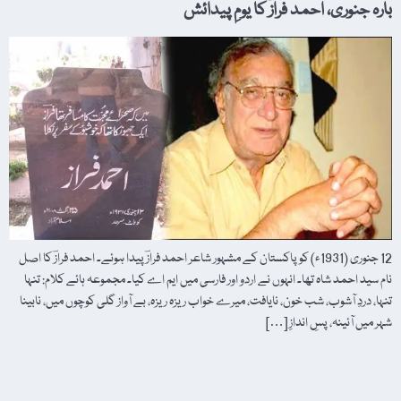
بارہ جنوری، احمد فرازؔ کا یومِ پیدائش
12 جنوری (1931ء) کو پاکستان کے مشہور شاعر احمد فرازؔ پیدا ہوئے۔ احمد فرازؔ کا اصل
نام سید احمد شاہ تھا۔ انہوں نے اردو اور فارسی میں ایم اے کیا۔ مجموعہ ہائے کلام: تنہا
تنہا، دردِ آشوب، شب خون، نایافت، میرے خواب ریزہ ریزہ، بے آواز گلی کوچوں میں، نابینا
شہر میں آئینہ، پسِ اندازِ […]