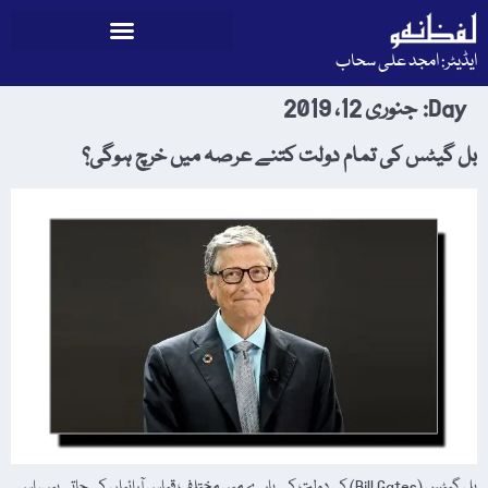
ایڈیٹر: امجد علی سحاب
Day:
جنوری 12، 2019
بل گیٹس کی تمام دولت کتنے عرصہ میں خرچ ہوگی؟
بل گیٹس (Bill Gates) کی دولت کے بارے میں مختلف قیاس آرائیاں کی جاتی ہیں، اس