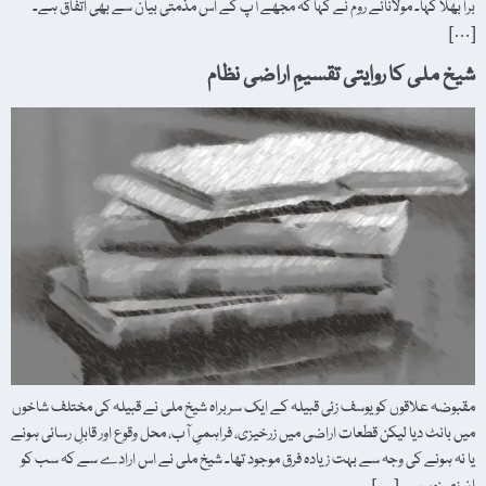
برا بھلا کہا۔ مولانائے روم نے کہا کہ مجھے آپ کے اس مذمتی بیان سے بھی اتفاق ہے۔
[…]
شیخ ملی کا روایتی تقسیمِ اراضی نظام
مقبوضہ علاقوں کو یوسف زئی قبیلہ کے ایک سربراہ شیخ ملی نے قبیلہ کی مختلف شاخوں
میں بانٹ دیا لیکن قطعات اراضی میں زرخیزی، فراہمیِ آب، محل وقوع اور قابلِ رسائی ہونے
یا نہ ہونے کی وجہ سے بہت زیادہ فرق موجود تھا۔ شیخ ملی نے اس ارادے سے کہ سب کو