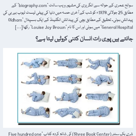
سوانح عمری کے حوالہ سے انگریزی کی مشہور ویب سائٹ "biography.com” کے
مطابق 25 جولائی 1978ء کو شب کے آخری حصہ میں دنیا کی پہلی ٹیسٹ ٹیوب بے بی کی
پیدائش ہوئی۔ تحقیق کے مطابق بچی کی پیدائش انگلینڈ کے ایک ہسپتال "Oldham
General Hospital” میں ہوئی اور اس کا نام "Louise Joy Brown” رکھا […]
جانتے ہیں پوری رات انسان کتنی کروٹیں لیتا ہے؟
شری بک سنٹر (Shree Book Center) کی شائع کردہ کتاب "Five hundred one