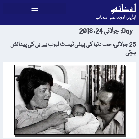
ایڈیٹر: امجد علی سحاب
Day:
جولائی 24، 2018
25 جولائی، جب دنیا کی پہلی ٹیسٹ ٹیوب بے بی کی پیدائش
ہوئی