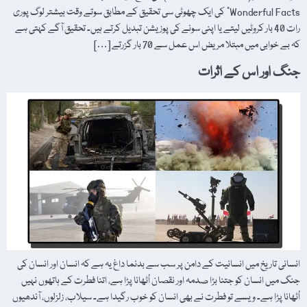
Wonderful Facts” کی ایک چھوٹی سی تحقیق کے مطابق سوتے وقت بیشتر لوگ پوری
رات 40 بار کروٹیں لیتے یا اپنی سونے کی پوزیشن تبدیل کرتے ہیں۔ تحقیق آگے کہتی ہے
کہ بے خوابی میں مبتلا مریض اس عمل سے 70 بار گزرتے […]
جنگ اور اس کے اثرات
انسانی تاریخ میں انسانیت کے دامن پر سب سے بدنما داغ یہ ہے کہ انسان اور انسان کی
جنگ میں انسان کو جتنا بڑا صدمہ اور نقصان اُٹھانا پڑا ہے، اتنا فطرت کے ہاتھوں نہیں
اُٹھانا پڑا ہے۔ ویسے تو فطرت نے بھی انسان کو خوب رگیدا ہے۔ سیلاب، زلزلوں، آندھیوں