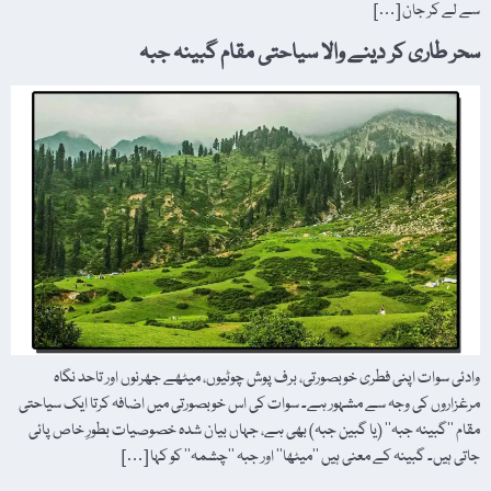
سے لے کر جان […]
سحر طاری کر دینے والا سیاحتی مقام گبینہ جبہ
وادئی سوات اپنی فطری خوبصورتی، برف پوش چوٹیوں، میٹھے جھرنوں اور تاحد نگاہ
مرغزاروں کی وجہ سے مشہور ہے۔ سوات کی اس خوبصورتی میں اضافہ کرتا ایک سیاحتی
مقام ’’گبینہ جبہ‘‘ (یا گبین جبہ) بھی ہے، جہاں بیان شدہ خصوصیات بطورِ خاص پائی
جاتی ہیں۔ گبینہ کے معنی ہیں ’’میٹھا‘‘ اور جبہ ’’چشمہ‘‘ کو کہا […]