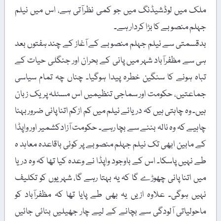
ملک میں لوڈشیڈنگ میں جو کمی نظرآتی ہے، اس میں نیلم
جہلم منصوبے کا بڑا کردار ہے۔
بدقسمتی سے نیلم جہلم منصوبے کے آغاز کے چند ہفتوں بعد
ہی سے مظفرآباد شہر میں پانی کے بحران اور جنگلی حیات کے
تباہ ہونے کا سنگین خطرہ پیدا ہوگیا۔ چناں چہ تمام سیاسی
جماعتیں، حکومت اور سماجی تنظیمیں اس مسئلہ پر یک زبان
ہیں۔ وہ چاہتی ہیں کہ دریائے نیلم میں کم ازکم اتنا پانی ضرور بہنا
چاہیے کہ وہ نالہ بننے سے بچا رہے۔ حکومت آزادکشمیر اور واپڈا
کے مابین ابھی تک نیلم جہلم منصوبے پر کوئی باقاعدہ معاہد ہ
طے نہیں پاسکا۔ اس کے باوجود واپڈا نے وعدہ کیا تھا کہ وہ دریا
میں اتنا پانی چھوڑے گا کہ یہ بہتا رہے گا، شہریوں کو تکلیف
نہیں ہوگی۔ علاوہ ازیں یہ بھی طے پایا تھا کہ مظفرآباد کو
ماحولیاتی آلودگی سے بچانے کے لیے چار جھیلیں بنائی جائیں