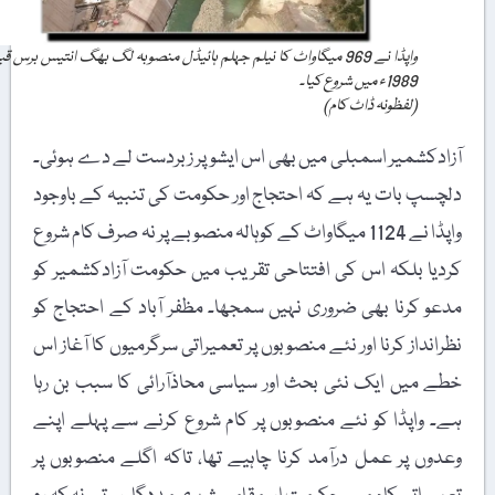
واپڈا نے 969 میگاواٹ کا نیلم جہلم ہائیڈل منصوبہ لگ بھگ انتیس برس قبل
1989ء میں شروع کیا۔
(لفظونہ ڈاٹ کام)
آزادکشمیر اسمبلی میں بھی اس ایشو پر زبردست لے دے ہوئی۔
دلچسپ بات یہ ہے کہ احتجاج اور حکومت کی تنبیہ کے باوجود
واپڈا نے 1124 میگاواٹ کے کوہالہ منصوبے پر نہ صرف کام شروع
کردیا بلکہ اس کی افتتاحی تقریب میں حکومت آزادکشمیر کو
مدعو کرنا بھی ضروری نہیں سمجھا۔ مظفر آباد کے احتجاج کو
نظرانداز کرنا اور نئے منصوبوں پر تعمیراتی سرگرمیوں کا آغاز اس
خطے میں ایک نئی بحث اور سیاسی محاذآرائی کا سبب بن رہا
ہے۔ واپڈا کو نئے منصوبوں پر کام شروع کرنے سے پہلے اپنے
وعدوں پر عمل درآمد کرنا چاہیے تھا، تاکہ اگلے منصوبوں پر