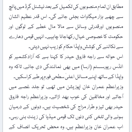
مطابق ان تمام منصوبوں کی تکمیل کے بعد نیشنل گرِڈ میں پانچ
سے چھے ہزار میگاواٹ بجلی جائے گی۔ اس قدر عظیم الشان
منصوبوں اورقدرتی وسائل سے مالا مال خطے کے لوگوں اور
حکومت کا خصوصی خیال رکھاجانا چاہیے۔ انہیں قومی دھارے
سے نکالنے کی کوشش واپڈا حکام کو زیب نہیں دیتی۔
اس حوالہ سے راجہ فاروق حیدر کا کہنا ہے کہ آزادکشمیر کو
انڈس ریورسسٹم (ارسا) میں بھی نمائندگی دی جائے، تاکہ وہ
واپڈا کے ساتھ اپنے مسائل اعلیٰ سطحی فورم پر طے کراسکیں۔
وزیراعظم عمران خان اپوزیشن میں تھے، تو جلد غصے میں
آجاتے اور مخالفین کی خوب بھد اڑاتے۔ وزیراعظم راجہ فاروق
حیدر بھی تیز و طرار مزاج کی شخصیت ہیں۔ دونوں کے درمیان
ہونے والی تلخی کئی دنوں تک قومی میڈیا کی زینت بنی رہی۔
اب عمران خان وزیراعظم ہیں، وہ محض تحریک انصاف کے