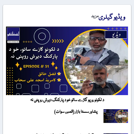
ویڈیو گیلری
مزید
د لکونو روپو گاڑے ساتو خو د پارکنگ دیرش روپئی نہ
پشاور سستا بازار (قمبر، سوات)