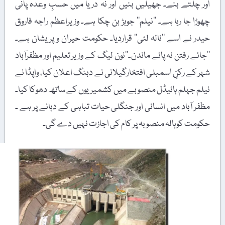
اور چلتے بنے۔ جھیلیں بنیں اور نہ دریا میں حسبِ وعدہ پانی
چھوڑا جا رہا ہے۔ ’’نیلم‘‘ جوہڑ بن چکا ہے۔ وزیراعظم راجہ فاروق
حیدر نے اسے ’’نالہ لئی‘‘ قراردیا۔ حکومت حیران و پریشان ہے۔
’’جائے رفتن نہ پائے ماندن۔‘‘نون لیگ کے وزیر تعلیم اور مظفرآباد
شہر کے رکنِ اسمبلی افتخارگیلانی نے دبنگ اعلان کیا، واپڈا نے
نیلم جہلم ہائیڈل منصوبے میں کشمیریوں کے ساتھ دھوکا کیا۔
مظفر آباد میں انسانی اور جنگلی حیات تباہی کے دہانے پر ہے ۔
حکومت کوہالہ منصوبہ پر کام کی اجازت نہیں دے گی۔