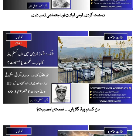
دہشت گردی، قومی قیادت اور اجتماعی ذمے داری
نان کسٹم پیڈ گاڑیاں… نعمت یا مصیبت؟