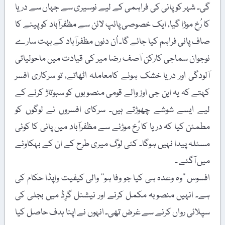
گی۔ شہر کو پانی کی فراہمی کے لیے نوسیری سے جہاں سے دریا
کا رُخ موڑا گیا، ایک خصوصی پائپ لائن سے مظفرآباد کو پینے کا
صاف پانی فراہم کیا جائے گا۔ اُن دنوں مظفرآباد کے بہت سارے
نوجوان سماجی کارکن آصف رضا میر کی قیادت میں ماحولیاتی
آلودگی اور دریا خشک ہونے کامعاملہ اٹھاتے، تو سرکاری افسر
کہتے کہ یہ این جی اوز والے قومی منصوبوں کو سبوتاژ کرنے کے
لیے ایسے شوشے چھوڑتے ہیں۔ سرکای افسروں نے لوگوں کو
مطمئن کیا کہ دریا کا رُخ موڑنے سے مظفرآباد میں پانی کا کوئی
مسئلہ پیدا نہیں ہوگا۔ کئی لوگ میری طرح کے ان کے بہکاوئے
میں آگئے ۔
افسوس ’’وہ وعدہ ہی کیا جو وفا ہو‘‘ والی کیفیت واپڈا حکام کی
ہے۔ انہیں منصوبہ مکمل کرنے اور نیشنل گرِڈ میں بجلی کی
سپلائی رواں کرنے سے غرض تھی۔ انہوں نے اپنا ہدف حاصل کیا