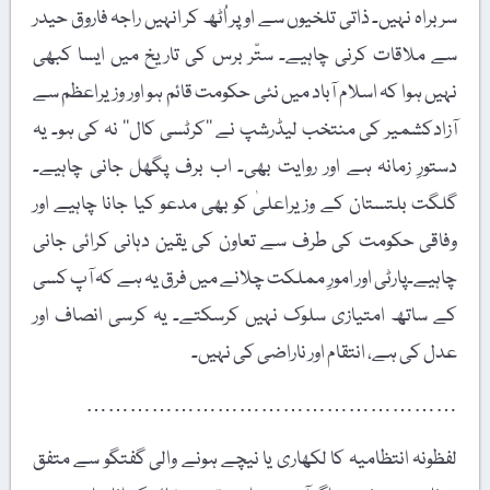
سربراہ نہیں۔ ذاتی تلخیوں سے اوپر اُٹھ کر انہیں راجہ فاروق حیدر
سے ملاقات کرنی چاہیے۔ ستّر برس کی تاریخ میں ایسا کبھی
نہیں ہوا کہ اسلام آباد میں نئی حکومت قائم ہو اور وزیراعظم سے
آزادکشمیر کی منتخب لیڈرشپ نے ’’کرٹسی کال‘‘ نہ کی ہو۔ یہ
دستورِ زمانہ ہے اور روایت بھی۔ اب برف پگھل جانی چاہیے۔
گلگت بلتستان کے وزیراعلیٰ کو بھی مدعو کیا جانا چاہیے اور
وفاقی حکومت کی طرف سے تعاون کی یقین دہانی کرائی جانی
چاہیے۔پارٹی اور امورِ مملکت چلانے میں فرق یہ ہے کہ آپ کسی
کے ساتھ امتیازی سلوک نہیں کرسکتے۔ یہ کرسی انصاف اور
عدل کی ہے، انتقام اور ناراضی کی نہیں۔
……………………………………………
لفظونہ انتظامیہ کا لکھاری یا نیچے ہونے والی گفتگو سے متفق