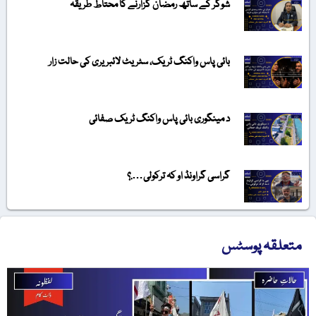
شوگر کے ساتھ رمضان گزارنے کا محتاط طریقہ
بائی پاس واکنگ ٹریک، سٹریٹ لائبریری کی حالت زار
د مینگوری بائی پاس واکنگ ٹریک صفائی
گراسی گراونڈ او کہ ترکولی….؟
متعلقہ پوسٹس