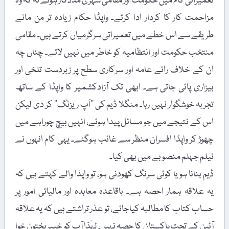
تعمیراتی کام میں حکومت اور مقامی شہری مددگار ہوتے نہ کہ وہ
مزاحمت کار کا کردار ادا کرتے۔ واپڈا حکام زیادہ تر من مانے
طریقے سے اس خطے میں تعمیراتی سرگرمیاں کرتے ہیں۔ مقامی
منتخب حکومت اور انتظامیہ کو خاطر میں نہیں لاتے۔ چناں چہ
ان کے خلاف رائے عامہ اور سرکاری سطح پر زبردست تلخی اور
بیزاری پائی جاتی ہے۔ ابھی تک آزادکشمیر کا واپڈا کے ساتھ
تجربہ خوشگوار نہیں رہا۔ منگلا ڈیم کی ’’اَپ ریزنگ‘‘ کر دی لیکن
اس کے نتیجے میں جو مسائل پیدا ہوئے، انہیں بیچ چوراہے میں
چھوڑ کر واپڈا افسران منظر سے غائب ہوگئے۔ یہی کام انہوں نے
نیلم جہلم منصوبے میں بھی کیا۔
ڈیم بنانا ہو یا کوئی سرنگ کھودنی ہو، تو واپڈا والے کہتے ہیں کہ
یہ علاقہ ہمار احصہ ہے۔ باقاعدہ معاہدہ اور مالیاتی امور پر
حساب کتاب کا مطالبہ کیاجائے، تو عذر تراشتے ہیں کہ یہ علاقہ
آئین کے تحت پاکستان کا حصہ نہیں، لہٰذا آپ کو خیبر پختون خوا