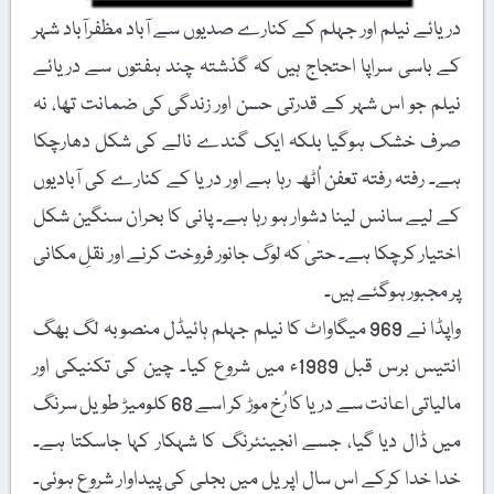
دریائے نیلم اور جہلم کے کنارے صدیوں سے آباد مظفرآباد شہر
کے باسی سراپا احتجاج ہیں کہ گذشتہ چند ہفتوں سے دریائے
نیلم جو اس شہر کے قدرتی حسن اور زندگی کی ضمانت تھا، نہ
صرف خشک ہوگیا بلکہ ایک گندے نالے کی شکل دھارچکا
ہے۔ رفتہ رفتہ تعفن اُٹھ رہا ہے اور دریا کے کنارے کی آبادیوں
کے لیے سانس لینا دشوار ہو رہا ہے۔ پانی کا بحران سنگین شکل
اختیار کرچکا ہے۔ حتیٰ کہ لوگ جانور فروخت کرنے اور نقلِ مکانی
پر مجبور ہوگئے ہیں۔
واپڈا نے 969 میگاواٹ کا نیلم جہلم ہائیڈل منصوبہ لگ بھگ
انتیس برس قبل 1989ء میں شروع کیا۔ چین کی تکنیکی اور
مالیاتی اعانت سے دریا کا رُخ موڑ کر اسے 68 کلومیڑ طویل سرنگ
میں ڈال دیا گیا، جسے انجینئرنگ کا شہکار کہا جاسکتا ہے۔
خدا خدا کرکے اس سال اپریل میں بجلی کی پیداوار شروع ہوئی۔