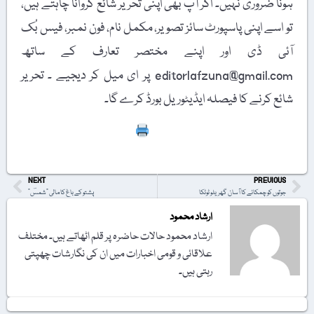
ہونا ضروری نہیں۔ اگر آپ بھی اپنی تحریر شائع کروانا چاہتے ہیں،
تو اسے اپنی پاسپورٹ سائز تصویر، مکمل نام، فون نمبر، فیس بُک
آئی ڈی اور اپنے مختصر تعارف کے ساتھ
editorlafzuna@gmail.com پر ای میل کر دیجیے ۔ تحریر
شائع کرنے کا فیصلہ ایڈیٹوریل بورڈ کرے گا۔
Print
NEXT
PREVIOUS
جوتوں کو چمکانے کا آسان گھریلو ٹوٹکا
پشتو کے باغ کا مالی "شمسؔ”
ارشاد محمود
ارشاد محمود حالات حاضرہ پر قلم اٹھاتے ہیں۔ مختلف
علاقائی و قومی اخبارات میں ان کی نگارشات چھپتی
رہتی ہیں۔