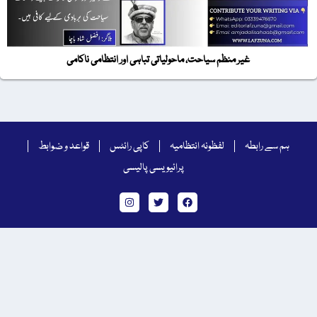
غیر منظم سیاحت، ماحولیاتی تباہی اور انتظامی ناکامی
ہم سے رابطہ
لفظونہ انتظامیہ
کاپی رائٹس
قواعد و ضوابط
پرائیویسی پالیسی