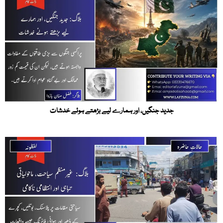
جدید جنگیں، اور ہمارے لیے بڑھتے ہوئے خدشات