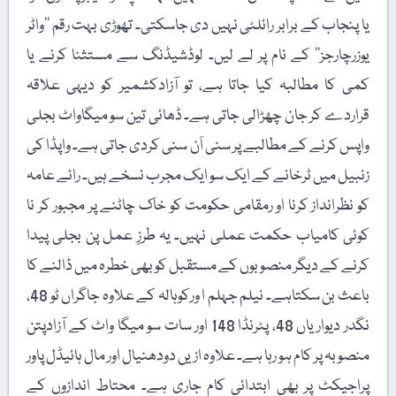
یا پنجاب کے برابر رائلٹی نہیں دی جاسکتی۔ تھوڑی بہت رقم ’’واٹر
یوزرچارجز‘‘ کے نام پر لے لیں۔ لوڈشیڈنگ سے مستثنا کرنے یا
کمی کا مطالبہ کیا جاتا ہے، تو آزادکشمیر کو دیہی علاقہ
قراردے کر جان چھڑالی جاتی ہے۔ ڈھائی تین سو میگاواٹ بجلی
واپس کرنے کے مطالبے پر سنی اَن سنی کردی جاتی ہے۔ واپڈا کی
زنبیل میں ٹرخانے کے ایک سو ایک مجرب نسخے ہیں۔ رائے عامہ
کو نظرانداز کرنا او رمقامی حکومت کو خاک چاٹنے پر مجبور کر نا
کوئی کامیاب حکمت عملی نہیں۔ یہ طرزِ عمل پن بجلی پیدا
کرنے کے دیگر منصوبوں کے مستقبل کو بھی خطرہ میں ڈالنے کا
باعث بن سکتاہے۔ نیلم جہلم ا ورکوہالہ کے علاوہ جاگراں ٹو 48،
نگدر دیواریاں 48، پٹرنڈا 148 اور سات سو میگا واٹ کے آزادپتن
منصوبہ پر کام ہو رہا ہے۔ علاوہ ازیں دودھنیال اور مال ہائیڈل پاور
پراجیکٹ پر بھی ابتدائی کام جاری ہے۔ محتاط اندازوں کے