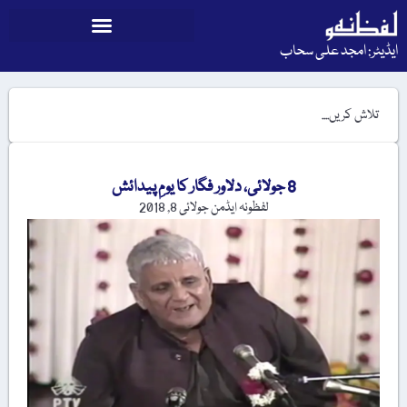
ایڈیٹر: امجد علی سحاب
8 جولائی، دلاور فگار کا یومِ پیدائش
لفظونہ ایڈمن
جولائی 8, 2018