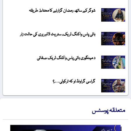
شوگر کے ساتھ رمضان گزارنے کا محتاط طریقہ
بائی پاس واکنگ ٹریک، سٹریٹ لائبریری کی حالت زار
د مینگوری بائی پاس واکنگ ٹریک صفائی
گراسی گراونڈ او کہ ترکولی….؟
متعلقہ پوسٹس