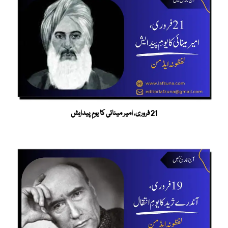
21 فروری، امیر مینائی کا یومِ پیدایش