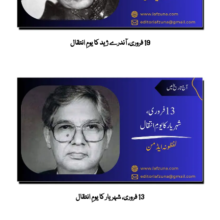
19 فروری، آندرے ژید کا یومِ انتقال
13 فروری، شہریار کا یومِ انتقال