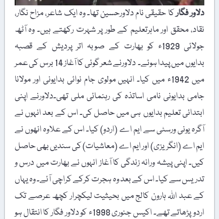
دلاور فگار
کا حقیقی نام دلاورحسین تھا۔ وہ ایک شاعر، مزاح نگار،
نقاد، محقق اور ماہرتعلیم کے طور پر شہرت رکھتے ہیں۔ وہ آٹھ
جولائی 1929ء کو بھارت کے صوبہ اتر پردیش کے قصبہ
بدایوں میں پیدا ہوئے۔ دلاورنے شعر گوئی کا آغاز 14 برس کی عمر
میں 1942ء میں کیا۔ انہیں مولوی جام نوائی بدایونی اور مولانا
جامی بدایونی نامی اساتذہ کی رہنمائی ملی تھی۔دلاورنے اپنی
ابتدائی تعلیم بدایوں ہی میں حاصل کی۔ اس کے بعد انہوں نے
آگرہ یونی ورسٹی سے ایم اے (اردو) کیا۔ اس کے علاوہ انھوں نے
ایم اے (انگریزی) اور ایم اے (معاشیات) کی سندیں بھی حاصل
کیں۔ اپنی پیشہ ورانہ زندگی کا آغاز انہوں نے بھارت میں درس و
تدریس سے کیا۔ اس کے بعد وہ ہجرت کرکے کراچی آئے۔ وہ یہاں
کے عبد اﷲ ہارون کالج میں بحیثیت لیکچرار کچھ عرصے تک
اردو پڑھاتے تھے۔ اکیس جنوری 1998ء کو دلاور فگار کا انتقال ہو