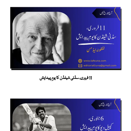
11 فروری، سڈنی شیلڈن کا یومِ پیدایش