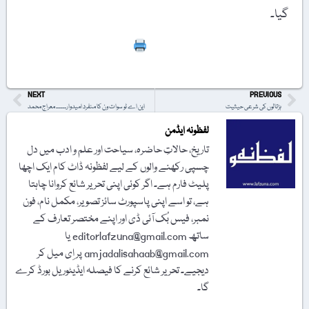
گیا۔
Print
NEXT
PREVIOUS
ہڑتالوں کی شرعی حیثیت
این اے ٹو سوات ون کا منفرد امیدوار۔۔۔۔۔ معراج محمد
لفظونہ ایڈمن
تاریخ، حالاتِ حاضرہ، سیاحت اور علم و ادب میں دل
چسپی رکھنے والوں کے لیے لفظونہ ڈاٹ کام ایک اچھا
پلیٹ فارم ہے۔ اگر کوئی اپنی تحریر شائع کروانا چاہتا
ہے، تو اسے اپنی پاسپورٹ سائز تصویر، مکمل نام، فون
نمبر، فیس بُک آئی ڈی اور اپنے مختصر تعارف کے
ساتھ editorlafzuna@gmail.com یا
amjadalisahaab@gmail.com پر اِی میل کر
دیجیے۔ تحریر شائع کرنے کا فیصلہ ایڈیٹوریل بورڈ کرے
گا۔