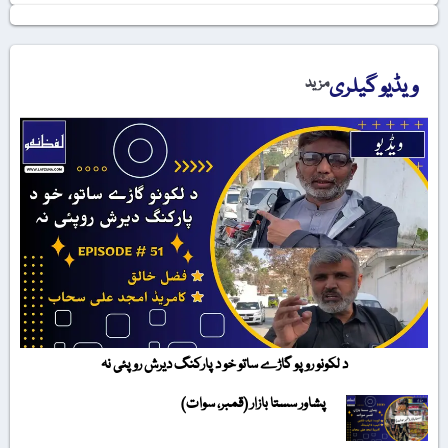
ویڈیو گیلری
مزید
د لکونو روپو گاڑے ساتو خو د پارکنگ دیرش روپئی نہ
پشاور سستا بازار (قمبر، سوات)