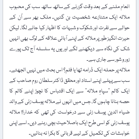
انعام ملنے کے بعد وقت گزرنے کے ساتھ ساتھ سب کی محبوب
ملالہ ایک متنازعہ شخصیت بن گئیں۔ ملک بھر سے اُن کے
حوالے سے نفرت اور شکوک و شبہات کا اظہار کیا جانے لگا، لیکن
حیرت انگیز طور پر ملالہ کے اپنے آبائی علاقہ کے لوگ بھی انہیں
شک کی نگاہ سے دیکھنے لگے اور یوں یہ سلسلہ آج تک پورے
زور و شور سے جاری ہے۔
ملالہ پر حملہ ایک ڈرامہ تھا یا فلم؟ اس بحث میں نہیں الجھتے۔
سب سے پہلے اپنے استاد اور محقق ڈاکٹر سلطان روم صاحب کے
ایک کالم ’’سپاہِ ملالہ‘‘ سے ایک اقتباس کا نچوڑ اپنے کالم کا
حصہ بنانا چاہوں گا، جس میں انہوں نے ملالہ یوسف زئی کے والد
ضیاء الدین یوسف زئی سے درخواست کی تھی کہ خدارا! ملالہ
یوسف زئی کو اسی طرح ایک باصلاحیت بچی رہنے دیں۔ اسے اپنی
خواہشات کی تکمیل کے لیے قربانی کا بکرا نہ بنائیں۔