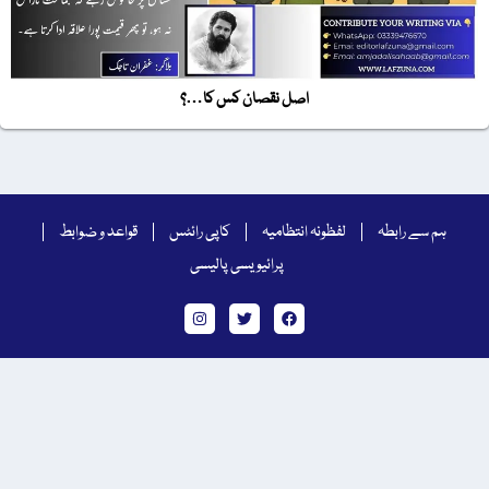
اصل نقصان کس کا…؟
ہم سے رابطہ
لفظونہ انتظامیہ
کاپی رائٹس
قواعد و ضوابط
پرائیویسی پالیسی