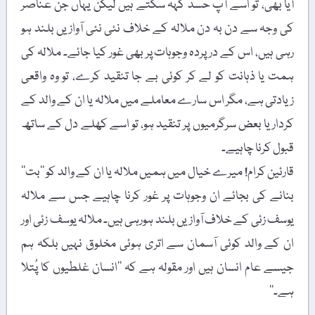
آیا بھی، تو اسے آپ حسد کہہ سکتے ہیں لیکن یہاں جن عناصر
کی وجہ سے دن بہ دن ملالہ کے خلاف نئی نئی آوازیں بلند ہو
رہی ہیں، اس کے درپردہ وجوہات پر بھی غور کیا جائے۔ ملالہ کی
ہمت یا ذہانت کو لے کر کوئی بے جا تنقید کرے، تو وہ واقعی
زیادتی ہے، مگر اس سارے معاملے میں ملالہ یا ان کے والد کے
کردار یا بعض سرگرمیوں پر تنقید ہو، تو اسے کھلے دل کے ساتھ
قبول کرنا چاہیے۔
قارئین کرام! میرے خیال میں ہمیں ملالہ یا ان کے والد کو ’’بت‘‘
بنانے کی بجائے ان وجوہات پر غور کرنا چاہیے جس سے ملالہ
یوسف زئی کے خلاف آوازیں بلند ہورہی ہیں۔ ملالہ یوسف زئی اور
ان کے والد کوئی آسمان سے اتری ہوئی مخلوق نہیں بلکہ ہم
جیسے عام انسان ہیں اور مقولہ ہے کہ ’’انسان غلطیوں کا پُتلا
ہے۔‘‘