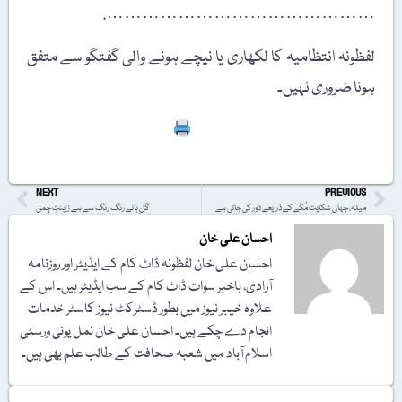
……………………………………….
لفظونہ انتظامیہ کا لکھاری یا نیچے ہونے والی گفتگو سے متفق
ہونا ضروری نہیں۔
Print
NEXT
PREVIOUS
میلہ، جہاں شکایت مُکّے کے ذریعے دور کی جاتی ہے
گل ہائے رنگ رنگ سے ہے زینتِ چمن
احسان علی خان
احسان علی خان لفظونہ ڈاٹ کام کے ایڈیٹر اور روزنامہ
آزادی، باخبر سوات ڈاٹ کام کے سب ایڈیٹر ہیں۔ اس کے
علاوہ خیبر نیوز میں بطور ڈسٹرکٹ نیوز کاسٹر خدمات
انجام دے چکے ہیں۔ احسان علی خان نمل یونی ورسٹی
اسلام آباد میں شعبہٰ صحافت کے طالب علم بھی ہیں۔