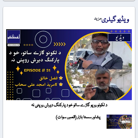
ویڈیو گیلری
مزید
د لکونو روپو گاڑے ساتو خو د پارکنگ دیرش روپئی نہ
پشاور سستا بازار (قمبر، سوات)