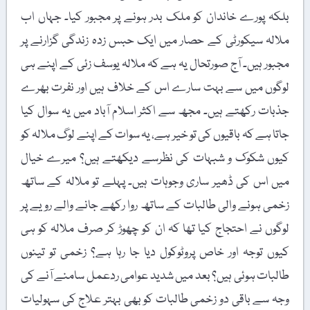
بلکہ پورے خاندان کو ملک بدر ہونے پر مجبور کیا۔ جہاں اب
ملالہ سیکورٹی کے حصار میں ایک حبس زدہ زندگی گزارنے پر
مجبور ہیں۔ آج صورتحال یہ ہے کہ ملالہ یوسف زئی کے اپنے ہی
لوگوں میں سے بہت سارے اس کے خلاف ہیں اور نفرت بھرے
جذبات رکھتے ہیں۔ مجھ سے اکثر اسلام آباد میں یہ سوال کیا
جاتا ہے کہ باقیوں کی تو خیر ہے، یہ سوات کے اپنے لوگ ملالہ کو
کیوں شکوک و شبہات کی نظرسے دیکھتے ہیں؟ میرے خیال
میں اس کی ڈھیر ساری وجوہات ہیں۔ پہلے تو ملالہ کے ساتھ
زخمی ہونے والی طالبات کے ساتھ روا رکھے جانے والے رویے پر
لوگوں نے احتجاج کیا تھا کہ ان کو چھوڑ کر صرف ملالہ کو ہی
کیوں توجہ اور خاص پروٹوکول دیا جا رہا ہے؟ زخمی تو تینوں
طالبات ہوئی ہیں؟ بعد میں شدید عوامی ردعمل سامنے آنے کی
وجہ سے باقی دو زخمی طالبات کو بھی بہتر علاج کی سہولیات