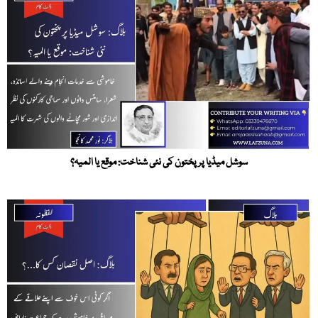
سوشل میڈیا پر پختون کی نئی شناخت: موقع یا المیہ؟