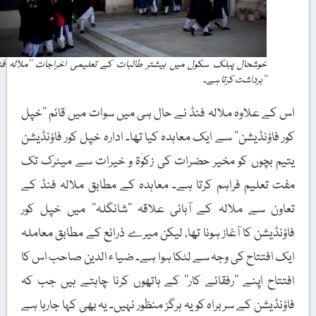
خوشحال پبلک سکول میں بیشتر طالبات کے تعلیمی اخراجات ’’ملالہ فنڈ
‘‘برداشت کرتا ہے۔
اس کے علاوہ ملالہ فنڈ نے حال ہی میں سوات میں قائم ’’خپل
کور فاؤنڈیشن‘‘ سے ایک معاہدہ کیا تھا۔ ادارہ خپل کور فاؤنڈیشن
یتیم بچوں کو مخیر حضرات کی زکوٰۃ و خیرات سے میٹرک تک
مفت تعلیم فراہم کرتا ہے۔ معاہدہ کے مطابق ملالہ فنڈ کے
تعاون سے ملالہ کے آبائی علاقہ ’’شانگلہ‘‘ میں خپل کور
فاؤنڈیشن کا آغاز ہونا تھا، لیکن میرے ذرائع کے مطابق معاملہ
ایک افتتاح کی وجہ سے لٹکا ہوا ہے۔ ضیا ء الدین صاحب اس کا
افتتاح اپنے ’’رفقائے کار‘‘ کے ہاتھوں کرنا چاہتے ہیں جب کہ
فاؤنڈیشن کے سربراہ کو یہ ہرگز منظور نہیں۔ یہ بھی کہا جارہا ہے