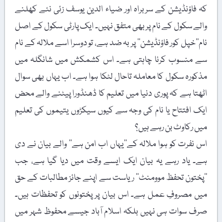
کہ فاؤنڈیشن کے سربراہ اور ضیاء الدین یوسف زئی نئے کھلنے
والے سکول کے نام پر بھی متفق نہیں۔ ایک پارٹی سکول کے اصل
نام’’خپل کور فاؤنڈیشن‘‘ پر بہ ضد ہے، تو دوسرا اسے ملالہ کے نام
سے منسوب کرنا چاہتی ہے۔ اس کشمکش میں شانگلہ میں
مذکورہ سکول کا معاملہ تاحال لٹکا ہوا ہے۔ اب یہاں بھی سوال
اٹھتا ہے کہ پوری دنیا میں تعلیم کا ڈھنڈورا پیٹنے والے محض
ایک افتتاح یا نام کی وجہ سے کیوں سیکڑوں یتیموں کی تعلیم
میں رکاوٹ بن رہے ہیں؟
اس نفرت کو ہوا ملالہ کے’’یہاں اب امن ہے‘‘ والے بیان نے دی
ہے۔ یاد رہے یہ بیان ایک ایسے وقت میں دیا گیا ہے، جب
’’پختون تحفظ موومنٹ‘‘ ریاست سے اپنے جائز مطالبات کے حق
میں مصروفِ عمل ہے۔ اس بیان پر پختونوں کو تحفظات ہیں۔
صرف سوات ہی نہیں بلکہ اسلام آباد جیسے محفوظ شہر میں