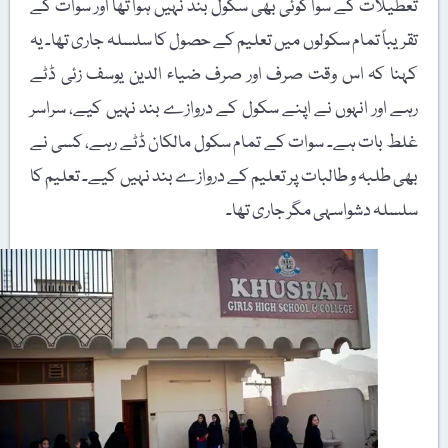
تعطیلات کے سوا کوئی بھی سکول بند نہیں ہوا تھا اور سوات کے
تقریباً تمام سکولوں میں تعلیم کے حصول کا سلسلہ جاری تھا۔ یہ
کہنا کہ اس وقت صرف اور صرف ضیاء الدین یوسف زئی ڈٹے
رہے اور انہوں نے اپنے سکول کے دروازے بند نہیں کیے، سراسر
غلط بات ہے۔ سوات کے تمام سکول مالکان ڈٹے رہے، کسی نے
بھی طلبہ و طالبات پر تعلیم کے دروازے بند نہیں کیے۔ تعلیم کا
سلسلہ دشواسہی مگر جاری تھا۔