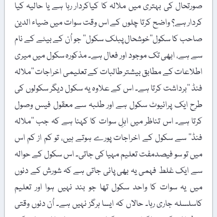
صورتحال کی بہتری میں ملالہ کا کیاکردار رہا ہے یا حالیہ کیا
کردار ہے؟ واضح کرتا چلوں کے اس وقت سوات میں ضیاء الدین
صاحب کا سکول’’خوشحال پبلک سکول‘‘ جو اُن کے بیٹے کے نام
سے ہے، ابھی تک موجود اور فعال ہے۔ مذکورہ سکول میں میری
اطلاعات کے مطابق بیشتر طالبات کے تعلیمی اخراجات ’’ملالہ
فنڈ ‘‘برداشت کرتا ہے۔ اس کے علاوہ یہ سکول دیگر سکولوں کی
طرح ایک پرائیوٹ سکول ہے اور طلبہ سے معقول فیس وصول
کرتا ہے۔ اس تناظر میں اہلِ سوات کا کہنا ہے کہ جب ’’ملالہ
فنڈ‘‘ سے سکول کے اخراجات پورے ہوتے ہیں، تو کم از کم اس
میں تو سو فیصدمفت تعلیم مہیا کی جاتی۔ اس سکول کے حوالہ
سے ایک غلط فہمی یہ بھی پائی جاتی ہے کہ شورش کے دنوں
میں یہ سوات کا واحد سکول تھا جو بند نہیں ہوا اور تعلیم
کاسلسلہ جاری رہا۔ حالاں کہ ایسا ہرگز نہیں ہے۔ اُن دنوں وقتی