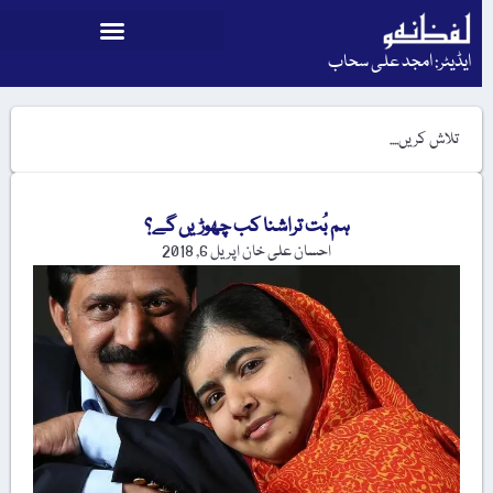
ایڈیٹر: امجد علی سحاب
ہم بُت تراشنا کب چھوڑیں گے؟
احسان علی خان
اپریل 6, 2018