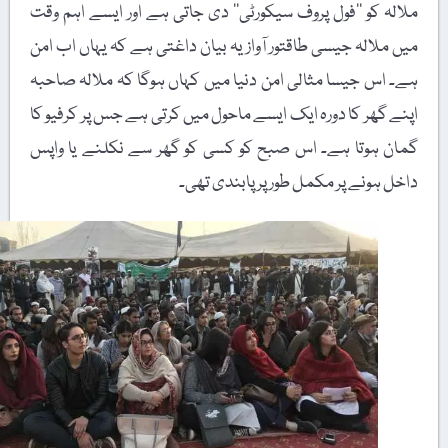
ملالہ کو ’’فول پروف سیکورٹی‘‘ دی جاتی ہے اور ایسے اہم وقت
میں ملالہ جیسی طاقتور آواز یہ بیان داغتی ہے کہ یہاں اب امن
ہے۔ اس جیسا مثالی امن دنیا میں کہاں ہوگا کہ ملالہ صاحبہ
اپنے گھر کا دورہ ایک ایسے ماحول میں کرتی ہے جس پر کرفیو کا
گمان ہوتا ہے۔ اس صبح کو کسی کو گھر سے نکلنے یا واپس
داخل ہونے پر مکمل طور پر پابندی تھی۔