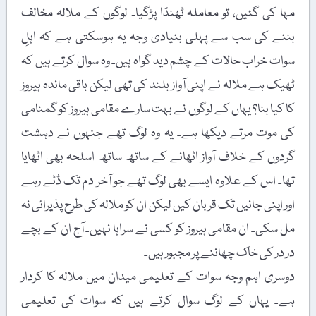
مہا کی گئیں، تو معاملہ ٹھنڈا پڑگیا۔ لوگوں کے ملالہ مخالف
بننے کی سب سے پہلی بنیادی وجہ یہ ہوسکتی ہے کہ اہلِ
سوات خراب حالات کے چشم دید گواہ ہیں۔ وہ سوال کرتے ہیں کہ
ٹھیک ہے ملالہ نے اپنی آواز بلند کی تھی لیکن باقی ماندہ ہیروز
کا کیا بنا؟ یہاں کے لوگوں نے بہت سارے مقامی ہیروز کو گمنامی
کی موت مرتے دیکھا ہے۔ یہ وہ لوگ تھے جنہوں نے دہشت
گردوں کے خلاف آواز اٹھانے کے ساتھ ساتھ اسلحہ بھی اٹھایا
تھا۔ اس کے علاوہ ایسے بھی لوگ تھے جو آخر دم تک ڈٹے رہے
اور اپنی جانیں تک قربان کیں لیکن ان کو ملالہ کی طرح پذیرائی نہ
مل سکی۔ ان مقامی ہیروز کو کسی نے سراہا نہیں۔ آج ان کے بچے
در در کی خاک چھاننے پر مجبور ہیں۔
دوسری اہم وجہ سوات کے تعلیمی میدان میں ملالہ کا کردار
ہے۔ یہاں کے لوگ سوال کرتے ہیں کہ سوات کی تعلیمی