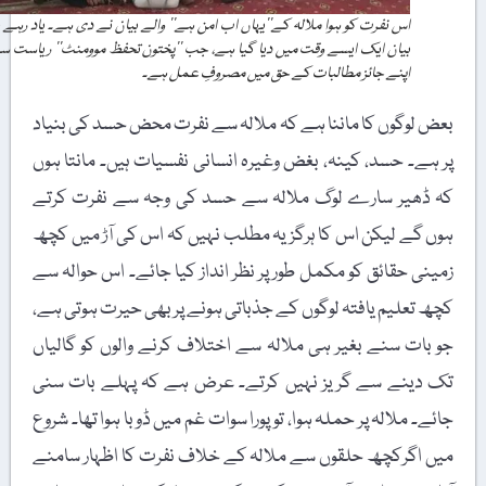
اس نفرت کو ہوا ملالہ کے’’یہاں اب امن ہے‘‘ والے بیان نے دی ہے۔ یاد رہے یہ
بیان ایک ایسے وقت میں دیا گیا ہے، جب ’’پختون تحفظ موومنٹ‘‘ ریاست سے
اپنے جائز مطالبات کے حق میں مصروفِ عمل ہے۔
بعض لوگوں کا ماننا ہے کہ ملالہ سے نفرت محض حسد کی بنیاد
پر ہے۔ حسد، کینہ، بغض وغیرہ انسانی نفسیات ہیں۔ مانتا ہوں
کہ ڈھیر سارے لوگ ملالہ سے حسد کی وجہ سے نفرت کرتے
ہوں گے لیکن اس کا ہرگز یہ مطلب نہیں کہ اس کی آڑ میں کچھ
زمینی حقائق کو مکمل طور پر نظر انداز کیا جائے۔ اس حوالہ سے
کچھ تعلیم یافتہ لوگوں کے جذباتی ہونے پر بھی حیرت ہوتی ہے،
جو بات سنے بغیر ہی ملالہ سے اختلاف کرنے والوں کو گالیاں
تک دینے سے گریز نہیں کرتے۔ عرض ہے کہ پہلے بات سنی
جائے۔ ملالہ پر حملہ ہوا، تو پورا سوات غم میں ڈوبا ہوا تھا۔ شروع
میں اگرکچھ حلقوں سے ملالہ کے خلاف نفرت کا اظہار سامنے