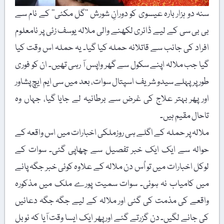
سنہ دو ہزار بارہ عیسوی کو دورانِ شورش ’’گل مکئی‘‘ کے نام سے
بی بی سی کے لیے ڈائری لکھنے والی ملالہ یوسف زئی پر نامعلوم
افراد کی جانب سے قاتلانہ حملہ کیا گیا۔ یہ حملہ اس وقت کیا
گیا جب ملالہ اپنے سکول سے گھر واپس آ رہی تھیں۔ ان کو فوری
طور پر پہلے سیدو شریف اسپتال سوات، بعد میں سی ایم ایچ پشاور
اور پھر بہتر علاج کی غرض سے برطانیہ لے جایا گیا، جہاں وہ
تاحال مقیم ہیں۔
ملالہ پر حملہ کے اگلے ہی روزملکی اخبارات میں اس واقعہ کے
حوالہ سے ایک ایک خبر تفصیل سے چھاپی گئی۔ سوات کے
لوکل اخبارات میں تو اُس دن ملالہ کے علاوہ کوئی خبر جگہ پانے
میں کامیاب نہ ہوئی۔ سوات سمیت پورے ملک میں مذکورہ
واقعے کی مذمت کی گئی اور ملالہ کے لیے جگہ جگہ دعائیں
کی جانے لگیں۔ دن گزرتے گئے اور پھر ایک ایسا وقت آیا کہ نوبل