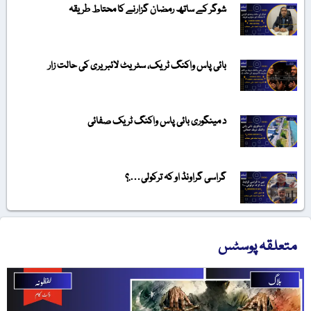
شوگر کے ساتھ رمضان گزارنے کا محتاط طریقہ
بائی پاس واکنگ ٹریک، سٹریٹ لائبریری کی حالت زار
د مینگوری بائی پاس واکنگ ٹریک صفائی
گراسی گراونڈ او کہ ترکولی….؟
متعلقہ پوسٹس