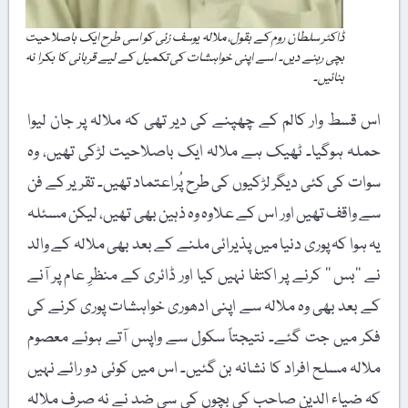
ڈاکٹر سلطان روم کے بقول، ملالہ یوسف زئی کو اسی طرح ایک باصلاحیت
بچی رہنے دیں۔ اسے اپنی خواہشات کی تکمیل کے لیے قربانی کا بکرا نہ
بنائیں۔
اس قسط وار کالم کے چھپنے کی دیر تھی کہ ملالہ پر جان لیوا
حملہ ہوگیا۔ ٹھیک ہے ملالہ ایک باصلاحیت لڑکی تھیں، وہ
سوات کی کئی دیگر لڑکیوں کی طرح پُراعتماد تھیں۔ تقریر کے فن
سے واقف تھیں اور اس کے علاوہ وہ ذہین بھی تھیں، لیکن مسئلہ
یہ ہوا کہ پوری دنیا میں پذیرائی ملنے کے بعد بھی ملالہ کے والد
نے ’’بس ‘‘ کرنے پر اکتفا نہیں کیا اور ڈائری کے منظرِ عام پر آنے
کے بعد بھی وہ ملالہ سے اپنی ادھوری خواہشات پوری کرنے کی
فکر میں جت گئے۔ نتیجتاً سکول سے واپس آتے ہوئے معصوم
ملالہ مسلح افراد کا نشانہ بن گئیں۔ اس میں کوئی دو رائے نہیں
کہ ضیاء الدین صاحب کی بچوں کی سی ضد نے نہ صرف ملالہ