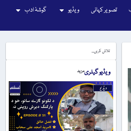
تصویر کہانی
ویڈیو
گوشۂ ادب
ویڈیو گیلری
مزید