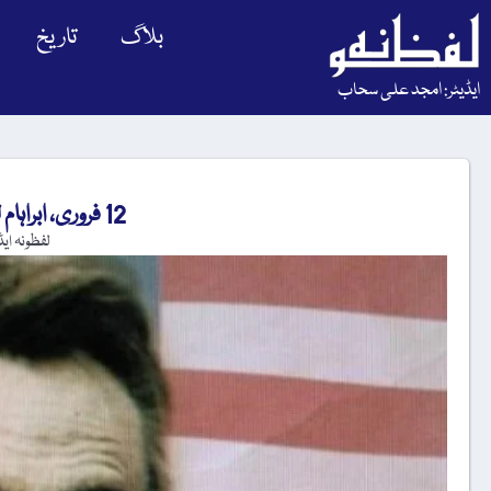
بلاگ
تاریخ
ایڈیٹر: امجد علی سحاب
12 فروری، ابراہام لنکن کی پیدائش کا دن
لفظونہ ای