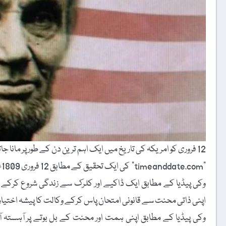
12 فروری کو امریکہ کی تاریخ میں ایک اہم ترین دن کے طور پر مانا جاتا ہے۔
"timeanddate.com” کی ایک تحقیق کے مطابق 12 فروری 1809ء کو ریاست ہائے متحدہ امریکہ کے سولہویں صدر ’’ابراہام لنکن‘‘ پیدا ہوئے۔
وکی پیڈیا کے مطابق ایک ڈاکیے اور کلرک سے زندگی شروع کرکے ’’ا
اپنی ذاتی محنت سے قانونی امتحان پاس کرکے وکالت کا پیشہ اختیار 