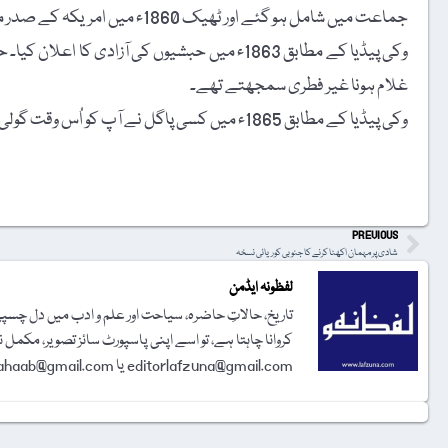
جماعت میں شامل ہو گئے اور ٹھیک 1860ء میں امریکہ کے صدر منتخب ہوئے۔
وکی پیڈیا کے مطابق 1863ء میں حبشیوں کی آزادی 
غلام ہونا غیر فطری سمجھتے تھے۔
وکی پیڈیا کے مطابق 1865ء میں کسی پاگل نے آپ کو اُس وقت گولی مار کر قتل کر ڈالا جب آپ ’’فورڈ تھیٹر‘‘ میں ڈراما دیکھ رہے تھے۔
t
PREVIOUS
شادی پر مہمان اکھٹا کرنے کا جنوبی کوریائی نسخہ
لفظونہ ایڈمن
تاریخ، حالاتِ حاضرہ، سیاحت اور علم و ادب میں دل چسپی 
کروانا چاہتا ہے، تو اسے اپنی پاسپورٹ سائز تصویر، مکمل 
editorlafzuna@gmail.com یا amjadalisahaab@gmail.com پر اِی میل کر دیجیے۔ تحریر شائع کرنے کا فیصلہ ایڈیٹوریل بورڈ کرے گا۔