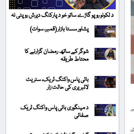
د لکونو روپو گاڑے ساتو خو د پارکنگ دیرش روپئی نہ
پشاور سستا بازار (قمبر، سوات)
شوگر کے ساتھ رمضان گزارنے کا
محتاط طریقہ
بائی پاس واکنگ ٹریک، سٹریٹ
لائبریری کی حالت زار
د مینگوری بائی پاس واکنگ ٹریک
ے
صفائی
 جمہوری