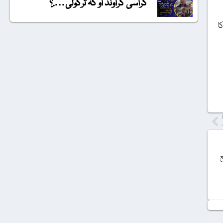
گراسی گراونڈ او کہ ترکولی….؟
ا
ع