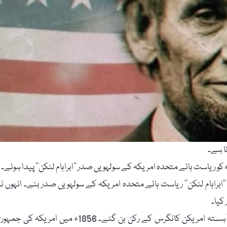
براہام لنکن‘‘ ریاست ہائے متحدہ امریکہ کے سولہویں صدر بنے۔ انہوں ن
کیا۔
وکی پیڈیا کے مطابق اپنی ہمت اور محنت کے بل بوتے پر آہستہ آہستہ امریکن کانگرس کے رکن بن گئے۔ 1856ء میں امریکہ کی