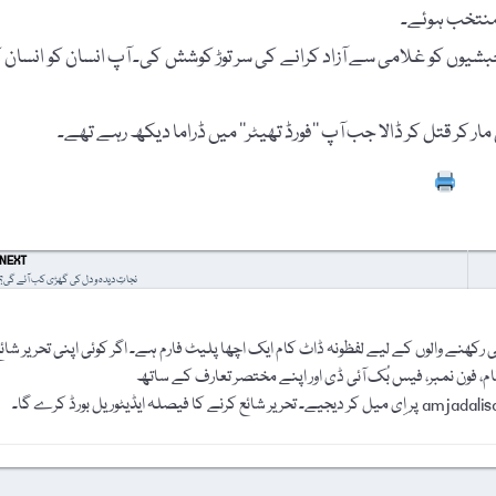
کا اعلان کیا۔ حبشیوں کو غلامی سے آزاد کرانے کی سر توڑ کوشش کی۔ آپ انسان کو انسان ک
Prin
NEXT
نجاتِ دیدہ و دل کی گھڑی کب آئے گی؟
رکھنے والوں کے لیے لفظونہ ڈاٹ کام ایک اچھا پلیٹ فارم ہے۔ اگر کوئی اپنی تحریر شائ
نام، فون نمبر، فیس بُک آئی ڈی اور اپنے مختصر تعارف کے ساتھ