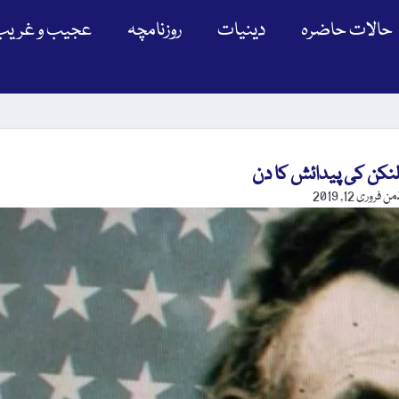
حالات حاضرہ
دینیات
روزنامچہ
عجیب و غریب
ڈمن
فروری 12, 2019