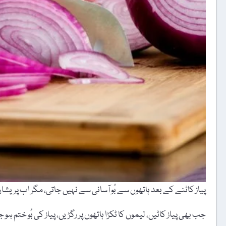
پیاز کاٹنے کے بعد ہاتھوں سے بُو آسانی سے نہیں جاتی، مگر اب پریشان 
جب بھی پیاز کاٹیں، لیموں کا ٹکڑا ہاتھوں پر رگڑیں، پیاز کی بُو ختم ہو 