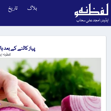
بلاگ
تاریخ
ایڈیٹر: امجد علی سحاب
پیاز کاٹنے کے بعد ہات
لفظونہ ای