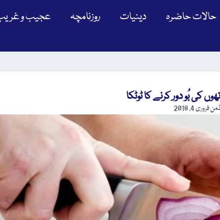
حالات حاضرہ
دینیات
روزنامچہ
عجیب و غریب
ھوں کی بُو دور کرنے کا ٹوٹکا
ڈمن
فروری 4, 2018