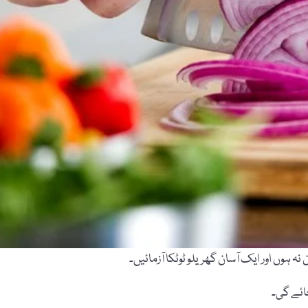
نہ ہوں اور ایک آسان گھریلو ٹوٹکا آزمائیں۔
جائے گی۔