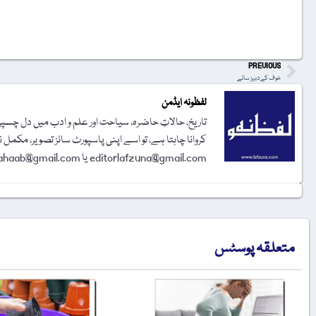
t
PREVIOUS
خوف کے دبیز سائے
لفظونہ ایڈمن
تاریخ، حالاتِ حاضرہ، سیاحت اور علم و ادب میں دل چسپی 
کروانا چاہتا ہے، تو اسے اپنی پاسپورٹ سائز تصویر، مکمل 
editorlafzuna@gmail.com یا amjadalisahaab@gmail.com پر اِی میل کر دیجیے۔ تحریر شائع کرنے کا فیصلہ ایڈیٹوریل بورڈ کرے گا۔
متعلقہ پوسٹس