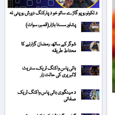
د لکونو روپو گاڑے ساتو خو د پارکنگ دیرش روپئی نہ
پشاور سستا بازار (قمبر، سوات)
شوگر کے ساتھ رمضان گزارنے کا
محتاط طریقہ
بائی پاس واکنگ ٹریک، سٹریٹ
لائبریری کی حالت زار
د مینگوری بائی پاس واکنگ ٹریک
صفائی