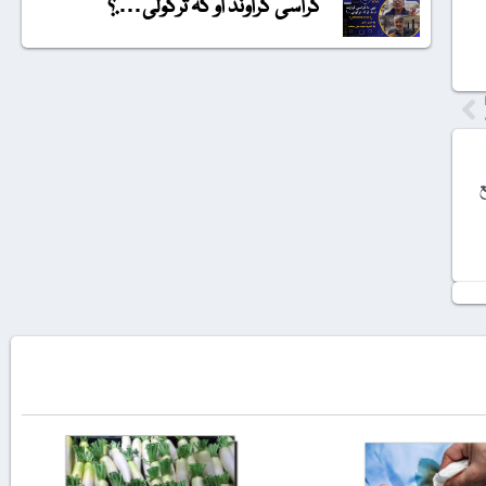
گراسی گراونڈ او کہ ترکولی….؟
ع