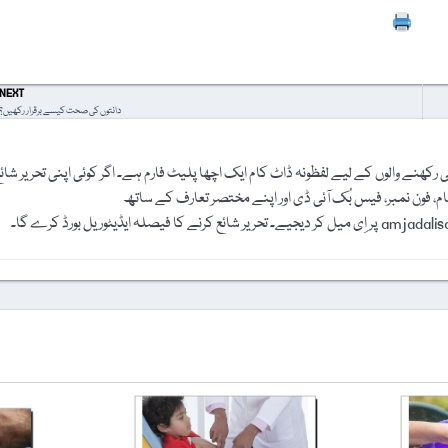
Prin
NEXT
دانتوں کی صحت کیسے برقرار رکھیں؟
رکھنے والوں کے لیے لفظونہ ڈاٹ کام ایک اچھا پلیٹ فارم ہے۔ اگر کوئی اپنی تحریر شائ
نام، فون نمبر، فیس بُک آئی ڈی اور اپنے مختصر تعارف کے ساتھ