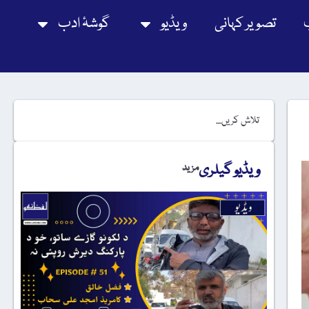
تصویر کہانی
ویڈیو
گوشۂ ادب
ویڈیو گیلری
مزید