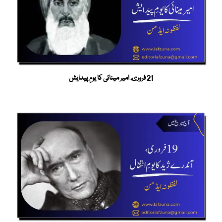
21 فروری، امیر مینائی کا یومِ پیدایش