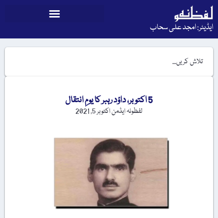
ایڈیٹر: امجد علی سحاب
5 اکتوبر، داؤد رہبر کا یومِ انتقال
لفظونہ ایڈمن
اکتوبر 5, 2021