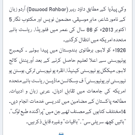
وکی پیڈیا کے مطابق داؤد رہبر (Dawood Rahbar) اُردو زبان
کے نامور شاعر، ماہرِ موسیقی، مضمون نویس اور مکتوب نگار 5
اکتوبر 2013ء کو 86 سال کی عمر میں فلوریڈا، ریاست ہائے
متحدہ امریکہ میں انتقال کرگئے۔
1926ء کو لاہور، برطانوی ہندوستان میں پیدا ہوئے ۔ کیمبرج
یونیورسٹی سے اعلا تعلیم حاصل کرنے کے بعد اُورینٹل کالج
لاہور، میکگل یو نیورسٹی کینیڈا، انقرہ یو نیورسٹی ترکی، بوسٹن یو
نیورسٹی اور یونیورسٹی آ ف وسکانسن ماڈیسن ریاست ہائے متحدہ
امریکہ کی جامعات میں تقابلِ ادیان، عربی زبان و ادبیات،
مطالعہ پاکستان کے مضامین میں تدریسی خدمات انجام دیں۔
14مختلف کتابوں کے مصنف تھے جن میں ’’پراگندہ طبع لوگ‘‘،
’’باتیں کچھ سریلی سی‘‘ ، ’’باقیات‘‘ وغیرہ قابلِ ذکر ہیں۔