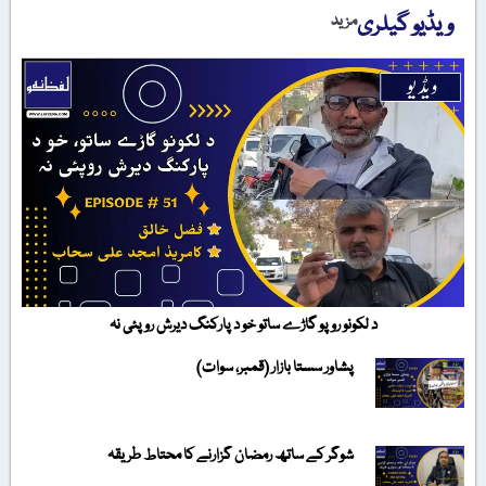
ویڈیو گیلری
مزید
د لکونو روپو گاڑے ساتو خو د پارکنگ دیرش روپئی نہ
پشاور سستا بازار (قمبر، سوات)
شوگر کے ساتھ رمضان گزارنے کا محتاط طریقہ