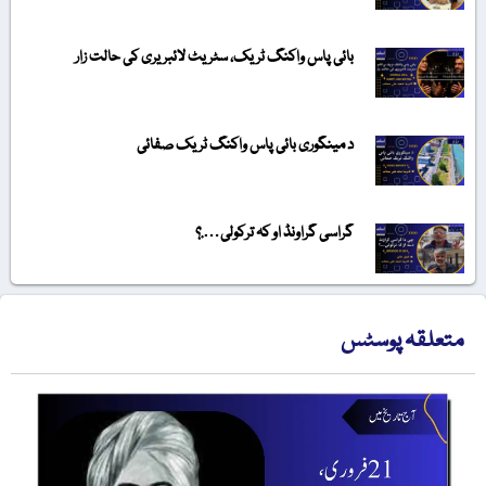
بائی پاس واکنگ ٹریک، سٹریٹ لائبریری کی حالت زار
د مینگوری بائی پاس واکنگ ٹریک صفائی
گراسی گراونڈ او کہ ترکولی….؟
متعلقہ پوسٹس