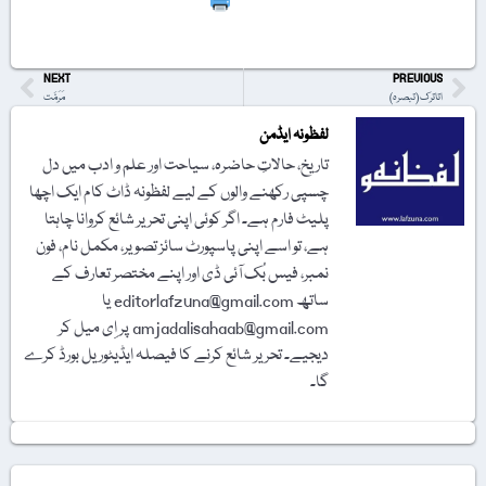
Print
NEXT
PREVIOUS
اتاترک (تبصرہ)
مَرَمَّت
لفظونہ ایڈمن
تاریخ، حالاتِ حاضرہ، سیاحت اور علم و ادب میں دل
چسپی رکھنے والوں کے لیے لفظونہ ڈاٹ کام ایک اچھا
پلیٹ فارم ہے۔ اگر کوئی اپنی تحریر شائع کروانا چاہتا
ہے، تو اسے اپنی پاسپورٹ سائز تصویر، مکمل نام، فون
نمبر، فیس بُک آئی ڈی اور اپنے مختصر تعارف کے
ساتھ editorlafzuna@gmail.com یا
amjadalisahaab@gmail.com پر اِی میل کر
دیجیے۔ تحریر شائع کرنے کا فیصلہ ایڈیٹوریل بورڈ کرے
گا۔