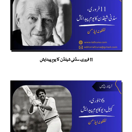
11 فروری، سڈنی شیلڈن کا یومِ پیدایش