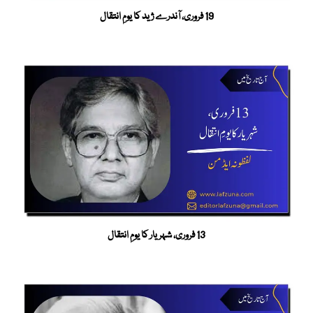
19 فروری، آندرے ژید کا یومِ انتقال
13 فروری، شہریار کا یومِ انتقال