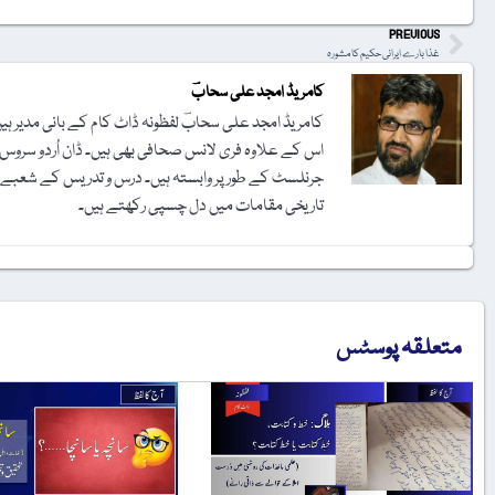
PREVIOUS
غذا بارے ایرانی حکیم کا مشورہ
کامریڈ امجد علی سحابؔ
کامریڈ امجد علی سحابؔ لفظونہ ڈاٹ کام کے بانی مدیر ہیں۔ 
اس کے علاوہ فری لانس صحافی بھی ہیں۔ ڈان اُردو سروس ک
تاریخی مقامات میں دل چسپی رکھتے ہیں۔
متعلقہ پوسٹس