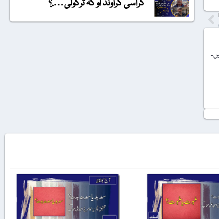
گراسی گراونڈ او کہ ترکولی….؟
یں۔