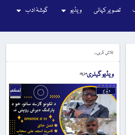
تصویر کہانی
ویڈیو
گوشۂ ادب
ویڈیو گیلری
مزید