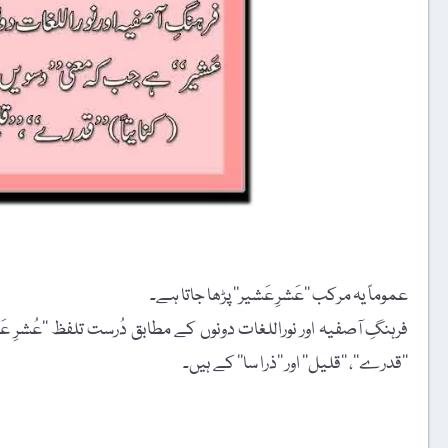
عموماً یہ مرکب ’’عَشرِ عَشیر‘‘ پڑھا جاتا ہے۔
’’قدرے‘‘، ’’قلیل‘‘ اور ’’ذرا سا‘‘ کے ہیں۔
t