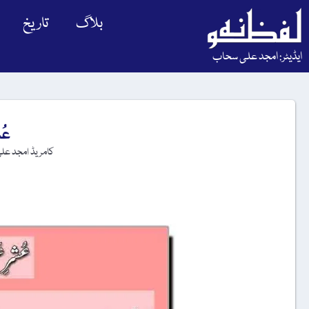
بلاگ
تاریخ
ایڈیٹر: امجد علی سحاب
عُ
کامریڈ امجد عل