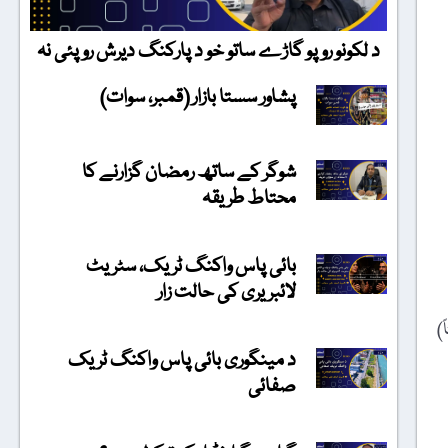
د لکونو روپو گاڑے ساتو خو د پارکنگ دیرش روپئی نہ
پشاور سستا بازار (قمبر، سوات)
شوگر کے ساتھ رمضان گزارنے کا
محتاط طریقہ
بائی پاس واکنگ ٹریک، سٹریٹ
لائبریری کی حالت زار
‘، ’’1/100‘‘، (کنایتاً)
د مینگوری بائی پاس واکنگ ٹریک
صفائی