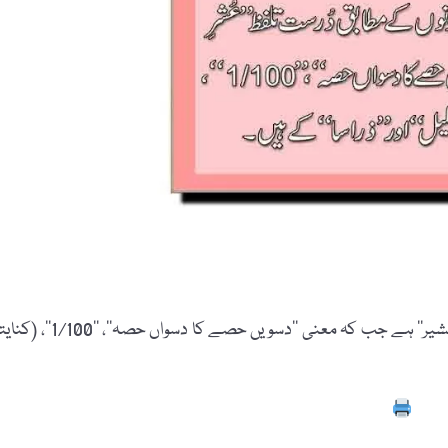
فرہنگِ آصفیہ اور نوراللغات دونوں کے مطابق دُرست تلفظ ’’عُشرِ عَشیر‘‘ ہے جب کہ معنی ’’دسویں حصے کا دسواں حصہ‘
Prin