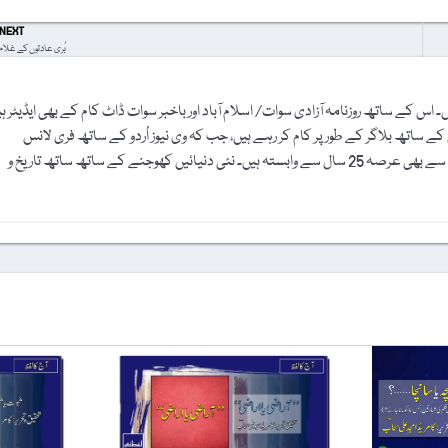
NEXT
بُری عادتوں کے غلام
اس کے ساتھ روزنامہ آزادی سوات/ اسلام آباد اور باخبر سوات ڈاٹ کام کے بھی ایڈیٹر ہ
ے ساتھ بلاگر کے طور پر کام کر رہے ہیں، جب کہ وی نیوز اُردو کے ساتھ فری لانس
جرنلسٹ کے طور پر وابستہ ہیں۔ درس و تدریس کے شعبے سے بھی عرصہ 25 سال سے وابستہ ہیں۔ نئی دنیائیں کھوجنے کے ساتھ ساتھ تاریخ و