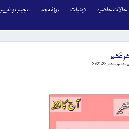
حالات حاضرہ
دینیات
روزنامچہ
عجیب و غریب
شرِ عَشیر
ی سحابؔ
ستمبر 22, 2021