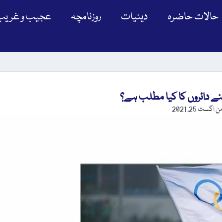
حالات حاضرہ
دینیات
روزنامچہ
عجیب و غریب
 دائروں کا کیا مطلب ہے؟
من
اگست 25, 2021