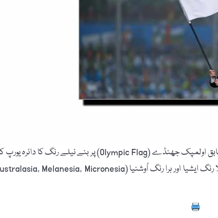
معلوماتِ عامہ کی انگریزی ویب سائٹ "pinterest.com” کے مطابق اولمپک جھنڈے (Olympic Flag) پر بنے نیلے رنگ کا دائرہ یو
نمائندگی کرتا ہے۔ اس طرح کالا رنگ افریقہ، لال رنگ امریکہ، پیلا رنگ ایشیا اور ہرا رنگ اُوشنیا (alasia, Melanesia, Micronesia
Prin