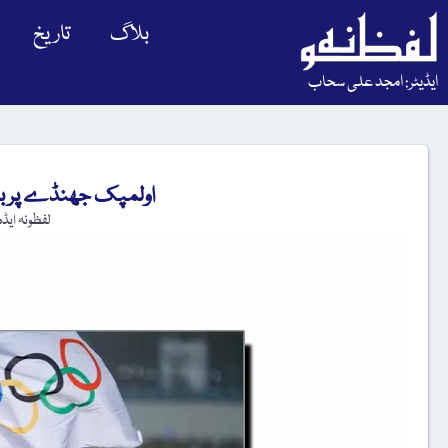
بلاگ
تاریخ
ایڈیٹر: امجد علی سحاب
اولمپک جھنڈے پر بنے
لفظونہ ایڈ