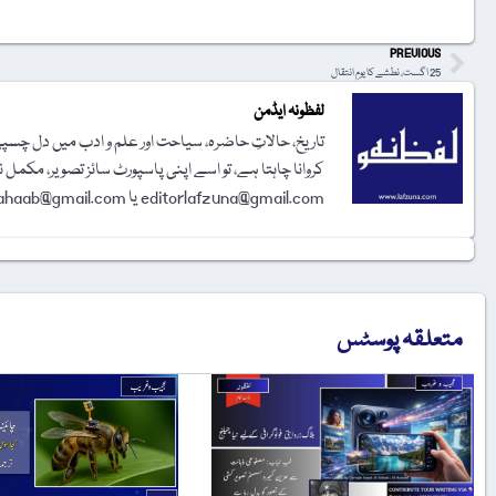
PREVIOUS
25 اگست، نطشے کا یومِ انتقال
لفظونہ ایڈمن
تاریخ، حالاتِ حاضرہ، سیاحت اور علم و ادب میں دل چسپی 
کروانا چاہتا ہے، تو اسے اپنی پاسپورٹ سائز تصویر، مکمل 
editorlafzuna@gmail.com یا amjadalisahaab@gmail.com پر اِی میل کر دیجیے۔ تحریر شائع کرنے کا فیصلہ ایڈیٹوریل بورڈ کرے گا۔
متعلقہ پوسٹس