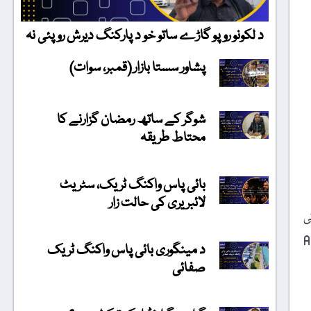
د لکونو روپو گاڑے ساتو خو د پارکنگ دیرش روپئی نہ
پشاور سستا بازار (قمبر، سوات)
شوگر کے ساتھ رمضان گزارنے کا
محتاط طریقہ
بائی پاس واکنگ ٹریک، سٹریٹ
لائبریری کی حالت زار
رپ کی
Austr
د مینگوری بائی پاس واکنگ ٹریک
صفائی