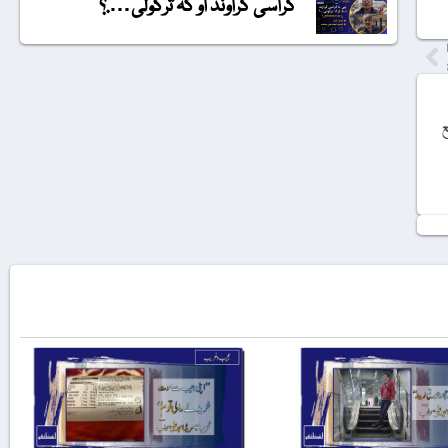
گراسی گراونڈ او کہ ترکولی….؟
ع