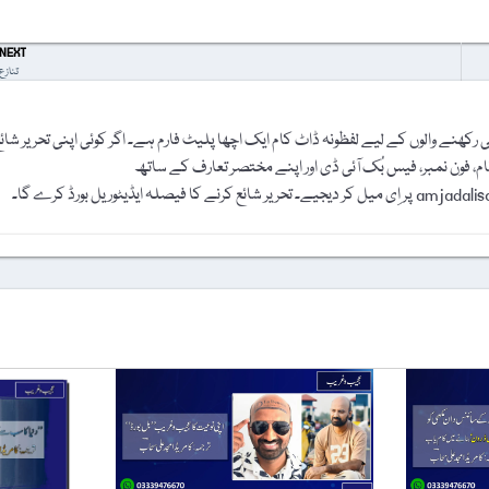
NEXT
تنازع
رکھنے والوں کے لیے لفظونہ ڈاٹ کام ایک اچھا پلیٹ فارم ہے۔ اگر کوئی اپنی تحریر شائ
نام، فون نمبر، فیس بُک آئی ڈی اور اپنے مختصر تعارف کے ساتھ