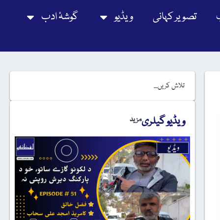
تصویر کہانی
ویڈیو
گوشۂ ادب
ویڈیو گیلری
مزید