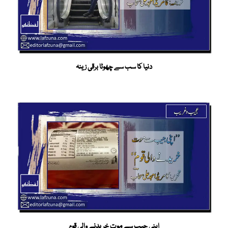
دنیا کا سب سے چھوٹا برقی زینہ
اپنی جیب سے موت خریدنے والی قوم