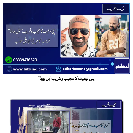
اپنی نوعیت کا عجیب و غریب’’بل بورڈ‘‘