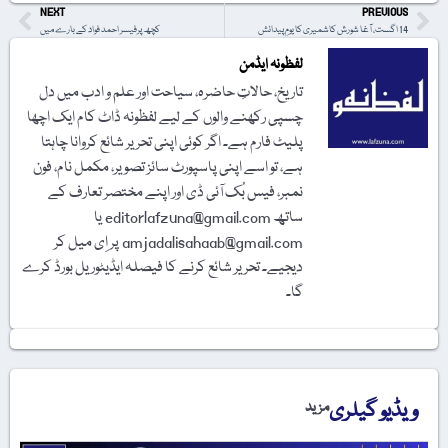
NEXT
PREVIOUS
14 اگست، آغا شورش کاشمیری کا یومِ پیدائش
کچھ پرفیسر احمد فواد کے بارے میں
لفظونہ ایڈمن
تاریخ، حالاتِ حاضرہ، سیاحت اور علم و ادب میں دل
چسپی رکھنے والوں کے لیے لفظونہ ڈاٹ کام ایک اچھا
پلیٹ فارم ہے۔ اگر کوئی اپنی تحریر شائع کروانا چاہتا
ہے، تو اسے اپنی پاسپورٹ سائز تصویر، مکمل نام، فون
نمبر، فیس بُک آئی ڈی اور اپنے مختصر تعارف کے
ساتھ editorlafzuna@gmail.com یا
amjadalisahaab@gmail.com پر اِی میل کر
دیجیے۔ تحریر شائع کرنے کا فیصلہ ایڈیٹوریل بورڈ کرے
گا۔
ویڈیو گیلری
مزید