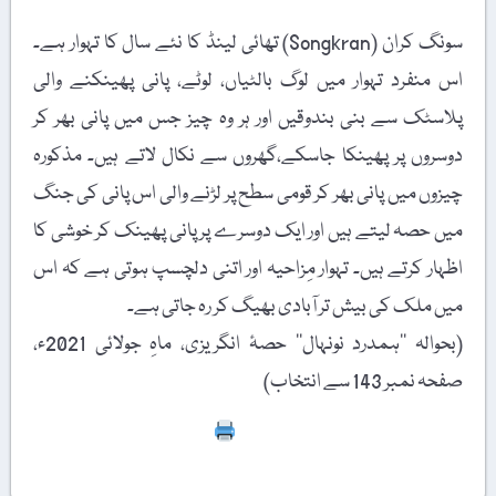
سونگ کران (Songkran) تھائی لینڈ کا نئے سال کا تہوار ہے۔
اس منفرد تہوار میں لوگ بالٹیاں، لوٹے، پانی پھینکنے والی
پلاسٹک سے بنی بندوقیں اور ہر وہ چیز جس میں پانی بھر کر
دوسروں پر پھینکا جاسکے،گھروں سے نکال لاتے ہیں۔ مذکورہ
چیزوں میں پانی بھر کر قومی سطح پر لڑنے والی اس پانی کی جنگ
میں حصہ لیتے ہیں اور ایک دوسرے پر پانی پھینک کر خوشی کا
اظہار کرتے ہیں۔ تہوار مِزاحیہ اور اتنی دلچسپ ہوتی ہے کہ اس
میں ملک کی بیش تر آبادی بھیگ کر رہ جاتی ہے۔
(بحوالہ ’’ہمدرد نونہال‘‘ حصۂ انگریزی، ماہِ جولائی 2021ء،
صفحہ نمبر 143 سے انتخاب)
Print