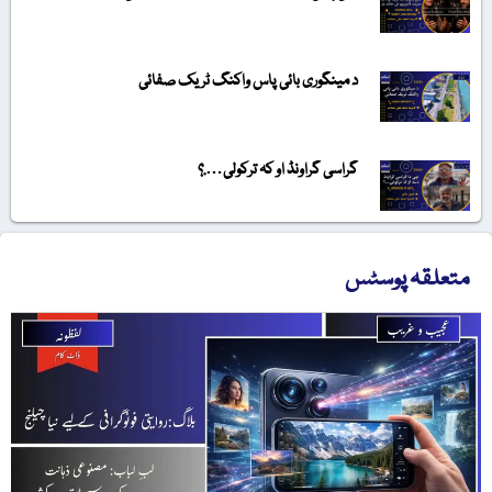
د مینگوری بائی پاس واکنگ ٹریک صفائی
گراسی گراونڈ او کہ ترکولی….؟
متعلقہ پوسٹس