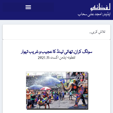
ایڈیٹر: امجد علی سحاب
سونگ کران، تھائی لینڈ کا عجیب و غریب تہوار
لفظونہ ایڈمن
اگست 15, 2021