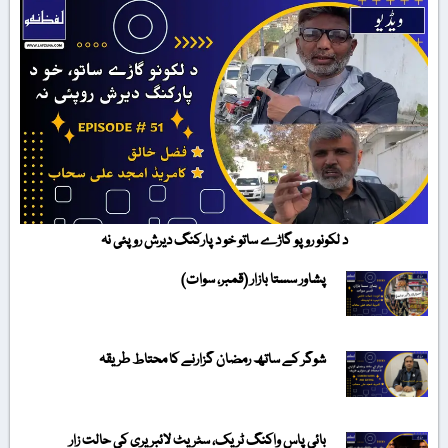
د لکونو روپو گاڑے ساتو خو د پارکنگ دیرش روپئی نہ
پشاور سستا بازار (قمبر، سوات)
شوگر کے ساتھ رمضان گزارنے کا محتاط طریقہ
بائی پاس واکنگ ٹریک، سٹریٹ لائبریری کی حالت زار