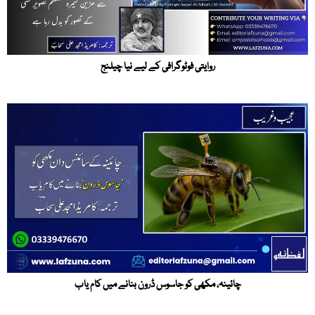
روایتی فوٹوگرافی کے لیے نیا چیلنج
چائینہ، مکھی کو جاسوس ڈرون بنانے میں کام یاب