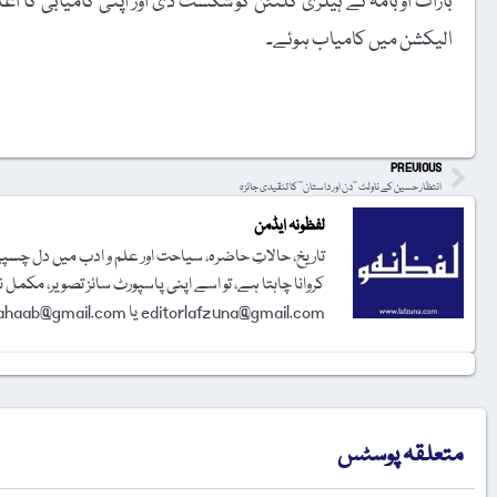
الیکشن میں کامیاب ہوئے۔
t
PREVIOUS
انتظار حسین کے ناولٹ ’’دن اور داستان‘‘ کا تنقیدی جائزہ
لفظونہ ایڈمن
تاریخ، حالاتِ حاضرہ، سیاحت اور علم و ادب میں دل چسپی 
کروانا چاہتا ہے، تو اسے اپنی پاسپورٹ سائز تصویر، مکمل 
editorlafzuna@gmail.com یا amjadalisahaab@gmail.com پر اِی میل کر دیجیے۔ تحریر شائع کرنے کا فیصلہ ایڈیٹوریل بورڈ کرے گا۔
متعلقہ پوسٹس