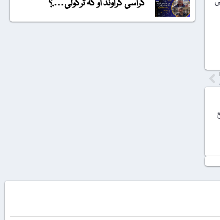
 2008ء کو صدرارتی
گراسی گراونڈ او کہ ترکولی….؟
ع