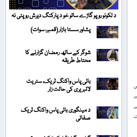
د لکونو روپو گاڑے ساتو خو د پارکنگ دیرش روپئی نہ
پشاور سستا بازار (قمبر، سوات)
شوگر کے ساتھ رمضان گزارنے کا
محتاط طریقہ
بائی پاس واکنگ ٹریک، سٹریٹ
ی
لائبریری کی حالت زار
ے
ے
د مینگوری بائی پاس واکنگ ٹریک
ریکی سینیٹ
صفائی