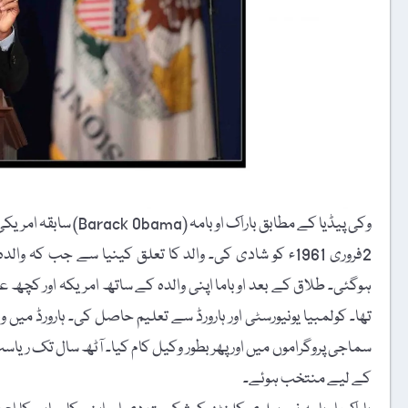
وکی پیڈیا کے مطابق باراک اوبامہ (Barack Obama) سابقہ امریکی صدر 4 اگست 1961ء کو ریاست ہوائی میں پیدا ہوئے۔
2فروری 1961ء کو شادی کی۔ والد کا تعلق کینیا سے جب ک
ہوگئی۔ طلاق کے بعد اوباما اپنی والدہ کے ساتھ امریکہ اور کچھ 
تھا۔ کولمبیا یونیورسٹی اور ہارورڈ سے تعلیم حاصل کی۔ ہارورڈ میں
کے لیے منتخب ہوئے۔