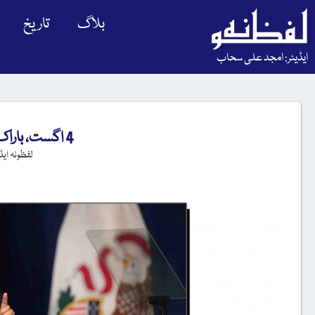
بلاگ
تاریخ
ایڈیٹر: امجد علی سحاب
4 اگست، باراک اوبامہ کا یومِ پیدائش
لفظونہ ای