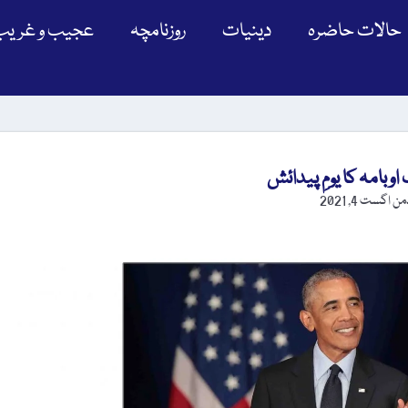
حالات حاضرہ
دینیات
روزنامچہ
عجیب و غریب
ڈمن
اگست 4, 2021