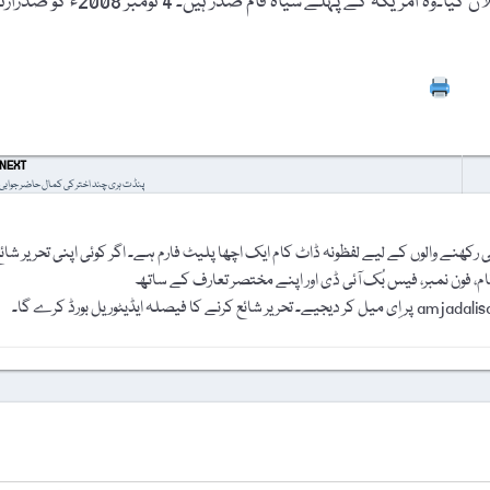
باراک اوبامہ نے ہیلری کلنٹن کو شکست دی اور اپنی کامیابی کا اعلان کیا۔وہ امریکہ کے پہلے سیاہ فام صدر ہیں۔ 4 نومبر
Prin
NEXT
پنڈت ہری چند اختر کی کمال حاضر جوابی
رکھنے والوں کے لیے لفظونہ ڈاٹ کام ایک اچھا پلیٹ فارم ہے۔ اگر کوئی اپنی تحریر شائ
نام، فون نمبر، فیس بُک آئی ڈی اور اپنے مختصر تعارف کے ساتھ