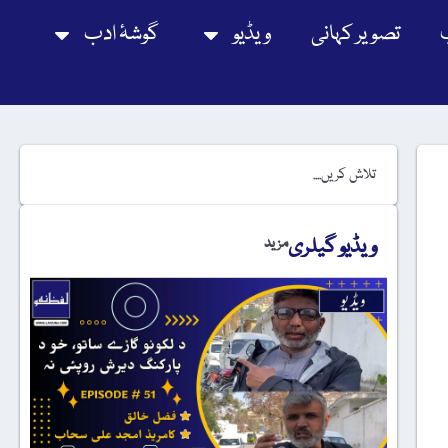
تصویر کہانی
ویڈیو
گوشۂ ادب
ویڈیو گیلری
مزید