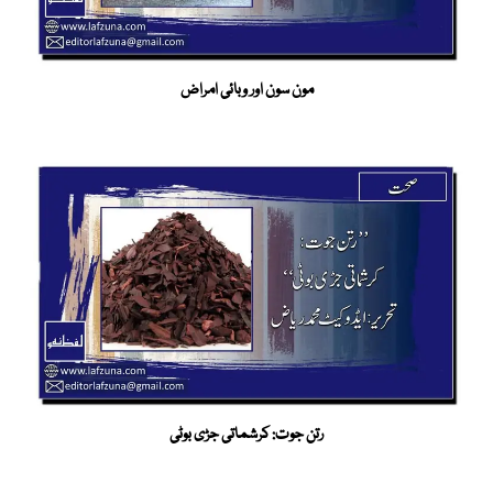
مون سون اور وبائی امراض
رتن جوت: کرشماتی جڑی بوٹی