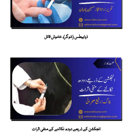
ذیابیطس (شوگر)، خاموش قاتل
انجکشن کے ذریعے دودھ نکالنے کے منفی اثرات