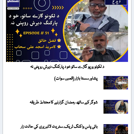
د لکونو روپو گاڑے ساتو خو د پارکنگ دیرش روپئی نہ
پشاور سستا بازار (قمبر، سوات)
شوگر کے ساتھ رمضان گزارنے کا محتاط طریقہ
بائی پاس واکنگ ٹریک، سٹریٹ لائبریری کی حالت زار