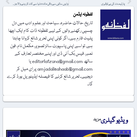
پارلیمنٹ کی بے توقیری
ہزاروں سالوں سے باقی ماندہ دنیا سے کٹ کر رہنے والا جزیرہ
لفظونہ ایڈمن
تاریخ، حالاتِ حاضرہ، سیاحت اور علم و ادب میں دل
چسپی رکھنے والوں کے لیے لفظونہ ڈاٹ کام ایک اچھا
پلیٹ فارم ہے۔ اگر کوئی اپنی تحریر شائع کروانا چاہتا
ہے، تو اسے اپنی پاسپورٹ سائز تصویر، مکمل نام، فون
نمبر، فیس بُک آئی ڈی اور اپنے مختصر تعارف کے
ساتھ editorlafzuna@gmail.com یا
amjadalisahaab@gmail.com پر اِی میل کر
دیجیے۔ تحریر شائع کرنے کا فیصلہ ایڈیٹوریل بورڈ کرے
گا۔
ویڈیو گیلری
مزید