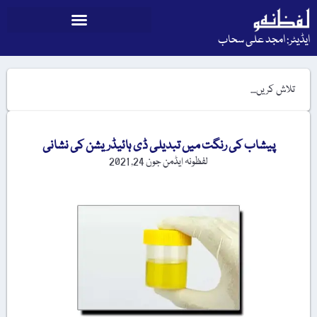
ایڈیٹر: امجد علی سحاب
پیشاب کی رنگت میں تبدیلی ڈی ہائیڈریشن کی نشانی
لفظونہ ایڈمن
جون 24, 2021