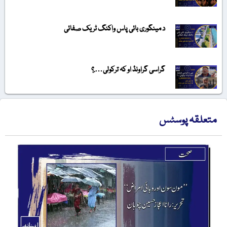
د مینگوری بائی پاس واکنگ ٹریک صفائی
گراسی گراونڈ او کہ ترکولی….؟
متعلقہ پوسٹس