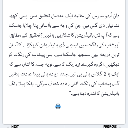
ڈان اُردو سروس کی حالیہ ایک مفصل تحقیق میں ایسی کچھ
نشانیاں دی گئی ہیں، جن کی وجہ سے باآسانی پتا چلایا جاسکتا
ہے کہ آپ ڈی ہائیڈریشن کا شکار ہیں یا نہیں؟ تحقیق کے مطابق:
’’پیشاب کی رنگت میں تبدیلی ڈی ہائیڈریشن کو پکڑنے کا آسان
ترین ذریعہ بھی سمجھا جاسکتا ہے۔ بس پیشاب کی رنگت کو
دیکھیں، اگر وہ گہرے زرد رنگ کا ہے، تو یہ جسم کا اشارہ ہے کہ
ایک یا 2 گلاس پانی پی لیں۔جتنا زیادہ پانی پینا عادت بنائیں
گے، پیشاب کی رنگت اتنی زیادہ شفاف ہوگی۔ ہلکا پیلا رنگ
ہائیڈریشن کا اشارہ دیتا ہے۔‘‘
Print
NEXT
PREVIOUS