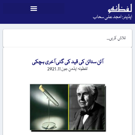
ایڈیٹر: امجد علی سحاب
آئن سٹائن کی قید کی گئی آخری ہچکی
لفظونہ ایڈمن
جون 11, 2021