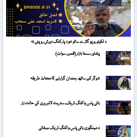
د لکونو روپو گاڑے ساتو خو د پارکنگ دیرش روپئی نہ
پشاور سستا بازار (قمبر، سوات)
شوگر کے ساتھ رمضان گزارنے کا محتاط طریقہ
بائی پاس واکنگ ٹریک، سٹریٹ لائبریری کی حالت زار
د مینگوری بائی پاس واکنگ ٹریک صفائی