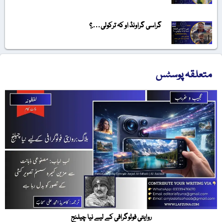
گراسی گراونڈ او کہ ترکولی….؟
متعلقہ پوسٹس
روایتی فوٹوگرافی کے لیے نیا چیلنج