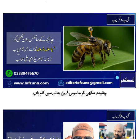
چائینہ، مکھی کو جاسوس ڈرون بنانے میں کام یاب