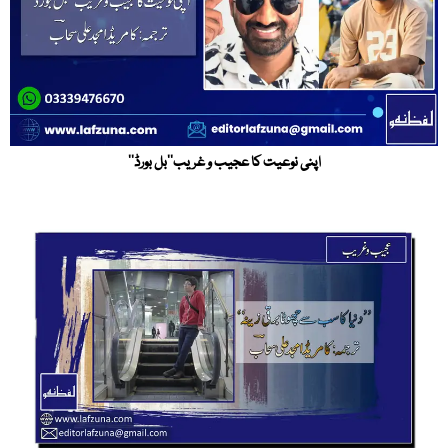
اپنی نوعیت کا عجیب و غریب’’بل بورڈ‘‘