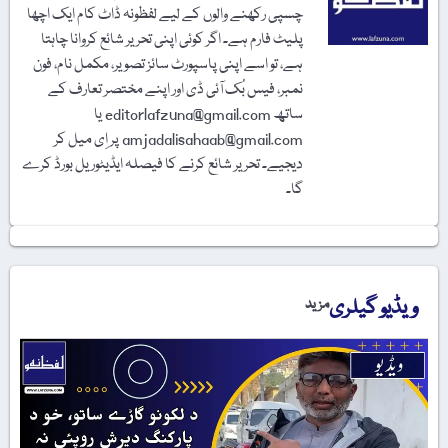
چسپی رکھنے والوں کے لیے لفظونہ ڈاٹ کام ایک اچھا
پلیٹ فارم ہے۔ اگر کوئی اپنی تحریر شائع کروانا چاہتا
ہے، تو اسے اپنی پاسپورٹ سائز تصویر، مکمل نام، فون
نمبر، فیس بُک آئی ڈی اور اپنے مختصر تعارف کے
ساتھ editorlafzuna@gmail.com یا
amjadalisahaab@gmail.com پر اِی میل کر
دیجیے۔ تحریر شائع کرنے کا فیصلہ ایڈیٹوریل بورڈ کرے
گا۔
ویڈیو گیلری
مزید