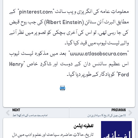
معلوماتِ عامہ کی انگریزی ویب سائٹ "pinterest.com” کے
مطابق البرٹ آئن سٹائن (Albert Einstein) کی جب روح قبض
کی جا رہی تھی، تو اس کی آخری ہچکی کو تصویر میں نظر آنے
والے ٹیسٹ ٹیوب میں قید کیا گیا۔
"www.atlasobscura.com” بعد میں مذکورہ ٹیسٹ ٹیوب
اس عظیم سائنس دان کے دوست اور شاگردِ خاص "Henry
Ford” کو یادگار کے طور پر دیا گیا۔
Print
NEXT
PREVIOUS
11 جون، چین کی تاریخ کا سیاہ ترین دن
امام مسجد صاحب کے نام کھلا خط
لفظونہ ایڈمن
تاریخ، حالاتِ حاضرہ، سیاحت اور علم و ادب میں دل