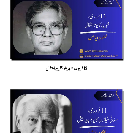
13 فروری، شہریار کا یومِ انتقال