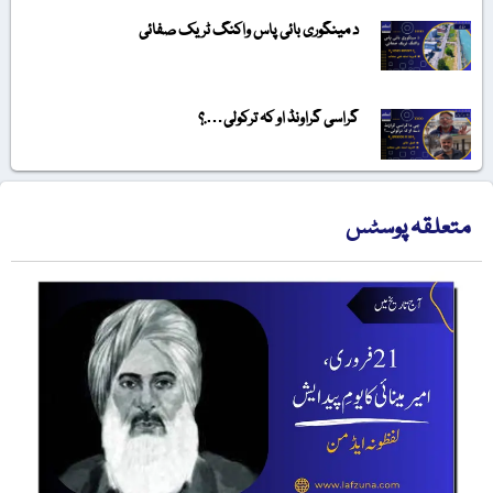
د مینگوری بائی پاس واکنگ ٹریک صفائی
گراسی گراونڈ او کہ ترکولی….؟
متعلقہ پوسٹس