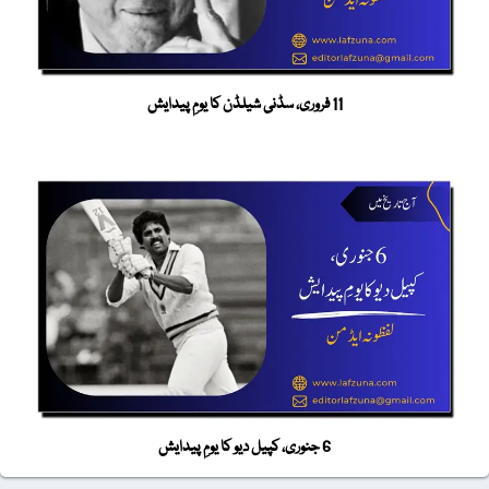
11 فروری، سڈنی شیلڈن کا یومِ پیدایش
6 جنوری، کپیل دیو کا یومِ پیدایش