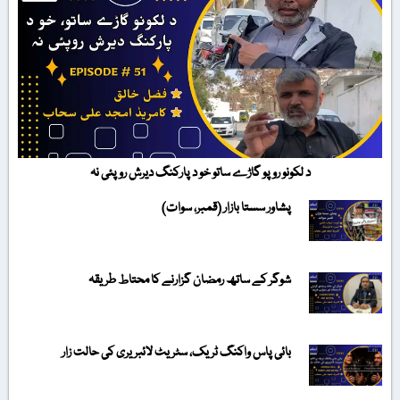
د لکونو روپو گاڑے ساتو خو د پارکنگ دیرش روپئی نہ
پشاور سستا بازار (قمبر، سوات)
شوگر کے ساتھ رمضان گزارنے کا محتاط طریقہ
بائی پاس واکنگ ٹریک، سٹریٹ لائبریری کی حالت زار