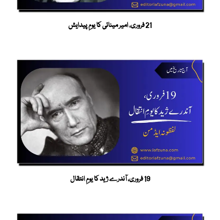
21 فروری، امیر مینائی کا یومِ پیدایش
19 فروری، آندرے ژید کا یومِ انتقال