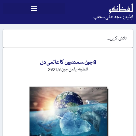
ایڈیٹر: امجد علی سحاب
8 جون، سمندروں کا عالمی دن
لفظونہ ایڈمن
جون 8, 2021