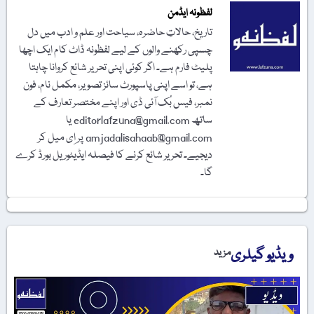
لفظونہ ایڈمن
تاریخ، حالاتِ حاضرہ، سیاحت اور علم و ادب میں دل
چسپی رکھنے والوں کے لیے لفظونہ ڈاٹ کام ایک اچھا
پلیٹ فارم ہے۔ اگر کوئی اپنی تحریر شائع کروانا چاہتا
ہے، تو اسے اپنی پاسپورٹ سائز تصویر، مکمل نام، فون
نمبر، فیس بُک آئی ڈی اور اپنے مختصر تعارف کے
ساتھ editorlafzuna@gmail.com یا
amjadalisahaab@gmail.com پر اِی میل کر
دیجیے۔ تحریر شائع کرنے کا فیصلہ ایڈیٹوریل بورڈ کرے
گا۔
ویڈیو گیلری
مزید