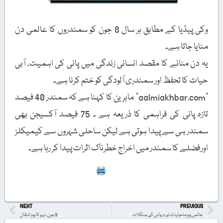
وکی پیڈیا کے مطابق ہر سال 8 جون کو سمندروں کا عالمی دن
منایا جاتا ہے۔
یہ دن منانے کا مقصد انسانی زندگی میں پانی کی اہمیت، آبی
حیات کا تحفظ اور سمندری آلودگی کو ختم کرنا ہے۔
"aalmiakhbar.com” ماہرین کا کہنا ہے کہ سمندر 40 فیصد
تازہ پانی کی فراہمی کا ذریعہ ہے ۔ 75 فیصد آکسیجن بھی
سمندر ہی سے پیدا ہوتی ہے لیکن ساحلی شہروں سے کیمیکلز
اورفضلے کا سمندر میں اخراج خطرناک اثرات پیدا کر رہا ہے۔
Print
NEXT
PREVIOUS
عالمی یومِ ماحولیات اور درولئی کے جنگلات
9 جون، نیرو کا یومِ انتقال