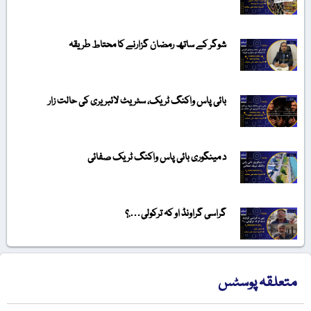
شوگر کے ساتھ رمضان گزارنے کا محتاط طریقہ
بائی پاس واکنگ ٹریک، سٹریٹ لائبریری کی حالت زار
د مینگوری بائی پاس واکنگ ٹریک صفائی
گراسی گراونڈ او کہ ترکولی….؟
متعلقہ پوسٹس