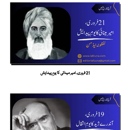
21 فروری، امیر مینائی کا یومِ پیدایش