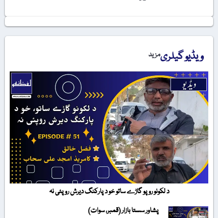
ویڈیو گیلری
مزید
د لکونو روپو گاڑے ساتو خو د پارکنگ دیرش روپئی نہ
پشاور سستا بازار (قمبر، سوات)