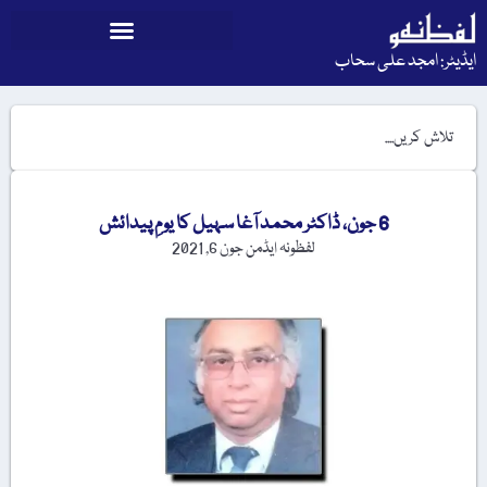
ایڈیٹر: امجد علی سحاب
6 جون، ڈاکٹر محمد آغا سہیل کا یومِ پیدائش
لفظونہ ایڈمن
جون 6, 2021