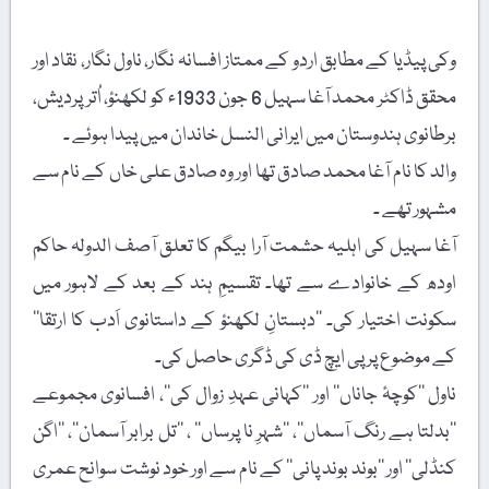
وکی پیڈیا کے مطابق اردو کے ممتاز افسانہ نگار، ناول نگار، نقاد اور
محقق ڈاکٹر محمد آغا سہیل 6 جون 1933ء کو لکھنؤ، اُترپردیش،
برطانوی ہندوستان میں ایرانی النسل خاندان میں پیدا ہوئے ۔
والد کا نام آغا محمد صادق تھا اور وہ صادق علی خاں کے نام سے
مشہور تھے ۔
آغا سہیل کی اہلیہ حشمت آرا بیگم کا تعلق آصف الدولہ حاکم
اودھ کے خانوادے سے تھا۔ تقسیمِ ہند کے بعد کے لاہور میں
سکونت اختیار کی۔ ’’دبستانِ لکھنؤ کے داستانوی اَدب کا ارتقا‘‘
کے موضوع پر پی ایچ ڈی کی ڈگری حاصل کی۔
ناول ’’کوچۂ جاناں‘‘ اور ’’کہانی عہدِ زوال کی‘‘، افسانوی مجموعے
’’بدلتا ہے رنگ آسماں‘‘، ’’شہرِ نا پرساں‘‘ ، ’’تل برابر آسمان‘‘، ’’اگن
کنڈلی‘‘ اور ’’بوند بوند پانی‘‘ کے نام سے اور خود نوشت سوانح عمری