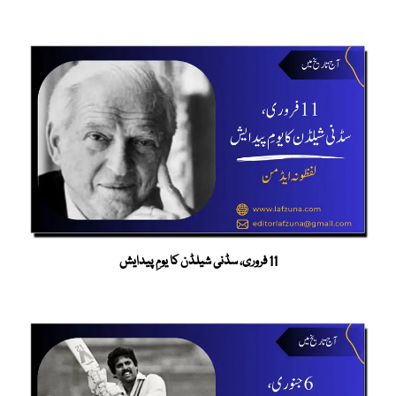
11 فروری، سڈنی شیلڈن کا یومِ پیدایش