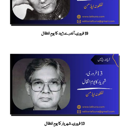
19 فروری، آندرے ژید کا یومِ انتقال
13 فروری، شہریار کا یومِ انتقال