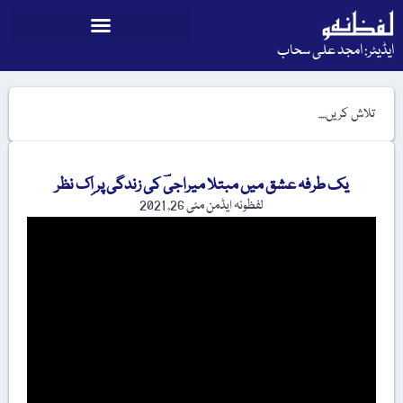
ایڈیٹر: امجد علی سحاب
یک طرفہ عشق میں مبتلا میراجیؔ کی زندگی پر اِک نظر
لفظونہ ایڈمن
مئی 26, 2021