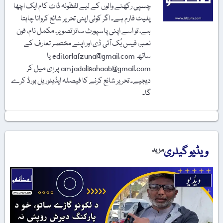
چسپی رکھنے والوں کے لیے لفظونہ ڈاٹ کام ایک اچھا
پلیٹ فارم ہے۔ اگر کوئی اپنی تحریر شائع کروانا چاہتا
ہے، تو اسے اپنی پاسپورٹ سائز تصویر، مکمل نام، فون
نمبر، فیس بُک آئی ڈی اور اپنے مختصر تعارف کے
ساتھ editorlafzuna@gmail.com یا
amjadalisahaab@gmail.com پر اِی میل کر
دیجیے۔ تحریر شائع کرنے کا فیصلہ ایڈیٹوریل بورڈ کرے
گا۔
ویڈیو گیلری
مزید