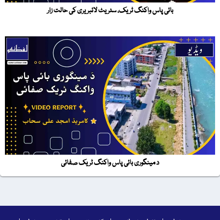
بائی پاس واکنگ ٹریک، سٹریٹ لائبریری کی حالت زار
د مینگوری بائی پاس واکنگ ٹریک صفائی