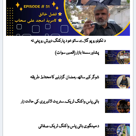
د لکونو روپو گاڑے ساتو خو د پارکنگ دیرش روپئی نہ
پشاور سستا بازار (قمبر، سوات)
شوگر کے ساتھ رمضان گزارنے کا محتاط طریقہ
بائی پاس واکنگ ٹریک، سٹریٹ لائبریری کی حالت زار
د مینگوری بائی پاس واکنگ ٹریک صفائی