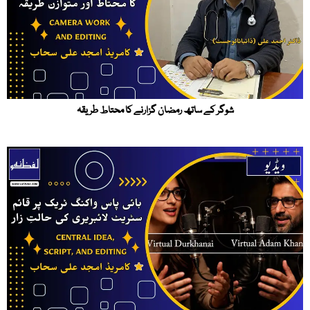
شوگر کے ساتھ رمضان گزارنے کا محتاط طریقہ