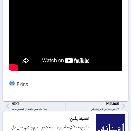
Print
NEXT
PREVIOUS
25 مئی، میراجیؔ کا یومِ پیدائش
ہمارے قومی بیانیے اور عمومی رویے
لفظونہ ایڈمن
تاریخ، حالاتِ حاضرہ، سیاحت اور علم و ادب میں دل