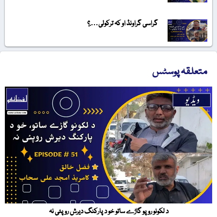
گراسی گراونڈ او کہ ترکولی….؟
متعلقہ پوسٹس
د لکونو روپو گاڑے ساتو خو د پارکنگ دیرش روپئی نہ