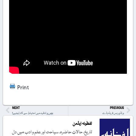
Print
NEXT
PREVIOUS
ورلڈ پریس فریڈم ڈے
بچوں پر تنقید میں احتیاط سے کام لیجیے!
لفظونہ ایڈمن
تاریخ، حالاتِ حاضرہ، سیاحت اور علم و ادب میں دل