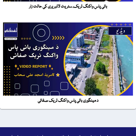
بائی پاس واکنگ ٹریک، سٹریٹ لائبریری کی حالت زار
د مینگوری بائی پاس واکنگ ٹریک صفائی