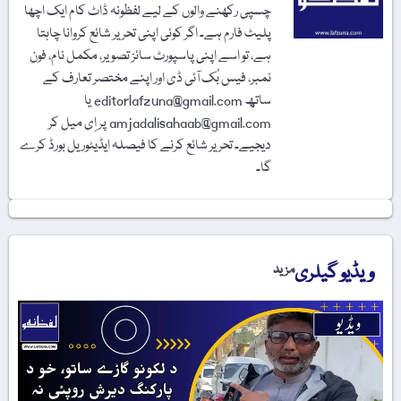
چسپی رکھنے والوں کے لیے لفظونہ ڈاٹ کام ایک اچھا
پلیٹ فارم ہے۔ اگر کوئی اپنی تحریر شائع کروانا چاہتا
ہے، تو اسے اپنی پاسپورٹ سائز تصویر، مکمل نام، فون
نمبر، فیس بُک آئی ڈی اور اپنے مختصر تعارف کے
ساتھ editorlafzuna@gmail.com یا
amjadalisahaab@gmail.com پر اِی میل کر
دیجیے۔ تحریر شائع کرنے کا فیصلہ ایڈیٹوریل بورڈ کرے
گا۔
ویڈیو گیلری
مزید