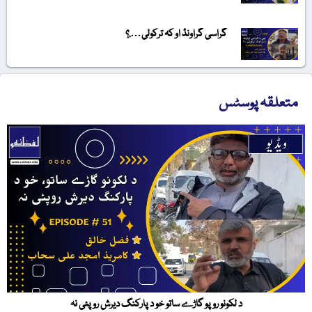
گراسی گراونڈ او کہ ترکولی….؟
متعلقہ پوسٹس
د لکونو روپو گاڑے ساتو خو د پارکنگ دیرش روپئی نہ