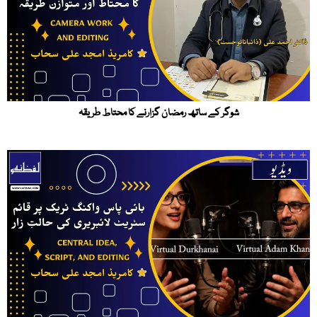
شوگر کے ساتھ رمضان گزارنے کا محتاط طریقہ