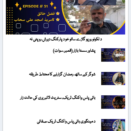
د لکونو روپو گاڑے ساتو خو د پارکنگ دیرش روپئی نہ
پشاور سستا بازار (قمبر، سوات)
شوگر کے ساتھ رمضان گزارنے کا محتاط طریقہ
بائی پاس واکنگ ٹریک، سٹریٹ لائبریری کی حالت زار
د مینگوری بائی پاس واکنگ ٹریک صفائی