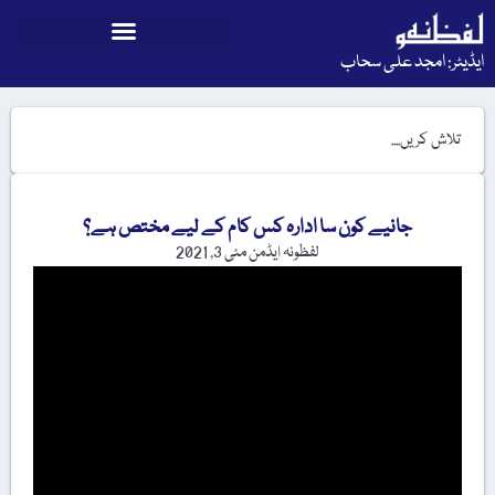
ایڈیٹر: امجد علی سحاب
جانیے کون سا ادارہ کس کام کے لیے مختص ہے؟
لفظونہ ایڈمن
مئی 3, 2021