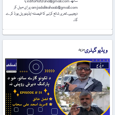
ساتھ editorlafzuna@gmail.com یا
amjadalisahaab@gmail.com پر اِی میل کر
دیجیے۔ تحریر شائع کرنے کا فیصلہ ایڈیٹوریل بورڈ کرے
گا۔
ویڈیو گیلری
مزید