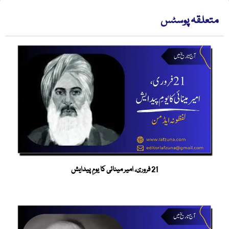
متعلقہ پوسٹس
21 فروری، امیر مینائی کا یومِ پیدایش