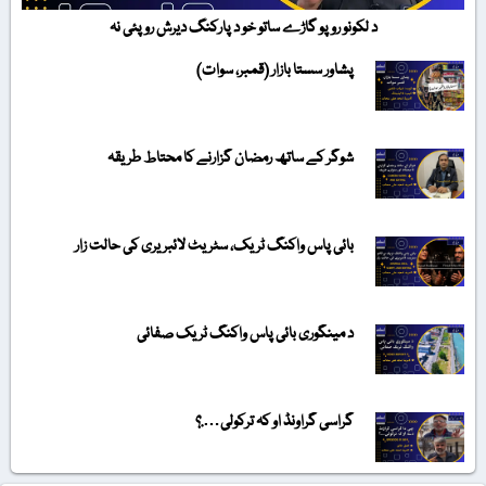
د لکونو روپو گاڑے ساتو خو د پارکنگ دیرش روپئی نہ
پشاور سستا بازار (قمبر، سوات)
شوگر کے ساتھ رمضان گزارنے کا محتاط طریقہ
بائی پاس واکنگ ٹریک، سٹریٹ لائبریری کی حالت زار
د مینگوری بائی پاس واکنگ ٹریک صفائی
گراسی گراونڈ او کہ ترکولی….؟