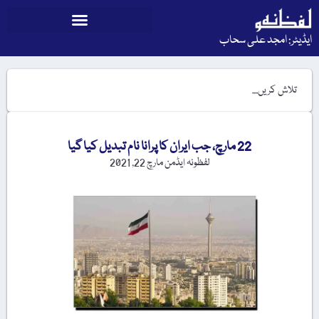
ایڈیٹر: امجد علی سحاب
22 مارچ، جب ایران کا پرانا نام تبدیل کیا گیا
لفظونہ ایڈمن
مارچ 22, 2021