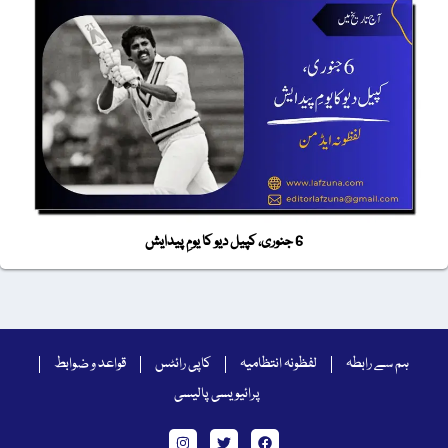
6 جنوری، کپیل دیو کا یومِ پیدایش
ہم سے رابطہ
لفظونہ انتظامیہ
کاپی رائٹس
قواعد و ضوابط
پرائیویسی پالیسی