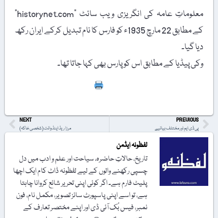
معلوماتِ عامہ کی انگریزی ویب سائٹ "historynet.com”
کے مطابق 22 مارچ 1935ء کو فارس کا نام تبدیل کرکے ایران رکھ
دیا گیا۔
وکی پیڈیا کے مطابق اس کو پارس بھی کہا جاتا تھا۔
Print
NEXT
PREVIOUS
پی ڈی ایم اور مختلف بیانیے
مرزا ریڈ اینڈ وائٹ (شخصی خاکہ)
لفظونہ ایڈمن
تاریخ، حالاتِ حاضرہ، سیاحت اور علم و ادب میں دل
چسپی رکھنے والوں کے لیے لفظونہ ڈاٹ کام ایک اچھا
پلیٹ فارم ہے۔ اگر کوئی اپنی تحریر شائع کروانا چاہتا
ہے، تو اسے اپنی پاسپورٹ سائز تصویر، مکمل نام، فون
نمبر، فیس بُک آئی ڈی اور اپنے مختصر تعارف کے