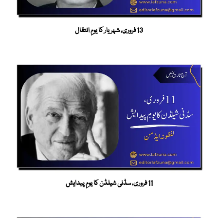
13 فروری، شہریار کا یومِ انتقال
11 فروری، سڈنی شیلڈن کا یومِ پیدایش