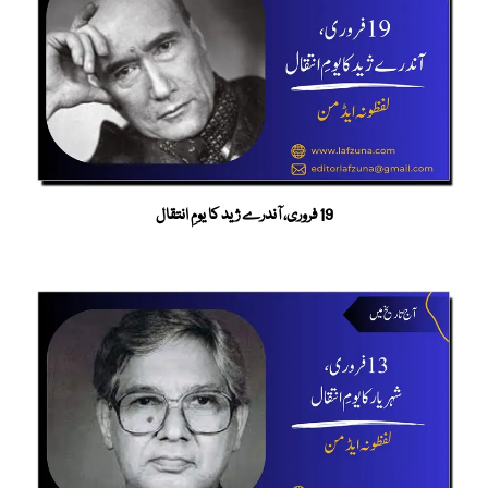
19 فروری، آندرے ژید کا یومِ انتقال