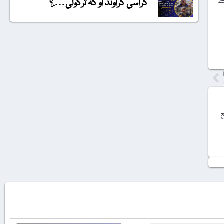
گراسی گراونڈ او کہ ترکولی….؟
ع