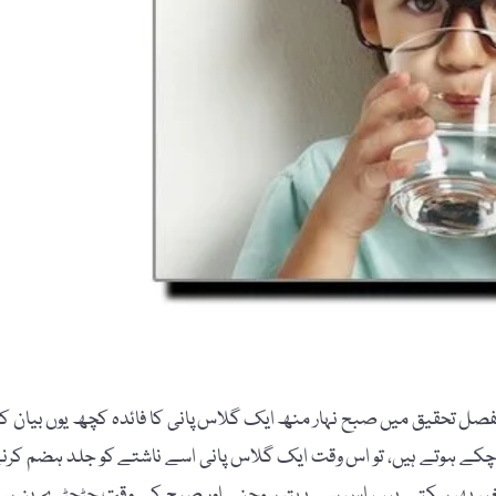
فصل تحقیق میں صبح نہار منھ ایک گلاس پانی کا فائدہ کچھ یوں بیان کی
 چکے ہوتے ہیں، تو اس وقت ایک گلاس پانی اسے ناشتے کو جلد ہضم کرن
یر بھر سکتے ہیں، اس سے بہتر سوچنے اور صبح کے وقت چڑچڑے پن س