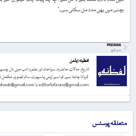
بچنے میں بھی مدد مل سکتی ہے۔”
t
PREVIOUS
مار بر گنج
لفظونہ ایڈمن
تاریخ، حالاتِ حاضرہ، سیاحت اور علم و ادب میں دل چسپی 
کروانا چاہتا ہے، تو اسے اپنی پاسپورٹ سائز تصویر، مکمل 
editorlafzuna@gmail.com یا amjadalisahaab@gmail.com پر اِی میل کر دیجیے۔ تحریر شائع کرنے کا فیصلہ ایڈیٹوریل بورڈ کرے گا۔
متعلقہ پوسٹس