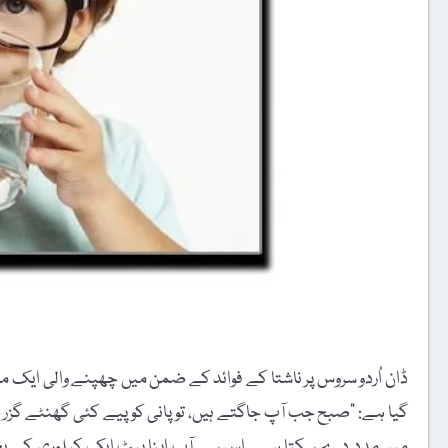
ڈان اُردو سروس پر ناشتا کے فوائد کے ضمن میں چھپنے والی ایک م
گیا ہے: "صبح جب آپ جاگتے ہیں، تو پانی کو پیے کئی گھنٹے گزر
میں مدد دے سکتا ہے ۔ اس سے آپ اپنا پیٹ ایک کیلوری کے بغ