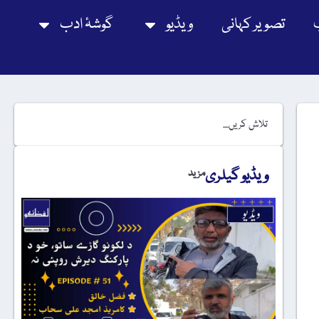
تصویر کہانی
ویڈیو
گوشۂ ادب
ویڈیو گیلری
مزید