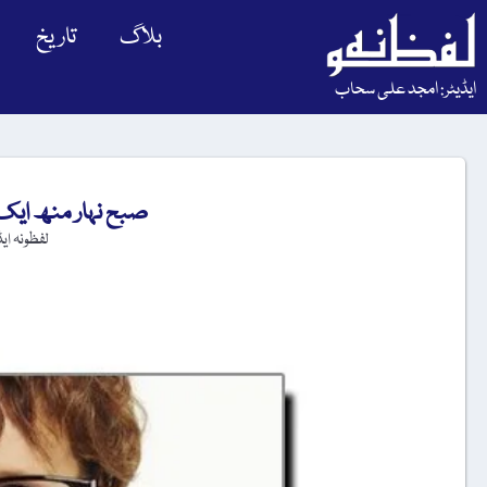
بلاگ
تاریخ
ایڈیٹر: امجد علی سحاب
صبح نہار منھ ایک 
لفظونہ ای