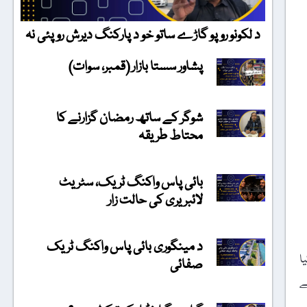
د لکونو روپو گاڑے ساتو خو د پارکنگ دیرش روپئی نہ
پشاور سستا بازار (قمبر، سوات)
شوگر کے ساتھ رمضان گزارنے کا
محتاط طریقہ
بائی پاس واکنگ ٹریک، سٹریٹ
لائبریری کی حالت زار
د مینگوری بائی پاس واکنگ ٹریک
ا
صفائی
ے
ے