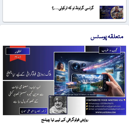
گراسی گراونڈ او کہ ترکولی….؟
متعلقہ پوسٹس
روایتی فوٹوگرافی کے لیے نیا چیلنج