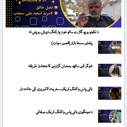
د لکونو روپو گاڑے ساتو خو د پارکنگ دیرش روپئی نہ
پشاور سستا بازار (قمبر، سوات)
شوگر کے ساتھ رمضان گزارنے کا محتاط طریقہ
بائی پاس واکنگ ٹریک، سٹریٹ لائبریری کی حالت زار
د مینگوری بائی پاس واکنگ ٹریک صفائی