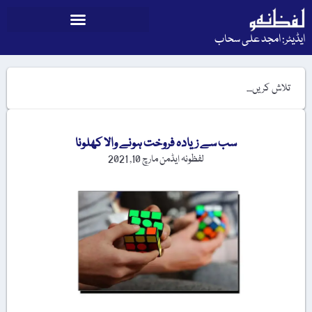
ایڈیٹر: امجد علی سحاب
سب سے زیادہ فروخت ہونے والا کھلونا
لفظونہ ایڈمن
مارچ 10, 2021