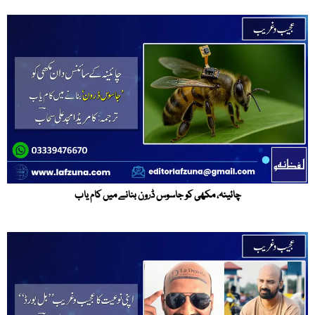
چائینہ، مکھی کو جاسوس ڈرون بنانے میں کام یاب