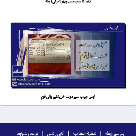
دنیا کا سب سے چھوٹا برقی زینہ
اپنی جیب سے موت خریدنے والی قوم
ہم سے رابطہ
لفظونہ انتظامیہ
کاپی رائٹس
قواعد و ضوابط