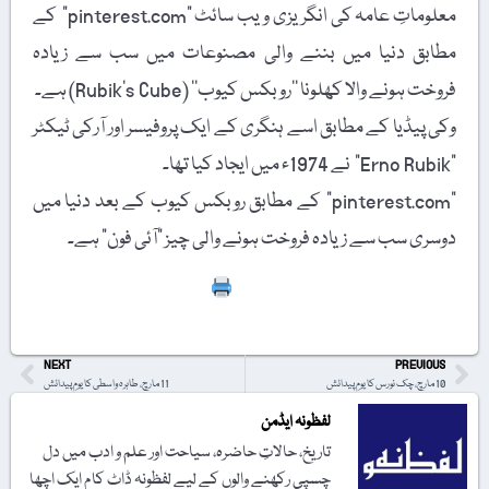
معلوماتِ عامہ کی انگریزی ویب سائٹ "pinterest.com” کے
مطابق دنیا میں بننے والی مصنوعات میں سب سے زیادہ
فروخت ہونے والا کھلونا ’’روبکس کیوب‘‘ (Rubik’s Cube) ہے۔
وکی پیڈیا کے مطابق اسے ہنگری کے ایک پروفیسر اور آرکی ٹیکٹر
"Erno Rubik” نے 1974ء میں ایجاد کیا تھا۔
"pinterest.com” کے مطابق روبکس کیوب کے بعد دنیا میں
دوسری سب سے زیادہ فروخت ہونے والی چیز "آئی فون” ہے۔
Print
NEXT
PREVIOUS
10 مارچ، چک نورس کا یومِ پیدائش
11 مارچ، طاہرہ واسطی کا یومِ پیدائش
لفظونہ ایڈمن
تاریخ، حالاتِ حاضرہ، سیاحت اور علم و ادب میں دل
چسپی رکھنے والوں کے لیے لفظونہ ڈاٹ کام ایک اچھا