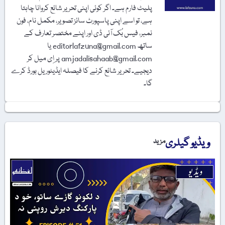
پلیٹ فارم ہے۔ اگر کوئی اپنی تحریر شائع کروانا چاہتا
ہے، تو اسے اپنی پاسپورٹ سائز تصویر، مکمل نام، فون
نمبر، فیس بُک آئی ڈی اور اپنے مختصر تعارف کے
ساتھ editorlafzuna@gmail.com یا
amjadalisahaab@gmail.com پر اِی میل کر
دیجیے۔ تحریر شائع کرنے کا فیصلہ ایڈیٹوریل بورڈ کرے
گا۔
ویڈیو گیلری
مزید