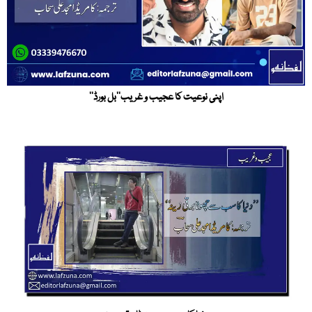
اپنی نوعیت کا عجیب و غریب’’بل بورڈ‘‘