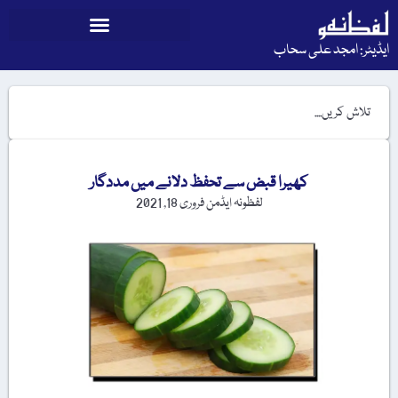
ایڈیٹر: امجد علی سحاب
کھیرا قبض سے تحفظ دلانے میں مددگار
لفظونہ ایڈمن
فروری 18, 2021