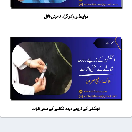
ذیابیطس (شوگر)، خاموش قاتل
انجکشن کے ذریعے دودھ نکالنے کے منفی اثرات