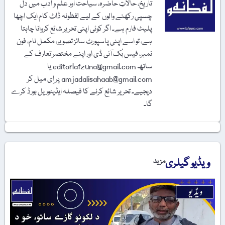
تاریخ، حالاتِ حاضرہ، سیاحت اور علم و ادب میں دل
چسپی رکھنے والوں کے لیے لفظونہ ڈاٹ کام ایک اچھا
پلیٹ فارم ہے۔ اگر کوئی اپنی تحریر شائع کروانا چاہتا
ہے، تو اسے اپنی پاسپورٹ سائز تصویر، مکمل نام، فون
نمبر، فیس بُک آئی ڈی اور اپنے مختصر تعارف کے
ساتھ editorlafzuna@gmail.com یا
amjadalisahaab@gmail.com پر اِی میل کر
دیجیے۔ تحریر شائع کرنے کا فیصلہ ایڈیٹوریل بورڈ کرے
گا۔
ویڈیو گیلری
مزید