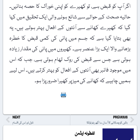
اگر آپ کو قبض ہے، تو کھیرے کو اپنی خوراک کا حصہ بنائیں۔
حالیہ صحت کے حوالے سے شائع ہونے والی ایک تحقیق میں کہا
گیا کہ کھیرے کھانے سے آنتوں کے افعال بہتر ہوتے ہیں۔ یہ
بھی بتایا گیا ہے کہ جسم میں پانی کی کمی قبض کا خطرہ
بڑھانے والا ایک بڑا عنصر ہے۔ کھیروں میں پانی کی مقدار زیادہ
ہوتی ہے جس سے قبض کی روک تھام ہوتی ہے، جب کہ اس
میں موجود فائبر بھی آنتوں کے افعال کو بہتر کرتے ہیں۔ اس لیے
ہمیں چاہیے کہ کھانے کی میز پر کھیرا ضرور پڑا ہو۔
Print
NEXT
PREVIOUS
بالوں کو چمکانے کا آسان سا گھریلو ٹوٹکا
ناول اور اس کی اقسام
لفظونہ ایڈمن