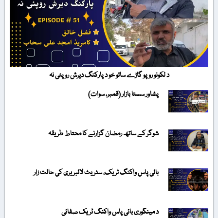
د لکونو روپو گاڑے ساتو خو د پارکنگ دیرش روپئی نہ
پشاور سستا بازار (قمبر، سوات)
شوگر کے ساتھ رمضان گزارنے کا محتاط طریقہ
بائی پاس واکنگ ٹریک، سٹریٹ لائبریری کی حالت زار
د مینگوری بائی پاس واکنگ ٹریک صفائی