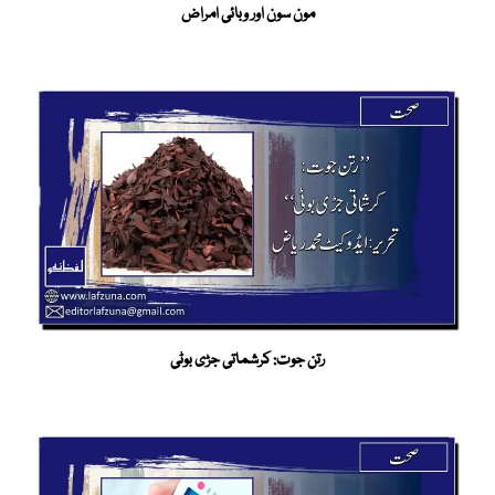
مون سون اور وبائی امراض
رتن جوت: کرشماتی جڑی بوٹی