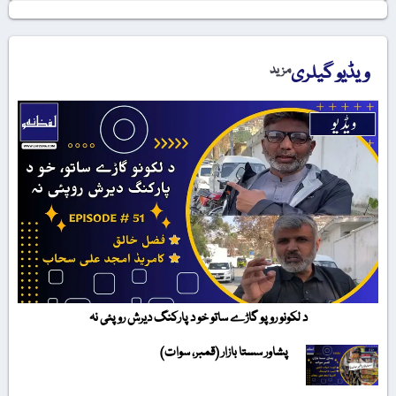
ویڈیو گیلری
مزید
د لکونو روپو گاڑے ساتو خو د پارکنگ دیرش روپئی نہ
پشاور سستا بازار (قمبر، سوات)