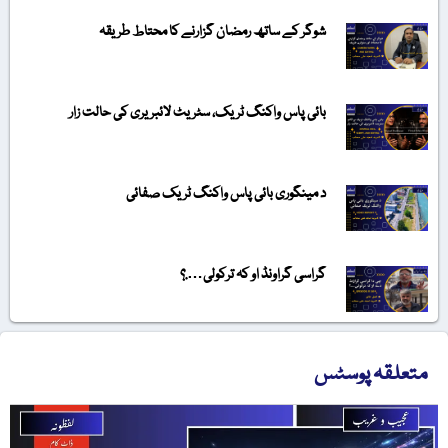
شوگر کے ساتھ رمضان گزارنے کا محتاط طریقہ
بائی پاس واکنگ ٹریک، سٹریٹ لائبریری کی حالت زار
د مینگوری بائی پاس واکنگ ٹریک صفائی
گراسی گراونڈ او کہ ترکولی….؟
متعلقہ پوسٹس