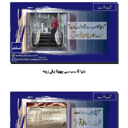
دنیا کا سب سے چھوٹا برقی زینہ