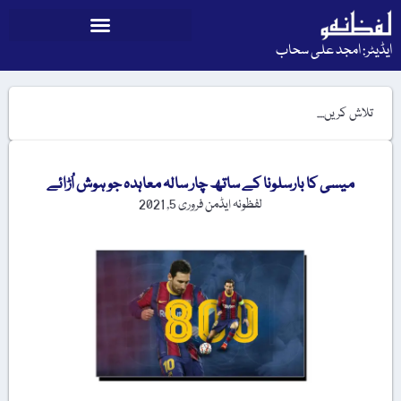
ایڈیٹر: امجد علی سحاب
میسی کا بارسلونا کے ساتھ چار سالہ معاہدہ جو ہوش اُڑائے
لفظونہ ایڈمن
فروری 5, 2021