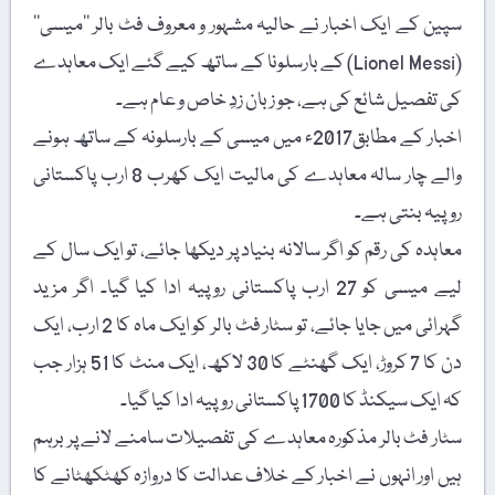
سپین کے ایک اخبار نے حالیہ مشہور و معروف فٹ بالر ’’میسی‘‘
(Lionel Messi) کے بارسلونا کے ساتھ کیے گئے ایک معاہدے
کی تفصیل شائع کی ہے، جو زبان زدِ خاص و عام ہے۔
اخبار کے مطابق2017ء میں میسی کے بارسلونہ کے ساتھ ہونے
والے چار سالہ معاہدے کی مالیت ایک کھرب 8 ارب پاکستانی
روپیہ بنتی ہے۔
معاہدہ کی رقم کو اگر سالانہ بنیاد پر دیکھا جائے، تو ایک سال کے
لیے میسی کو 27 ارب پاکستانی روپیہ ادا کیا گیا۔ اگر مزید
گہرائی میں جایا جائے، تو سٹار فٹ بالر کو ایک ماہ کا 2 ارب، ایک
دن کا 7 کروڑ، ایک گھنٹے کا 30 لاکھ، ایک منٹ کا 51 ہزار جب
کہ ایک سیکنڈ کا 1700 پاکستانی روپیہ ادا کیا گیا۔
سٹار فٹ بالر مذکورہ معاہدے کی تفصیلات سامنے لانے پر برہم
ہیں اور انہوں نے اخبار کے خلاف عدالت کا دروازہ کھٹکھٹانے کا