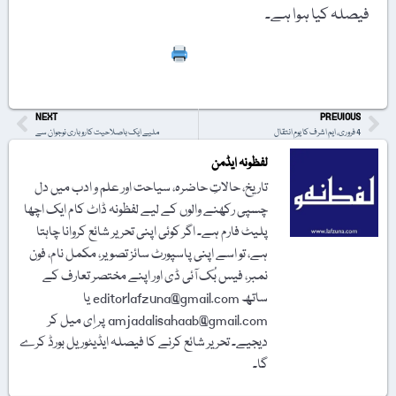
فیصلہ کیا ہوا ہے۔
Print
NEXT
PREVIOUS
4 فروری، ایم اشرف کا یومِ انتقال
ملیے ایک باصلاحیت کاروباری نوجوان سے
لفظونہ ایڈمن
تاریخ، حالاتِ حاضرہ، سیاحت اور علم و ادب میں دل
چسپی رکھنے والوں کے لیے لفظونہ ڈاٹ کام ایک اچھا
پلیٹ فارم ہے۔ اگر کوئی اپنی تحریر شائع کروانا چاہتا
ہے، تو اسے اپنی پاسپورٹ سائز تصویر، مکمل نام، فون
نمبر، فیس بُک آئی ڈی اور اپنے مختصر تعارف کے
ساتھ editorlafzuna@gmail.com یا
amjadalisahaab@gmail.com پر اِی میل کر
دیجیے۔ تحریر شائع کرنے کا فیصلہ ایڈیٹوریل بورڈ کرے
گا۔