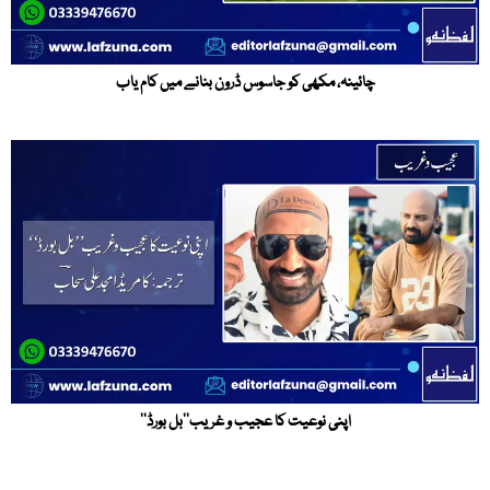
چائینہ، مکھی کو جاسوس ڈرون بنانے میں کام یاب
اپنی نوعیت کا عجیب و غریب’’بل بورڈ‘‘