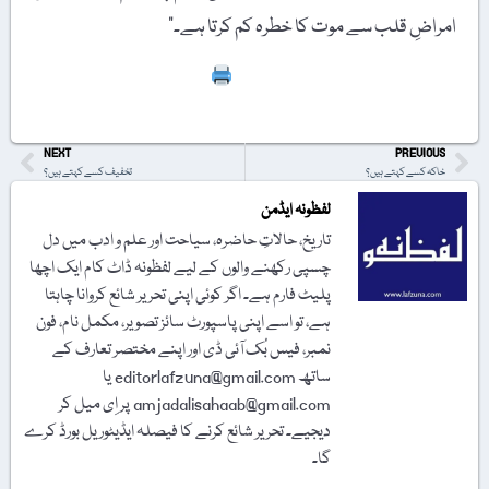
امراضِ قلب سے موت کا خطرہ کم کرتا ہے۔”
Print
NEXT
PREVIOUS
خاکہ کسے کہتے ہیں؟
تخفیف کسے کہتے ہیں؟
لفظونہ ایڈمن
تاریخ، حالاتِ حاضرہ، سیاحت اور علم و ادب میں دل
چسپی رکھنے والوں کے لیے لفظونہ ڈاٹ کام ایک اچھا
پلیٹ فارم ہے۔ اگر کوئی اپنی تحریر شائع کروانا چاہتا
ہے، تو اسے اپنی پاسپورٹ سائز تصویر، مکمل نام، فون
نمبر، فیس بُک آئی ڈی اور اپنے مختصر تعارف کے
ساتھ editorlafzuna@gmail.com یا
amjadalisahaab@gmail.com پر اِی میل کر
دیجیے۔ تحریر شائع کرنے کا فیصلہ ایڈیٹوریل بورڈ کرے
گا۔