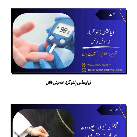
ذیابیطس (شوگر)، خاموش قاتل