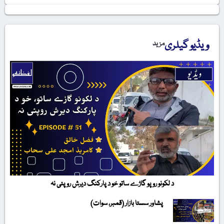
ویڈیو گیلری
مزید
د لکونو روپو گاڑے ساتو خو د پارکنگ دیرش روپئی نہ
پشاور سستا بازار (قمبر، سوات)