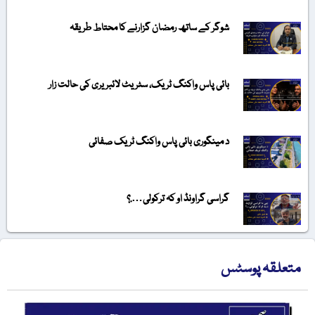
شوگر کے ساتھ رمضان گزارنے کا محتاط طریقہ
بائی پاس واکنگ ٹریک، سٹریٹ لائبریری کی حالت زار
د مینگوری بائی پاس واکنگ ٹریک صفائی
گراسی گراونڈ او کہ ترکولی….؟
متعلقہ پوسٹس