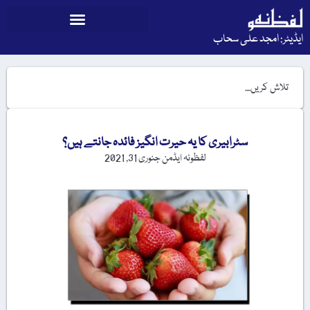
ایڈیٹر: امجد علی سحاب
سٹرابیری کا یہ حیرت انگیز فائدہ جانتے ہیں؟
لفظونہ ایڈمن
جنوری 31, 2021