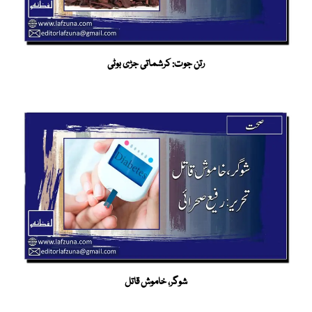
رتن جوت: کرشماتی جڑی بوٹی
شوگر، خاموش قاتل