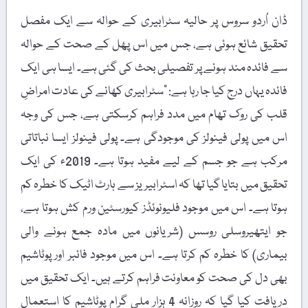
ڈان اُردو سروس پر حالیہ سٹرابیری کے حوالہ سے ایک مفصل
تحقیق شائع ہوئی ہے، جس میں اس پھل کے صحت کے حوالہ
سے فائدہ مند ہونے پر تفصیلی بحث کی گئی ہے۔ ایسا ہی ایک
فائدہ یہاں درج کیا جا رہا ہے: "سٹرابیری کھانے کی عادت امراضِ
قلب کی روک تھام میں مدد فراہم کرسکتی ہے، جس کی وجہ
اس میں پولی فینولز کی موجودگی ہے۔ پولی فینولز ایسا نباتاتی
مرکب ہے جو جسم کے لیے مفید ہوتا ہے۔ 2019ء کی ایک
تحقیق میں بتایا گیا تھا کہ اسٹرابیریز سے ہارٹ اٹیک کا خطرہ کم
ہوتا ہے۔ اس میں موجود فلیونوئڈز کیورسٹین ورم کش ہوتا ہے،
جو ایتھیروسلی روسس (شریانوں میں مادہ جمع ہونے والی
بیماری) کا خطرہ کم کرتا ہے۔ اس میں موجود فائبر اور پوٹاشیم
بھی دل کی صحت کو معاونت فراہم کرتے ہیں۔ ایک تحقیق میں
دریافت کیا گیا کہ روزانہ 4 ہزار ملی گرام پوٹاشیم کا استعمال