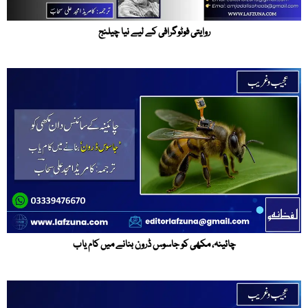
روایتی فوٹوگرافی کے لیے نیا چیلنج
چائینہ، مکھی کو جاسوس ڈرون بنانے میں کام یاب