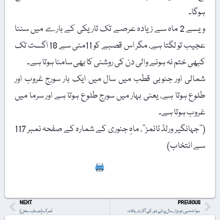
ہوگا۔
ویسے 2 ماہ سے زیادہ عرصے تک تاریکی کے بارے میں سننا
عجیب تو لگتا ہے، مگر اس قصبے کو 11مئی سے 18 اگست تک
کبھی ختم نہ ہونے والی دن کی روشنی کا بھی سامنا ہوتا ہے۔
شمالی اور جنوبی قطب میں سال میں ایک بار سورج غروب اور
طلوع ہوتا ہے، یعنی بہار میں سورج طلوع ہوتا ہے اور سرما میں
غروب ہوتا ہے۔
(’’جہانگیر ورلڈ ٹائمز‘‘، ماہِ جنوری کے شمارہ کے صفحہ نمبر 117
سے انتخاب)
Print
NEXT
PREVIOUS
سوات میں دو ہزار سال پرانے دور کے آثار دریافت
لمرک (صنفِ سخن)