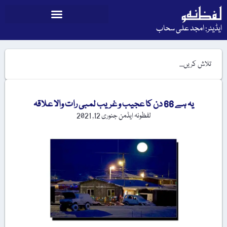
ایڈیٹر: امجد علی سحاب
یہ ہے 66 دن کا عجیب و غریب لمبی رات والا علاقہ
لفظونہ ایڈمن
جنوری 12, 2021