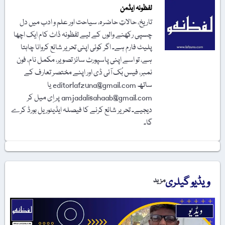
لفظونہ ایڈمن
تاریخ، حالاتِ حاضرہ، سیاحت اور علم و ادب میں دل
چسپی رکھنے والوں کے لیے لفظونہ ڈاٹ کام ایک اچھا
پلیٹ فارم ہے۔ اگر کوئی اپنی تحریر شائع کروانا چاہتا
ہے، تو اسے اپنی پاسپورٹ سائز تصویر، مکمل نام، فون
نمبر، فیس بُک آئی ڈی اور اپنے مختصر تعارف کے
ساتھ editorlafzuna@gmail.com یا
amjadalisahaab@gmail.com پر اِی میل کر
دیجیے۔ تحریر شائع کرنے کا فیصلہ ایڈیٹوریل بورڈ کرے
گا۔
ویڈیو گیلری
مزید