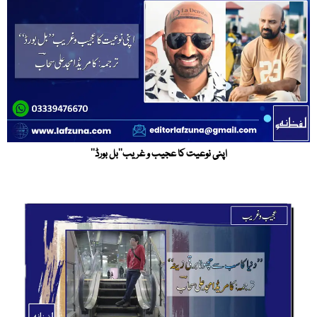
اپنی نوعیت کا عجیب و غریب’’بل بورڈ‘‘