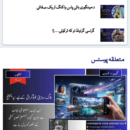
د مینگوری بائی پاس واکنگ ٹریک صفائی
گراسی گراونڈ او کہ ترکولی….؟
متعلقہ پوسٹس