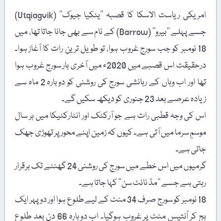
امریکی ریاست الاسکا کا قصبہ ’’یٹکیا جیوک‘‘ (Utqiagvik)
جسے پہلے ’’بیرو‘‘ (Barrow) کے نام سے بھی جانا جاتا تھا، میں
18 نومبر کو جب سورج غروب ہوا، تو طویل ترین رات کا آغاز ہوا۔
درحقیقت اس قصبے میں 2020ء میں آخری بار سورج غروب ہوا
تھا اور اب وہاں کے رہائشی سورج کی روشنی کو دوبارہ 2 ماہ سے
زیادہ عرصے بعد 23 جنوری کو دیکھ سکیں گے۔
اس کی وجہ قطبی رات ہے جو آرکٹک اور انٹارکٹیکا میں ہر سال
موسمِ سرما میں آتی ہے۔ کیوں کہ زمین اپنے محور پر تھوڑی جھک
جاتی ہے۔
گرمیوں میں اس خطے میں سورج کی روشنی 24 گھنٹے تک برقرار
رہتی ہے جسے ’’مڈ نائٹ سن‘‘ کہا جاتا ہے۔
18 نومبر کو سورج صرف 34 منٹ کے لیے طلوع ہوا اور دوپہر ایک
بج کر اُنتیس منٹ پر غروب ہوگیا۔ اب دوبارہ 66 دن بعد طلوع