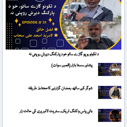
د لکونو روپو گاڑے ساتو خو د پارکنگ دیرش روپئی نہ
پشاور سستا بازار (قمبر، سوات)
شوگر کے ساتھ رمضان گزارنے کا محتاط طریقہ
بائی پاس واکنگ ٹریک، سٹریٹ لائبریری کی حالت زار