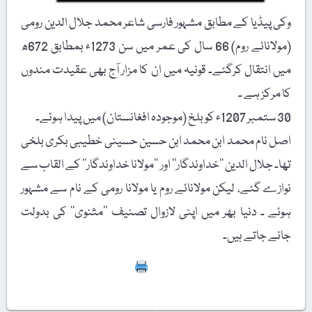
وکی پیڈیا کے مطابق مشہور فارسی شاعر محمد جلال الدین رومی
(مولانائے روم) 66 سال کی عمر میں سن 1273ء بمطابق 672ھ
میں انتقال کرگئے۔ قونیہ میں ان کا مزار آج بھی عقیدت مندوں
کا مرکز ہے ۔
30 ستمبر 1207ء کو بلخ (موجودہ افغانستان) میں پیدا ہوئے۔
اصل نام محمد ابن محمد ابن حسین حسینی خطیبی بکری بلخی
تھا۔ جلال الدین ’’خداوندگار‘‘ اور ’’مولانا خداوندگار‘‘ کے القاب سے
نوازے گئے، لیکن مولانائے روم یا مولانا رومی کے نام سے مشہور
ہوئے ۔ دنیا بھر میں اپنی لازوال تصنیف ’’مثنوی‘‘ کی بدولت
جانے جاتے ہیں۔
Print