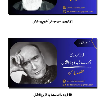
21 فروری، امیر مینائی کا یومِ پیدایش
19 فروری، آندرے ژید کا یومِ انتقال