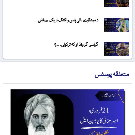
د مینگوری بائی پاس واکنگ ٹریک صفائی
گراسی گراونڈ او کہ ترکولی….؟
متعلقہ پوسٹس