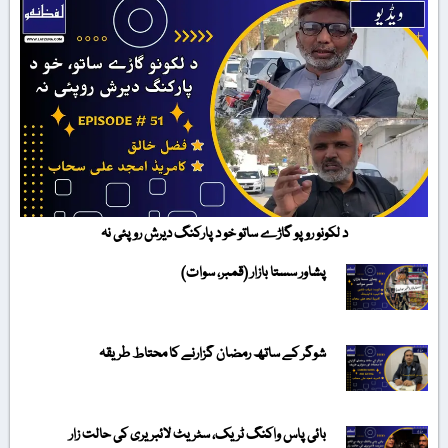
د لکونو روپو گاڑے ساتو خو د پارکنگ دیرش روپئی نہ
پشاور سستا بازار (قمبر، سوات)
شوگر کے ساتھ رمضان گزارنے کا محتاط طریقہ
بائی پاس واکنگ ٹریک، سٹریٹ لائبریری کی حالت زار