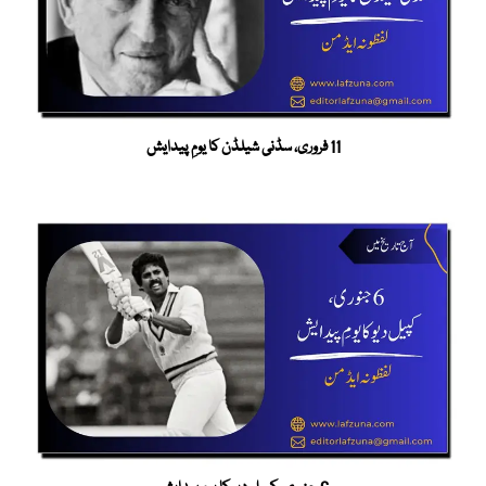
11 فروری، سڈنی شیلڈن کا یومِ پیدایش