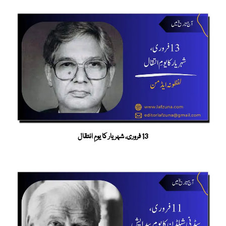
13 فروری، شہریار کا یومِ انتقال