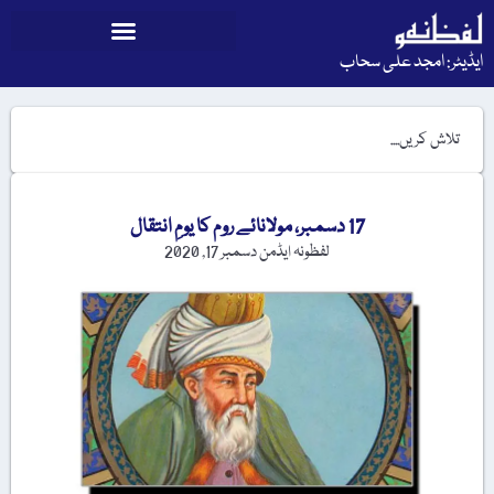
ایڈیٹر: امجد علی سحاب
17 دسمبر، مولانائے روم کا یومِ انتقال
لفظونہ ایڈمن
دسمبر 17, 2020