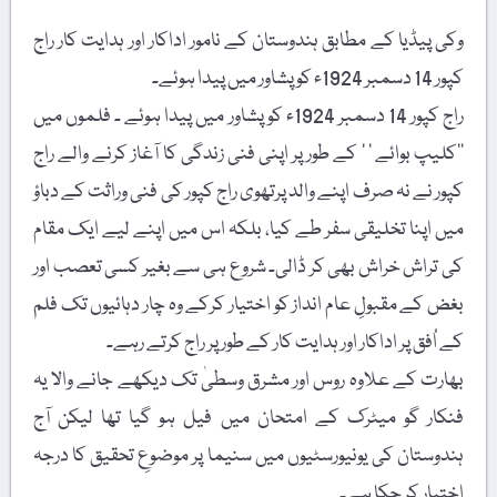
وکی پیڈیا کے مطابق ہندوستان کے نامور اداکار اور ہدایت کار راج
کپور 14 دسمبر 1924ء کو پشاور میں پیدا ہوئے۔
راج کپور 14 دسمبر 1924ء کو پشاور میں پیدا ہوئے ۔ فلموں میں
’’کلیپ بوائے ‘ ‘ کے طور پر اپنی فنی زندگی کا آغاز کرنے والے راج
کپور نے نہ صرف اپنے والد پرتھوی راج کپور کی فنی وراثت کے دباؤ
میں اپنا تخلیقی سفر طے کیا، بلکہ اس میں اپنے لیے ایک مقام
کی تراش خراش بھی کر ڈالی۔ شروع ہی سے بغیر کسی تعصب اور
بغض کے مقبولِ عام انداز کو اختیار کرکے وہ چار دہائیوں تک فلم
کے اُفق پر اداکار اور ہدایت کار کے طور پر راج کرتے رہے۔
بھارت کے علاوہ روس اور مشرق وسطیٰ تک دیکھے جانے والا یہ
فنکار گو میٹرک کے امتحان میں فیل ہو گیا تھا لیکن آج
ہندوستان کی یونیورسٹیوں میں سنیما پر موضوعِ تحقیق کا درجہ
اختیار کر چکا ہے۔