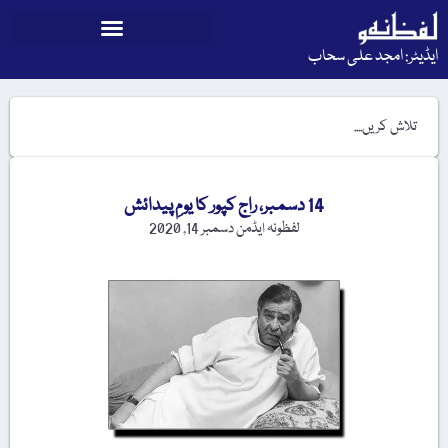
ایڈیٹر: امجد علی سحاب
14 دسمبر، راج کپور کا یومِ پیدائش
لفظونہ ایڈمن
دسمبر 14, 2020