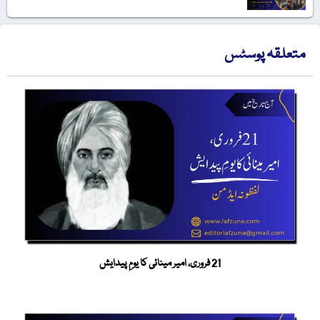
متعلقہ پوسٹس
21 فروری، امیر مینائی کا یومِ پیدایش