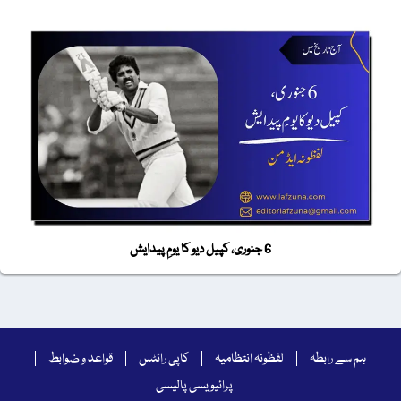
6 جنوری، کپیل دیو کا یومِ پیدایش
ہم سے رابطہ
لفظونہ انتظامیہ
کاپی رائٹس
قواعد و ضوابط
پرائیویسی پالیسی