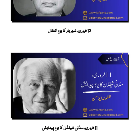
13 فروری، شہریار کا یومِ انتقال
11 فروری، سڈنی شیلڈن کا یومِ پیدایش