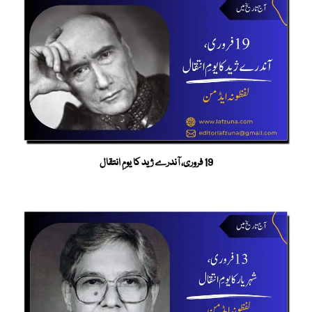
19 فروری، آندرے ژید کا یومِ انتقال