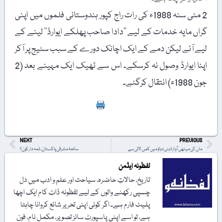
2 مئی سنہ 1988ء کی رات راج کپور ہندوستانی فلموں میں اپنی
گراں مایہ خدمات کے لیے ’’دادا صاحب پھلکے ایوارڈ‘‘ لینے کے
لیے آئے لیکن دمے کے ایک اچانک دورے کے سبب سٹیج پر آکر
اپنا ایوارڈ وصول نہ کرسکے۔ اس سے ٹھیک ایک مہینے بعد (2
جون 1988ء) انتقال کرگئے۔
Print
NEXT
PREVIOUS
ماں کی میٹھی آواز ذہنی دباؤ میں کمی لاتی ہے
سانحۂ مشرقی پاکستان، ذمہ دار کون؟
لفظونہ ایڈمن
تاریخ، حالاتِ حاضرہ، سیاحت اور علم و ادب میں دل
چسپی رکھنے والوں کے لیے لفظونہ ڈاٹ کام ایک اچھا
پلیٹ فارم ہے۔ اگر کوئی اپنی تحریر شائع کروانا چاہتا
ہے، تو اسے اپنی پاسپورٹ سائز تصویر، مکمل نام، فون