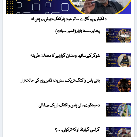
د لکونو روپو گاڑے ساتو خو د پارکنگ دیرش روپئی نہ
پشاور سستا بازار (قمبر، سوات)
شوگر کے ساتھ رمضان گزارنے کا محتاط طریقہ
بائی پاس واکنگ ٹریک، سٹریٹ لائبریری کی حالت زار
د مینگوری بائی پاس واکنگ ٹریک صفائی
گراسی گراونڈ او کہ ترکولی….؟