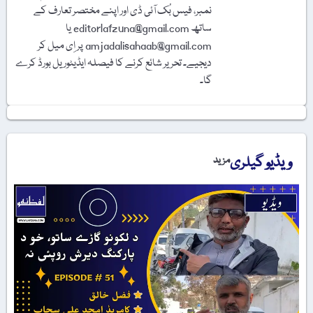
نمبر، فیس بُک آئی ڈی اور اپنے مختصر تعارف کے
ساتھ editorlafzuna@gmail.com یا
amjadalisahaab@gmail.com پر اِی میل کر
دیجیے۔ تحریر شائع کرنے کا فیصلہ ایڈیٹوریل بورڈ کرے
گا۔
ویڈیو گیلری
مزید