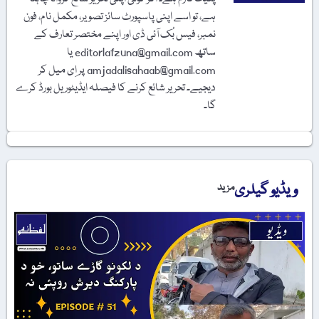
ہے، تو اسے اپنی پاسپورٹ سائز تصویر، مکمل نام، فون
نمبر، فیس بُک آئی ڈی اور اپنے مختصر تعارف کے
ساتھ editorlafzuna@gmail.com یا
amjadalisahaab@gmail.com پر اِی میل کر
دیجیے۔ تحریر شائع کرنے کا فیصلہ ایڈیٹوریل بورڈ کرے
گا۔
ویڈیو گیلری
مزید