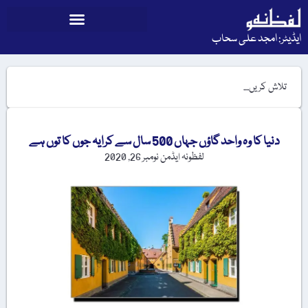
ایڈیٹر: امجد علی سحاب
دنیا کا وہ واحد گاؤں جہاں 500 سال سے کرایہ جوں کا توں ہے
لفظونہ ایڈمن
نومبر 26, 2020