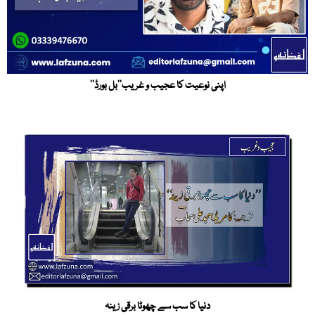
اپنی نوعیت کا عجیب و غریب’’بل بورڈ‘‘
دنیا کا سب سے چھوٹا برقی زینہ