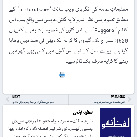
معلوماتِ عامہ کی انگریزی ویب سائٹ "pinterst.com” کے
مطابق تصویر میں نظر آنے والا یہ گاؤں جرمنی میں واقع ہے۔ اس
کا نام "Fuggerei” ہے۔ اس گاؤں کی خصوصیت یہ ہے کہ یہاں
1520ء سے آج تک گھروں کا کرایہ ایک بھی فی صد نہیں بڑھایا
گیا ہے۔ پورے سال کے لیے اس گاؤں میں کسی بھی گھر میں
رہنے کا کرایہ صرف ایک ڈالر ہے۔
Print
NEXT
PREVIOUS
ادبی نشست کی مختصر تعریف
دنیا کی مہنگی ترین نیلام ہونے والی کتاب
لفظونہ ایڈمن
تاریخ، حالاتِ حاضرہ، سیاحت اور علم و ادب میں دل
چسپی رکھنے والوں کے لیے لفظونہ ڈاٹ کام ایک اچھا
پلیٹ فارم ہے۔ اگر کوئی اپنی تحریر شائع کروانا چاہتا