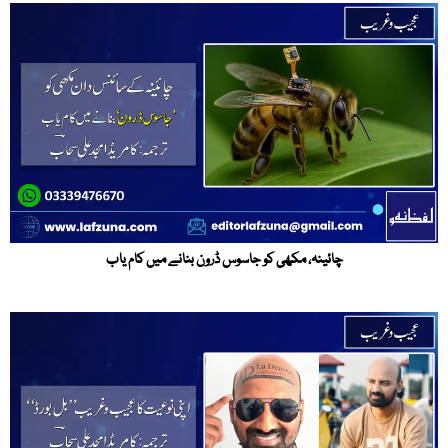
چائینہ، مکھی کو جاسوس ڈرون بنانے میں کام یاب