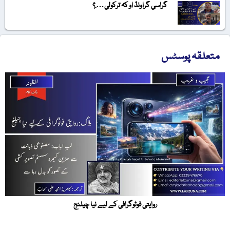
گراسی گراونڈ او کہ ترکولی….؟
متعلقہ پوسٹس
روایتی فوٹوگرافی کے لیے نیا چیلنج