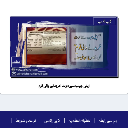
اپنی جیب سے موت خریدنے والی قوم
ہم سے رابطہ
لفظونہ انتظامیہ
کاپی رائٹس
قواعد و ضوابط