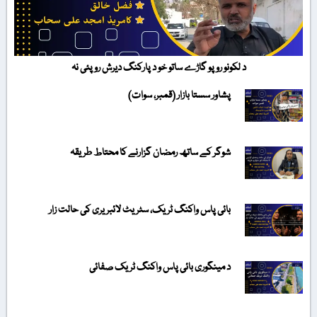
د لکونو روپو گاڑے ساتو خو د پارکنگ دیرش روپئی نہ
پشاور سستا بازار (قمبر، سوات)
شوگر کے ساتھ رمضان گزارنے کا محتاط طریقہ
بائی پاس واکنگ ٹریک، سٹریٹ لائبریری کی حالت زار
د مینگوری بائی پاس واکنگ ٹریک صفائی