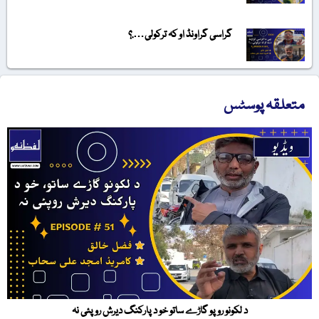
گراسی گراونڈ او کہ ترکولی….؟
متعلقہ پوسٹس
د لکونو روپو گاڑے ساتو خو د پارکنگ دیرش روپئی نہ