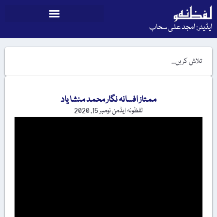
ایڈیٹر: امجد علی سحاب
ممتاز افسانہ نگار محمد منشا یاد
لفظونہ ایڈمن
نومبر 15, 2020