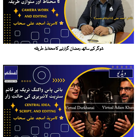
شوگر کے ساتھ رمضان گزارنے کا محتاط طریقہ