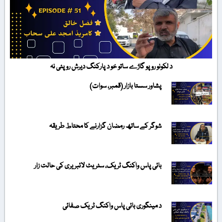
د لکونو روپو گاڑے ساتو خو د پارکنگ دیرش روپئی نہ
پشاور سستا بازار (قمبر، سوات)
شوگر کے ساتھ رمضان گزارنے کا محتاط طریقہ
بائی پاس واکنگ ٹریک، سٹریٹ لائبریری کی حالت زار
د مینگوری بائی پاس واکنگ ٹریک صفائی