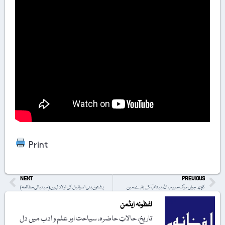
Print
NEXT
PREVIOUS
کچھ جواں مرگ حبیب اللہ بیتابؔ کے بارے میں
پشتون بنی اسرائیل کی اولاد نہیں (جینیاتی مطالعہ)
لفظونہ ایڈمن
تاریخ، حالاتِ حاضرہ، سیاحت اور علم و ادب میں دل