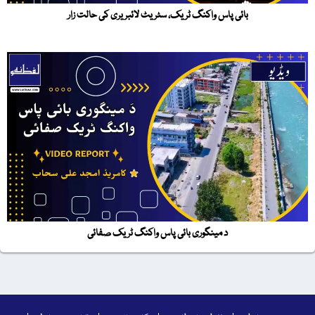
بائی پاس واکنگ ٹریک، سٹریٹ لائبریری کی حالت زار
د مینگوری بائی پاس واکنگ ٹریک صفائی