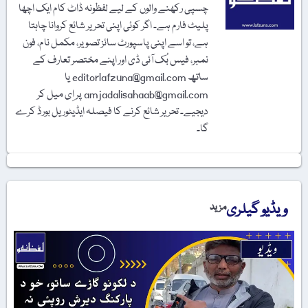
چسپی رکھنے والوں کے لیے لفظونہ ڈاٹ کام ایک اچھا
پلیٹ فارم ہے۔ اگر کوئی اپنی تحریر شائع کروانا چاہتا
ہے، تو اسے اپنی پاسپورٹ سائز تصویر، مکمل نام، فون
نمبر، فیس بُک آئی ڈی اور اپنے مختصر تعارف کے
ساتھ editorlafzuna@gmail.com یا
amjadalisahaab@gmail.com پر اِی میل کر
دیجیے۔ تحریر شائع کرنے کا فیصلہ ایڈیٹوریل بورڈ کرے
گا۔
ویڈیو گیلری
مزید