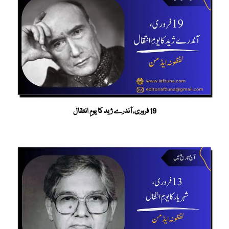
19 فروری، آندرے ژید کا یومِ انتقال