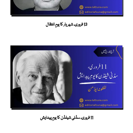
13 فروری، شہریار کا یومِ انتقال
11 فروری، سڈنی شیلڈن کا یومِ پیدایش