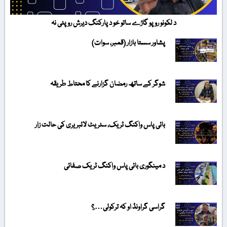
د لکونو روپو گاڑے ساتو خو د پارکنگ دیرش روپئی نہ
پشاور سستا بازار (قمبر، سوات)
شوگر کے ساتھ رمضان گزارنے کا محتاط طریقہ
بائی پاس واکنگ ٹریک، سٹریٹ لائبریری کی حالت زار
د مینگوری بائی پاس واکنگ ٹریک صفائی
گراسی گراونڈ او کہ ترکولی….؟