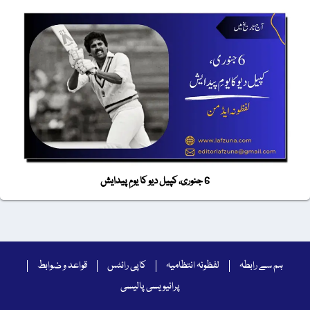
6 جنوری، کپیل دیو کا یومِ پیدایش
ہم سے رابطہ
لفظونہ انتظامیہ
کاپی رائٹس
قواعد و ضوابط
پرائیویسی پالیسی