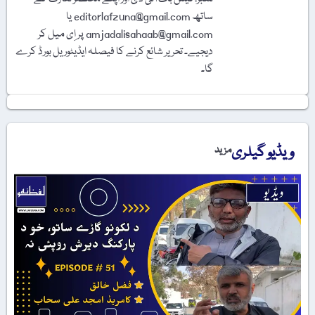
ساتھ editorlafzuna@gmail.com یا
amjadalisahaab@gmail.com پر اِی میل کر
دیجیے۔ تحریر شائع کرنے کا فیصلہ ایڈیٹوریل بورڈ کرے
گا۔
ویڈیو گیلری
مزید