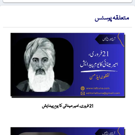
متعلقہ پوسٹس
21 فروری، امیر مینائی کا یومِ پیدایش