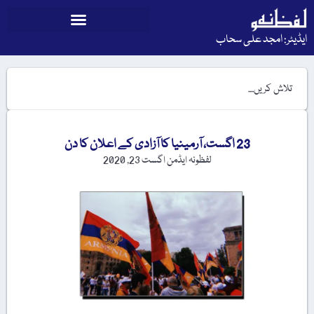
ایڈیٹر: امجد علی سحاب
23 اگست، آرمینیا کا آزادی کے اعلان کا دن
لفظونہ ایڈمن
اگست 23, 2020