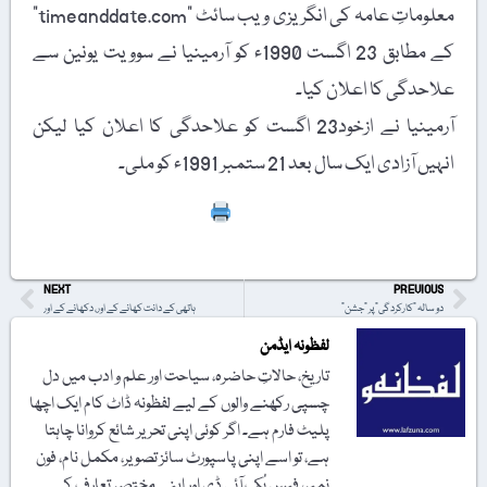
معلوماتِ عامہ کی انگریزی ویب سائٹ "timeanddate.com”
کے مطابق 23 اگست 1990ء کو آرمینیا نے سوویت یونین سے
علاحدگی کا اعلان کیا۔
آرمینیا نے ازخود23 اگست کو علاحدگی کا اعلان کیا لیکن
انہیں آزادی ایک سال بعد 21 ستمبر 1991ء کو ملی۔
Print
NEXT
PREVIOUS
دو سالہ "کارکردگی” پر "جشن”
ہاتھی کے دانت کھانے کے اور، دکھانے کے اور
لفظونہ ایڈمن
تاریخ، حالاتِ حاضرہ، سیاحت اور علم و ادب میں دل
چسپی رکھنے والوں کے لیے لفظونہ ڈاٹ کام ایک اچھا
پلیٹ فارم ہے۔ اگر کوئی اپنی تحریر شائع کروانا چاہتا
ہے، تو اسے اپنی پاسپورٹ سائز تصویر، مکمل نام، فون
نمبر، فیس بُک آئی ڈی اور اپنے مختصر تعارف کے