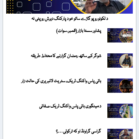
د لکونو روپو گاڑے ساتو خو د پارکنگ دیرش روپئی نہ
پشاور سستا بازار (قمبر، سوات)
شوگر کے ساتھ رمضان گزارنے کا محتاط طریقہ
بائی پاس واکنگ ٹریک، سٹریٹ لائبریری کی حالت زار
د مینگوری بائی پاس واکنگ ٹریک صفائی
گراسی گراونڈ او کہ ترکولی….؟