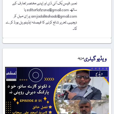
نمبر، فیس بُک آئی ڈی اور اپنے مختصر تعارف کے
ساتھ editorlafzuna@gmail.com یا
amjadalisahaab@gmail.com پر اِی میل کر
دیجیے۔ تحریر شائع کرنے کا فیصلہ ایڈیٹوریل بورڈ کرے
گا۔
ویڈیو گیلری
مزید