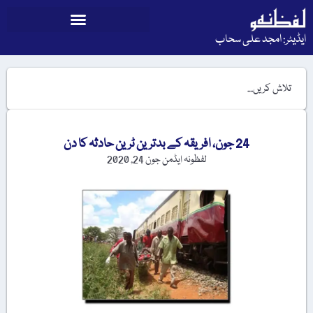
ایڈیٹر: امجد علی سحاب
24 جون، افریقہ کے بدترین ٹرین حادثہ کا دن
لفظونہ ایڈمن
جون 24, 2020