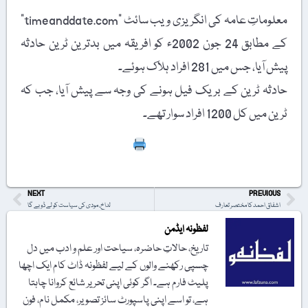
معلوماتِ عامہ کی انگریزی ویب سائٹ "timeanddate.com”
کے مطابق 24 جون 2002ء کو افریقہ میں بدترین ٹرین حادثہ
پیش آیا، جس میں 281 افراد ہلاک ہوئے۔
حادثہ ٹرین کے بریک فیل ہونے کی وجہ سے پیش آیا، جب کہ
ٹرین میں کل 1200 افراد سوار تھے۔
Print
NEXT
PREVIOUS
اشفاق احمد کا مختصر تعارف
لداخ، مودی کی سیاست کو لے ڈوبے گا
لفظونہ ایڈمن
تاریخ، حالاتِ حاضرہ، سیاحت اور علم و ادب میں دل
چسپی رکھنے والوں کے لیے لفظونہ ڈاٹ کام ایک اچھا
پلیٹ فارم ہے۔ اگر کوئی اپنی تحریر شائع کروانا چاہتا
ہے، تو اسے اپنی پاسپورٹ سائز تصویر، مکمل نام، فون