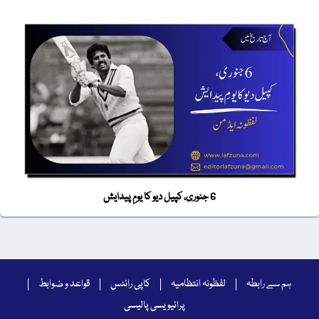
6 جنوری، کپیل دیو کا یومِ پیدایش
ہم سے رابطہ
لفظونہ انتظامیہ
کاپی رائٹس
قواعد و ضوابط
پرائیویسی پالیسی