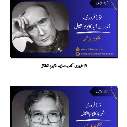
19 فروری، آندرے ژید کا یومِ انتقال