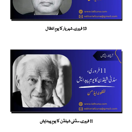
13 فروری، شہریار کا یومِ انتقال
11 فروری، سڈنی شیلڈن کا یومِ پیدایش