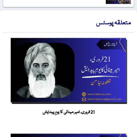
متعلقہ پوسٹس
21 فروری، امیر مینائی کا یومِ پیدایش