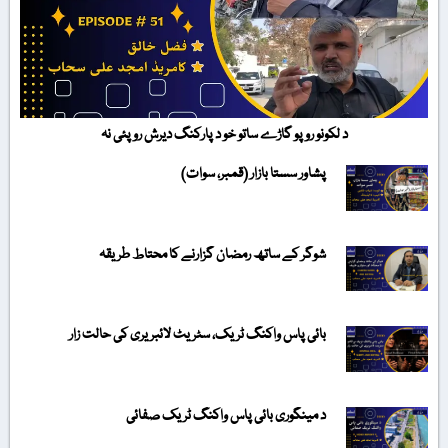
د لکونو روپو گاڑے ساتو خو د پارکنگ دیرش روپئی نہ
پشاور سستا بازار (قمبر، سوات)
شوگر کے ساتھ رمضان گزارنے کا محتاط طریقہ
بائی پاس واکنگ ٹریک، سٹریٹ لائبریری کی حالت زار
د مینگوری بائی پاس واکنگ ٹریک صفائی