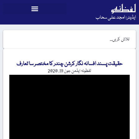
ایڈیٹر: امجد علی سحاب
حقیقت پسند افسانہ نگار کرشن چندر کا مختصر سا تعارف
لفظونہ ایڈمن
جون 19, 2020