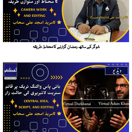
شوگر کے ساتھ رمضان گزارنے کا محتاط طریقہ