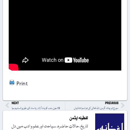
Print
NEXT
PREVIOUS
سورج اور چاند گرہن، اللہ تعالیٰ کی دو اہم نشانیاں
19 جون، جب کویت آزاد ریاست کے طور پر تسلیم ہوا
لفظونہ ایڈمن
تاریخ، حالاتِ حاضرہ، سیاحت اور علم و ادب میں دل