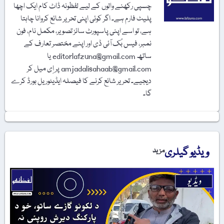
چسپی رکھنے والوں کے لیے لفظونہ ڈاٹ کام ایک اچھا
پلیٹ فارم ہے۔ اگر کوئی اپنی تحریر شائع کروانا چاہتا
ہے، تو اسے اپنی پاسپورٹ سائز تصویر، مکمل نام، فون
نمبر، فیس بُک آئی ڈی اور اپنے مختصر تعارف کے
ساتھ editorlafzuna@gmail.com یا
amjadalisahaab@gmail.com پر اِی میل کر
دیجیے۔ تحریر شائع کرنے کا فیصلہ ایڈیٹوریل بورڈ کرے
گا۔
ویڈیو گیلری
مزید