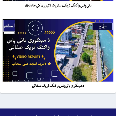
بائی پاس واکنگ ٹریک، سٹریٹ لائبریری کی حالت زار
د مینگوری بائی پاس واکنگ ٹریک صفائی