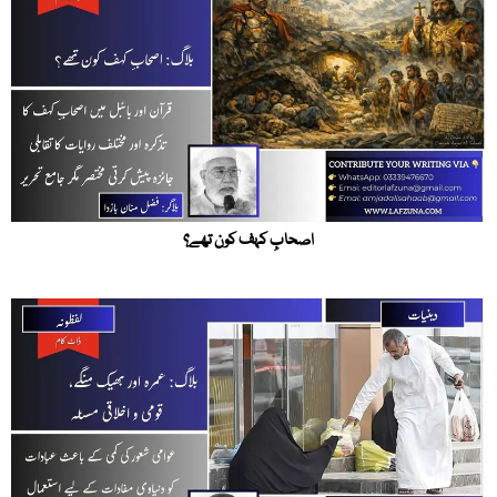
اصحابِ کہف کون تھے؟