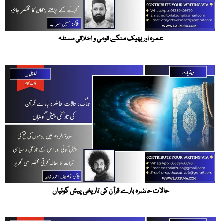
عمرہ اور بھیک منگے، قومی و اخلاقی مسئلہ
حالات حاضرہ بارے قرآن کی تاریخی پیش گوئیاں