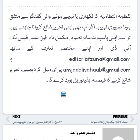
……………………………………………………
لفظونہ انتظامیہ کا لکھاری یا نیچے ہونے والی گفتگو سے متفق
ہونا ضروری نہیں۔ اگر آپ بھی اپنی تحریر شائع کروانا چاہتے ہیں،
تو اسے اپنی پاسپورٹ سائز تصویر، مکمل نام، فون نمبر، فیس بُک
آئی ڈی اور اپنے مختصر تعارف کے ساتھ
editorlafzuna@gmail.com یا
amjadalisahaab@gmail.com پر اِی میل کر دیجیے۔ تحریر
شائع کرنے کا فیصلہ ایڈیٹوریل بورڈ کرے گا۔
Print
NEXT
PREVIOUS
جنت کا ٹکڑا، جگ بنال (کالام، سوات)
12 جون، ڈاکٹر اختر حسین رائے پوری کا یومِ پیدائش
ماسٹر عمر واحد