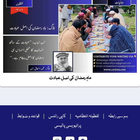
ماہِ رمضان کی اصل عبادت
ہم سے رابطہ
لفظونہ انتظامیہ
کاپی رائٹس
قواعد و ضوابط
پرائیویسی پالیسی