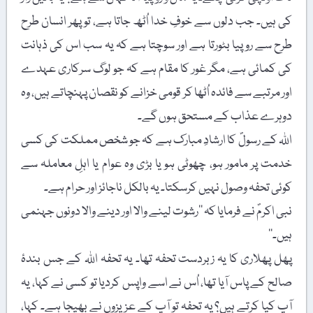
کی ہیں۔ جب دلوں سے خوفِ خدا اُٹھ جاتا ہے، تو پھر انسان طرح
طرح سے روپیا بٹورتا ہے اور سوچتا ہے کہ یہ سب اس کی ذہانت
کی کمائی ہے، مگر غور کا مقام ہے کہ جو لوگ سرکاری عہدے
اور مرتبے سے فائدہ اُٹھا کر قومی خزانے کو نقصان پہنچاتے ہیں، وہ
دوہرے عذاب کے مستحق ہوں گے۔
اللہ کے رسولؐ کا ارشادِ مبارک ہے کہ جو شخص مملکت کی کسی
خدمت پر مامور ہو، چھوٹی ہو یا بڑی وہ عوام یا اہلِ معاملہ سے
کوئی تحفہ وصول نہیں کرسکتا۔ یہ بالکل ناجائز اور حرام ہے۔
نبی اکرمؐ نے فرمایا کہ ’’رشوت لینے والا اور دینے والا دونوں جہنمی
ہیں۔‘‘
پھل پھلاری کا یہ زبردست تحفہ تھا۔ یہ تحفہ اللہ کے جس بندۂ
صالح کے پاس آیا تھا، اُس نے اسے واپس کردیا تو کسی نے کہا، یہ
آپ کیا کرتے ہیں؟ یہ تحفہ تو آپ کے عزیزوں نے بھیجا ہے۔ کہا،