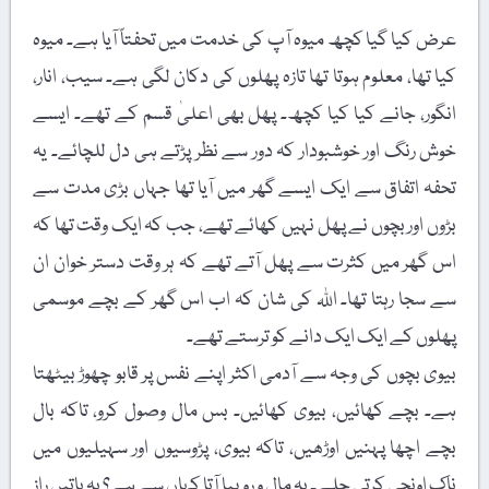
عرض کیا گیا کچھ میوہ آپ کی خدمت میں تحفتاً آیا ہے۔ میوہ
کیا تھا، معلوم ہوتا تھا تازہ پھلوں کی دکان لگی ہے۔ سیب، انار،
انگور، جانے کیا کیا کچھ۔ پھل بھی اعلیٰ قسم کے تھے۔ ایسے
خوش رنگ اور خوشبودار کہ دور سے نظر پڑتے ہی دل للچائے۔ یہ
تحفہ اتفاق سے ایک ایسے گھر میں آیا تھا جہاں بڑی مدت سے
بڑوں اور بچوں نے پھل نہیں کھائے تھے، جب کہ ایک وقت تھا کہ
اس گھر میں کثرت سے پھل آتے تھے کہ ہر وقت دستر خوان ان
سے سجا رہتا تھا۔ اللہ کی شان کہ اب اس گھر کے بچے موسمی
پھلوں کے ایک ایک دانے کو ترستے تھے۔
بیوی بچوں کی وجہ سے آدمی اکثر اپنے نفس پر قابو چھوڑ بیٹھتا
ہے۔ بچے کھائیں، بیوی کھائیں۔ بس مال وصول کرو، تاکہ بال
بچے اچھا پہنیں اوڑھیں، تاکہ بیوی، پڑوسیوں اور سہیلیوں میں
ناک اونچی کرتی چلے۔ یہ مال و روپیا آتا کہاں سے ہے؟ یہ باتیں راز