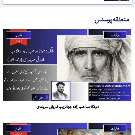
متعلقہ پوسٹس
مولانا صاحب زادہ جہانزیب فاروقی سرہندی