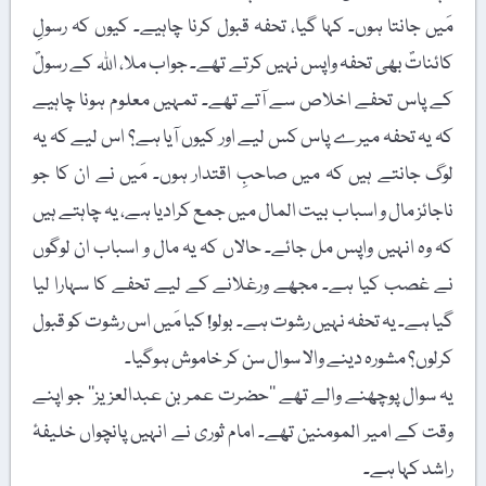
مَیں جانتا ہوں۔ کہا گیا، تحفہ قبول کرنا چاہیے۔ کیوں کہ رسولِ
کائناتؐ بھی تحفہ واپس نہیں کرتے تھے۔ جواب ملا، اللہ کے رسولؐ
کے پاس تحفے اخلاص سے آتے تھے۔ تمہیں معلوم ہونا چاہیے
کہ یہ تحفہ میرے پاس کس لیے اور کیوں آیا ہے؟ اس لیے کہ یہ
لوگ جانتے ہیں کہ میں صاحبِ اقتدار ہوں۔ مَیں نے ان کا جو
ناجائز مال و اسباب بیت المال میں جمع کرادیا ہے، یہ چاہتے ہیں
کہ وہ انہیں واپس مل جائے۔ حالاں کہ یہ مال و اسباب ان لوگوں
نے غصب کیا ہے۔ مجھے ورغلانے کے لیے تحفے کا سہارا لیا
گیا ہے۔ یہ تحفہ نہیں رشوت ہے۔ بولو! کیا مَیں اس رشوت کو قبول
کرلوں؟ مشورہ دینے والا سوال سن کر خاموش ہوگیا۔
یہ سوال پوچھنے والے تھے ’’حضرت عمر بن عبدالعزیز‘‘ جو اپنے
وقت کے امیر المومنین تھے۔ امام ثوری نے انہیں پانچواں خلیفۂ
راشد کہا ہے۔