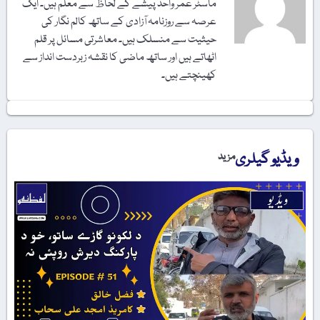
ماسٹر عمر واحد پیشے کے لحاظ سے معلم ہیں۔ ایک
عرصہ سے روزنامہ آزادی کے ساتھ کالم نگار کی
حیثیت سے منسلک ہیں۔ معاشرتی مسائل پر قلم
اٹھاتے ہیں اور ساتھ ماضی کا نقشہ زبردست انداز سے
کھینچتے ہیں۔
ویڈیو گیلری
مزید