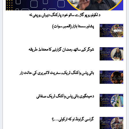
د لکونو روپو گاڑے ساتو خو د پارکنگ دیرش روپئی نہ
پشاور سستا بازار (قمبر، سوات)
شوگر کے ساتھ رمضان گزارنے کا محتاط طریقہ
بائی پاس واکنگ ٹریک، سٹریٹ لائبریری کی حالت زار
د مینگوری بائی پاس واکنگ ٹریک صفائی
گراسی گراونڈ او کہ ترکولی….؟