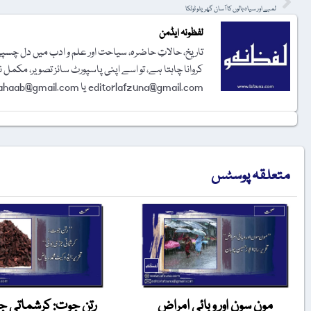
لمبے اور سیاہ بالوں کا آسان گھریلو ٹوٹکا
لفظونہ ایڈمن
تاریخ، حالاتِ حاضرہ، سیاحت اور علم و ادب میں دل چسپی 
کروانا چاہتا ہے، تو اسے اپنی پاسپورٹ سائز تصویر، مکمل 
editorlafzuna@gmail.com یا amjadalisahaab@gmail.com پر اِی میل کر دیجیے۔ تحریر شائع کرنے کا فیصلہ ایڈیٹوریل بورڈ کرے گا۔
متعلقہ پوسٹس
مون سون اور وبائی امراض
رتن جوت: کرشماتی جڑ