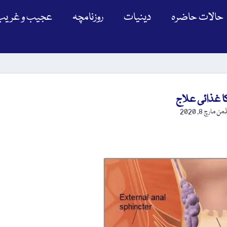
حالات حاضرہ
دینیات
روزنامچہ
عجیب و غریب
کا غذائی علاج
یڈمن
مارچ 8, 2020