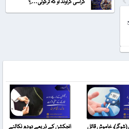
گراسی گراونڈ او کہ ترکولی….؟
ع
(شوگر)، خاموش قاتل
انجکشن کے ذریعے دودھ نکالنے