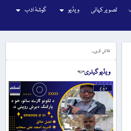
تصویر کہانی
ویڈیو
گوشۂ ادب
ویڈیو گیلری
مزید