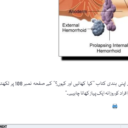
ڈاکٹر گنیش نارائن چوہان بواسیر کا غذائی نسخہ تجویز کرتے ہوئے اپنی ہندی کتاب ’’کیا کھائیں اور کیوں؟‘‘ کے ص
راد کو روزانہ ایک پیاز کھانا چاہیے۔‘‘
Prin
NEXT