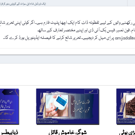
ایک اور ڈبل شاہ اہلِ سوات کے کروڑوں بٹور کر فرار
رکھنے والوں کے لیے لفظونہ ڈاٹ کام ایک اچھا پلیٹ فارم ہے۔ اگر کوئی اپنی تحریر شائ
نام، فون نمبر، فیس بُک آئی ڈی اور اپنے مختصر تعارف کے ساتھ
ی بوٹی
شوگر، خاموش قاتل
ذیابیطس 