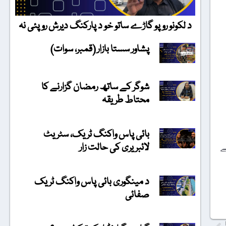
د لکونو روپو گاڑے ساتو خو د پارکنگ دیرش روپئی نہ
پشاور سستا بازار (قمبر، سوات)
شوگر کے ساتھ رمضان گزارنے کا
محتاط طریقہ
بائی پاس واکنگ ٹریک، سٹریٹ
لائبریری کی حالت زار
فحہ نمبر 108 پر لکھتے
د مینگوری بائی پاس واکنگ ٹریک
صفائی