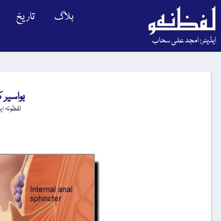
بلاگ
تاریخ
ایڈیٹر: امجد علی سحاب
بواسیر 
لفظونہ ا