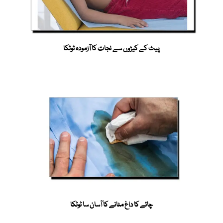
پیٹ کے کیڑوں سے نجات کا آزمودہ ٹوٹکا
چائے کا داغ مٹانے کا آسان سا ٹوٹکا