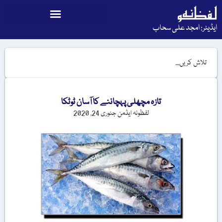
ایڈیٹر: امجد علی سحاب
تازہ مچھلی پہچاننے کا آسان ٹوٹکا
لفظونہ ایڈمن
جنوری 24, 2020