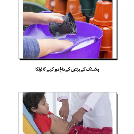
پلاسٹک کے برتنوں کے داغ دور کرنے کا ٹوٹکا