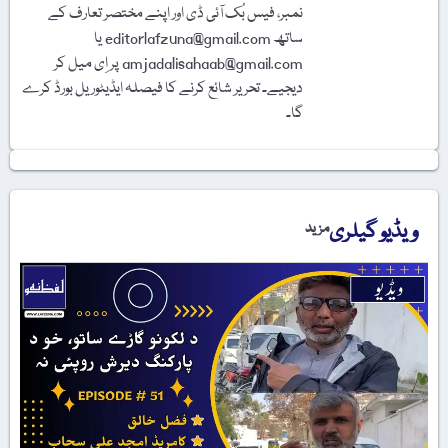
نمبر، فیس بُک آئی ڈی اور اپنے مختصر تعارف کے
ساتھ editorlafzuna@gmail.com یا
amjadalisahaab@gmail.com پر اِی میل کر
دیجیے۔ تحریر شائع کرنے کا فیصلہ ایڈیٹوریل بورڈ کرے
گا۔
ویڈیو گیلری
مزید