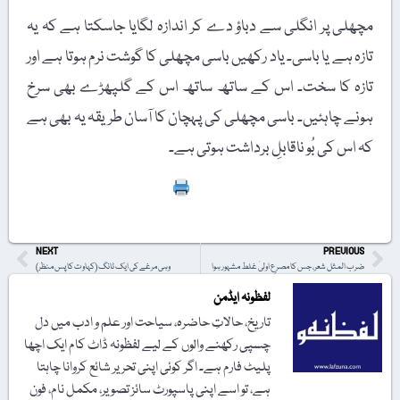
مچھلی پر انگلی سے دباؤ دے کر اندازہ لگایا جاسکتا ہے کہ یہ
تازہ ہے یا باسی۔ یاد رکھیں باسی مچھلی کا گوشت نرم ہوتا ہے اور
تازہ کا سخت۔ اس کے ساتھ ساتھ اس کے گلپھڑے بھی سرخ
ہونے چاہئیں۔ باسی مچھلی کی پہچان کا آسان طریقہ یہ بھی ہے
کہ اس کی بُو ناقابلِ برداشت ہوتی ہے۔
Print
NEXT
PREVIOUS
ضرب المثل شعر، جس کا مصرعِ اولیٰ غلط مشہور ہوا
وہی مرغے کی ایک ٹانگ (کہاوت کا پس منظر)
لفظونہ ایڈمن
تاریخ، حالاتِ حاضرہ، سیاحت اور علم و ادب میں دل
چسپی رکھنے والوں کے لیے لفظونہ ڈاٹ کام ایک اچھا
پلیٹ فارم ہے۔ اگر کوئی اپنی تحریر شائع کروانا چاہتا
ہے، تو اسے اپنی پاسپورٹ سائز تصویر، مکمل نام، فون