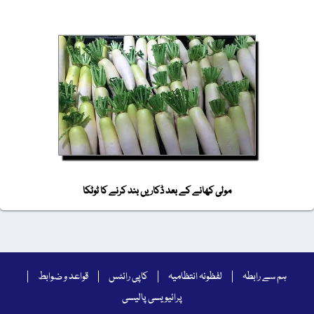
مولی کھانے کے بعد ڈکاریں بند کرنے کا ٹوٹکا
ہم سے رابطہ
لفظونہ انتظامیہ
کاپی رائٹس
قواعد و ضوابط
پرائیویسی پالیسی