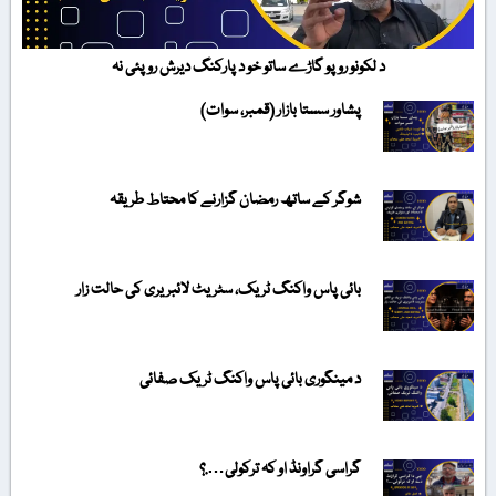
د لکونو روپو گاڑے ساتو خو د پارکنگ دیرش روپئی نہ
پشاور سستا بازار (قمبر، سوات)
شوگر کے ساتھ رمضان گزارنے کا محتاط طریقہ
بائی پاس واکنگ ٹریک، سٹریٹ لائبریری کی حالت زار
د مینگوری بائی پاس واکنگ ٹریک صفائی
گراسی گراونڈ او کہ ترکولی….؟