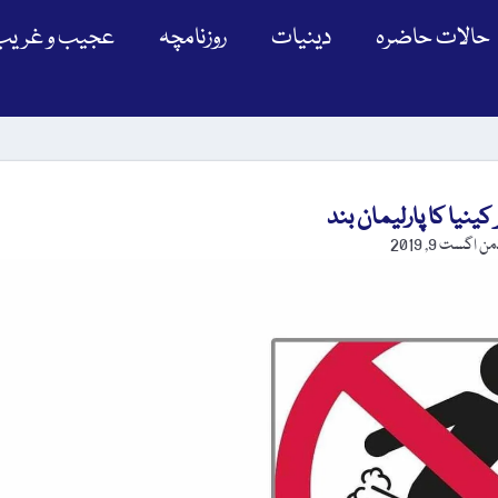
حالات حاضرہ
دینیات
روزنامچہ
عجیب و غریب
 کینیا کا پارلیمان بند
ڈمن
اگست 9, 2019