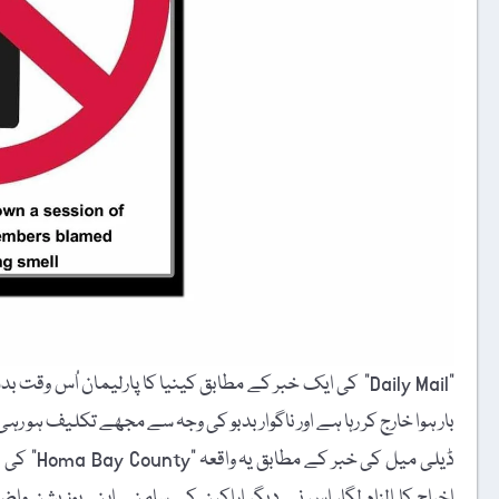
"Daily Mail” کی ایک خبر کے مطابق کینیا کا پارلیمان اُس وق
بار ہوا خارج کر رہا ہے اور ناگوار بدبو کی وجہ سے مجھے تکلیف ہو رہ
ڈیلی میل 
اخراج کا الزام لگا، اس نے دیگر اراکین کے سامنے اپنی پوزیشن 