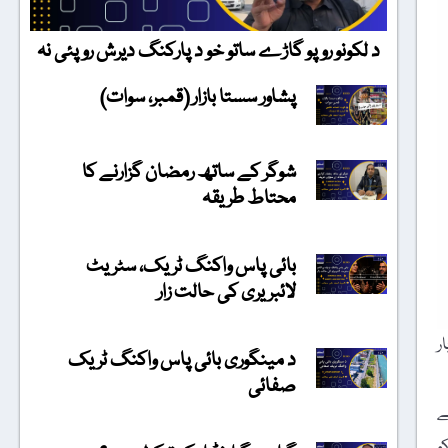
د لکونو روپو گاڑے ساتو خو د پارکنگ دیرش روپئی نہ
پشاور سستا بازار (قمبر، سوات)
شوگر کے ساتھ رمضان گزارنے کا
محتاط طریقہ
بائی پاس واکنگ ٹریک، سٹریٹ
لائبریری کی حالت زار
ر
د مینگوری بائی پاس واکنگ ٹریک
صفائی
کے
و