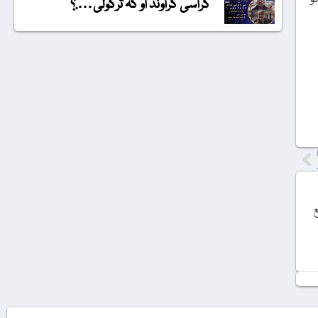
گراسی گراونڈ او کہ ترکولی….؟
ع