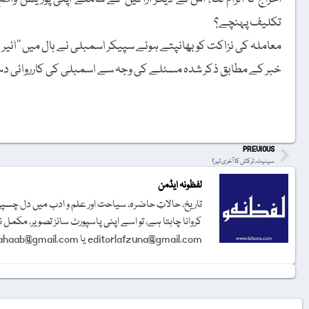
تکلیف پہنچے؟
معاملہ کی نزاکت کو بھانپتے ہوئے سپیکر اسمبلی نے ہال میں ’’ائیر ف
خبر کے مطابق ذکر شدہ مسئلے کی وجہ سے اسمبلی کی کارروائی د
t
PREVIOUS
سینیٹ، ترکش کا آخری تیر؟
لفظونہ ایڈمن
تاریخ، حالاتِ حاضرہ، سیاحت اور علم و ادب میں دل چسپی 
کروانا چاہتا ہے، تو اسے اپنی پاسپورٹ سائز تصویر، مکمل 
editorlafzuna@gmail.com یا amjadalisahaab@gmail.com پر اِی میل کر دیجیے۔ تحریر شائع کرنے کا فیصلہ ایڈیٹوریل بورڈ کرے گا۔