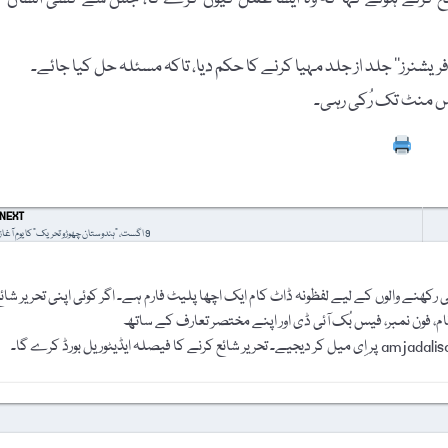
ریشنرز‘‘ جلد از جلد مہیا کرنے کا حکم دیا، تاکہ مسئلہ حل کیا جائے۔
س منٹ تک رُکی رہی۔
Prin
NEXT
9 اگست، "ہندوستان چھوڑو تحریک” کا یومِ آغاز
رکھنے والوں کے لیے لفظونہ ڈاٹ کام ایک اچھا پلیٹ فارم ہے۔ اگر کوئی اپنی تحریر شائ
نام، فون نمبر، فیس بُک آئی ڈی اور اپنے مختصر تعارف کے ساتھ