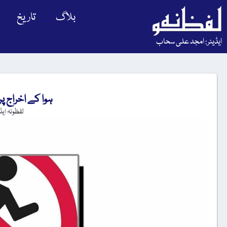
بلاگ
تاریخ
ایڈیٹر: امجد علی سحاب
ہوا کے اخراج پر
لفظونہ ای