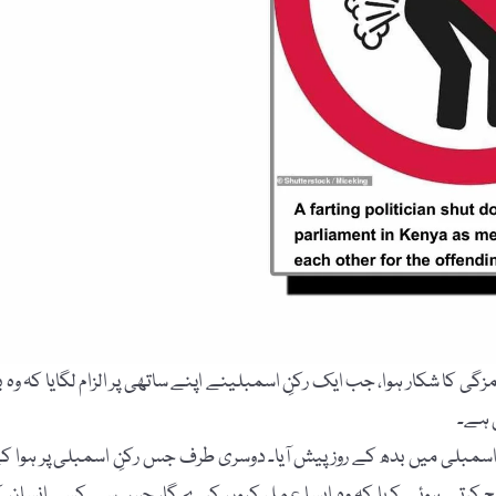
ت بدمزگی کا شکار ہوا، جب ایک رکنِ اسمبلینے اپنے ساتھی پر الزام لگایا کہ وہ با
ی ہے۔
کی خبر کے مطابق یہ واقعہ "Homa Bay County” کی اسمبلی میں بدھ کے روز پیش آیا۔ دوسری طرف جس رکنِ اسمبلی پر ہوا 
واضح کرتے ہوئے کہا کہ وہ ایسا عمل کیوں کرے گا، جس سے کسی انسان ک