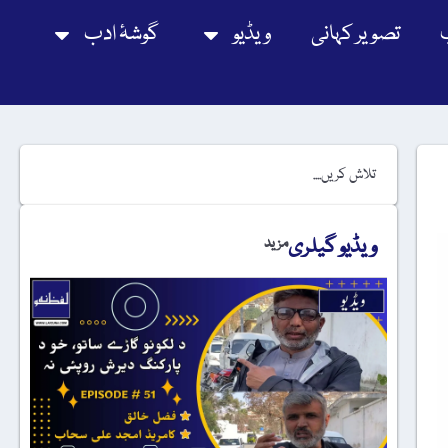
تصویر کہانی
ویڈیو
گوشۂ ادب
ویڈیو گیلری
مزید