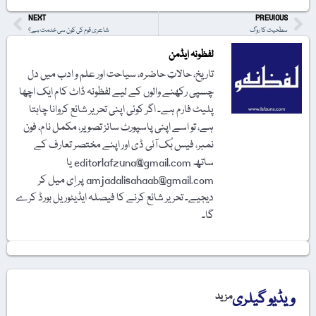
NEXT
PREVIOUS
سطحیت کا روگ
شاعری قوم کی کون سی خدمت ہے؟
لفظونہ ایڈمن
تاریخ، حالاتِ حاضرہ، سیاحت اور علم و ادب میں دل
چسپی رکھنے والوں کے لیے لفظونہ ڈاٹ کام ایک اچھا
پلیٹ فارم ہے۔ اگر کوئی اپنی تحریر شائع کروانا چاہتا
ہے، تو اسے اپنی پاسپورٹ سائز تصویر، مکمل نام، فون
نمبر، فیس بُک آئی ڈی اور اپنے مختصر تعارف کے
ساتھ editorlafzuna@gmail.com یا
amjadalisahaab@gmail.com پر اِی میل کر
دیجیے۔ تحریر شائع کرنے کا فیصلہ ایڈیٹوریل بورڈ کرے
گا۔
ویڈیو گیلری
مزید