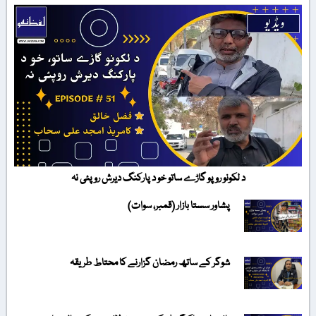
د لکونو روپو گاڑے ساتو خو د پارکنگ دیرش روپئی نہ
پشاور سستا بازار (قمبر، سوات)
شوگر کے ساتھ رمضان گزارنے کا محتاط طریقہ