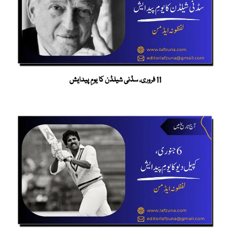
11 فروری، سڈنی شیلڈن کا یومِ پیدایش