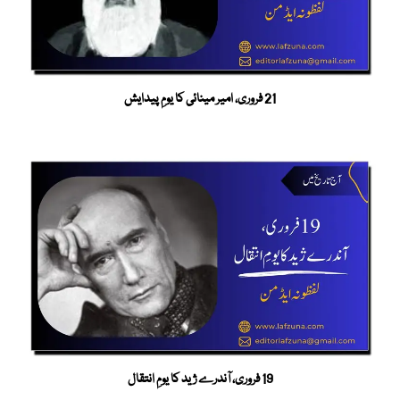
21 فروری، امیر مینائی کا یومِ پیدایش
19 فروری، آندرے ژید کا یومِ انتقال