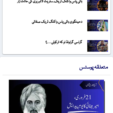
بائی پاس واکنگ ٹریک، سٹریٹ لائبریری کی حالت زار
د مینگوری بائی پاس واکنگ ٹریک صفائی
گراسی گراونڈ او کہ ترکولی….؟
متعلقہ پوسٹس