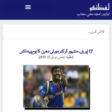
ایڈیٹر: امجد علی سحاب
17 اپریل، مشہور کرکٹر مورلی دھرن کا یومِ پیدائش
لفظونہ ایڈمن
اپریل 17, 2019