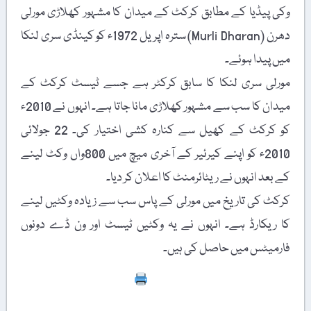
وکی پیڈیا کے مطابق کرکٹ کے میدان کا مشہور کھلاڑی مورلی
دھرن (Murli Dharan) سترہ اپریل 1972ء کو کینڈی سری لنکا
میں پیدا ہوئے۔
مورلی سری لنکا کا سابق کرکٹر ہے جسے ٹیسٹ کرکٹ کے
میدان کا سب سے مشہور کھلاڑی مانا جاتا ہے۔ انہوں نے 2010ء
کو کرکٹ کے کھیل سے کنارہ کشی اختیار کی۔ 22 جولائی
2010ء کو اپنے کیرئیر کے آخری میچ میں 800واں وکٹ لینے
کے بعد انہوں نے ریٹائرمنٹ کا اعلان کر دیا۔
کرکٹ کی تاریخ میں مورلی کے پاس سب سے زیادہ وکٹیں لینے
کا ریکارڈ ہے۔ انہوں نے یہ وکٹیں ٹیسٹ اور ون ڈے دونوں
فارمیٹس میں حاصل کی ہیں۔
Print