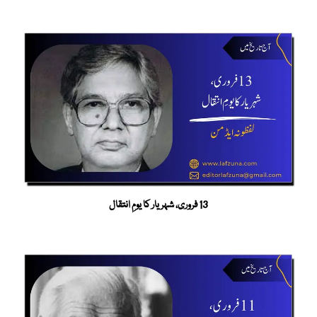
13 فروری، شہریار کا یومِ انتقال