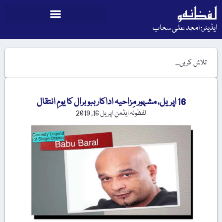
ایڈیٹر: امجد علی سحاب
16 اپریل، مشہور مِزاحیہ اداکار ببوبرال کا یومِ انتقال
لفظونہ ایڈمن
اپریل 16, 2019