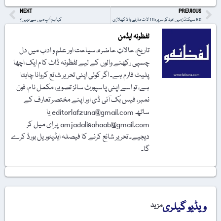
NEXT
PREVIOUS
60 سیکنڈز میں خود کو سر پر 115 لات مارنے والا کھلاڑی
کیا ہم آپ میں سے نہیں؟
لفظونہ ایڈمن
تاریخ، حالاتِ حاضرہ، سیاحت اور علم و ادب میں دل
چسپی رکھنے والوں کے لیے لفظونہ ڈاٹ کام ایک اچھا
پلیٹ فارم ہے۔ اگر کوئی اپنی تحریر شائع کروانا چاہتا
ہے، تو اسے اپنی پاسپورٹ سائز تصویر، مکمل نام، فون
نمبر، فیس بُک آئی ڈی اور اپنے مختصر تعارف کے
ساتھ editorlafzuna@gmail.com یا
amjadalisahaab@gmail.com پر اِی میل کر
دیجیے۔ تحریر شائع کرنے کا فیصلہ ایڈیٹوریل بورڈ کرے
گا۔
ویڈیو گیلری
مزید