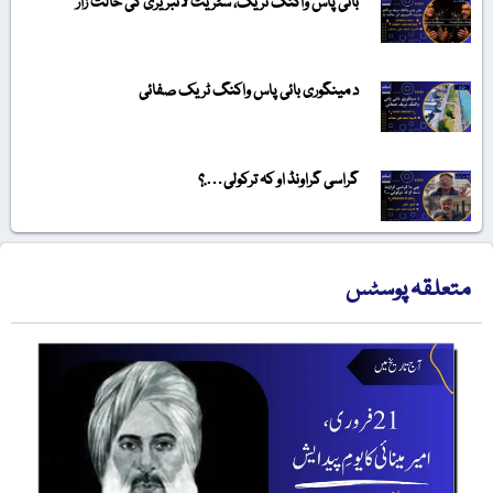
بائی پاس واکنگ ٹریک، سٹریٹ لائبریری کی حالت زار
د مینگوری بائی پاس واکنگ ٹریک صفائی
گراسی گراونڈ او کہ ترکولی….؟
متعلقہ پوسٹس