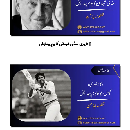
11 فروری، سڈنی شیلڈن کا یومِ پیدایش