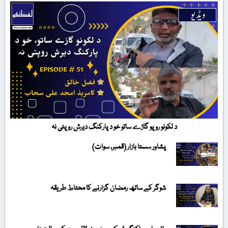
د لکونو روپو گاڑے ساتو خو د پارکنگ دیرش روپئی نہ
پشاور سستا بازار (قمبر، سوات)
شوگر کے ساتھ رمضان گزارنے کا محتاط طریقہ