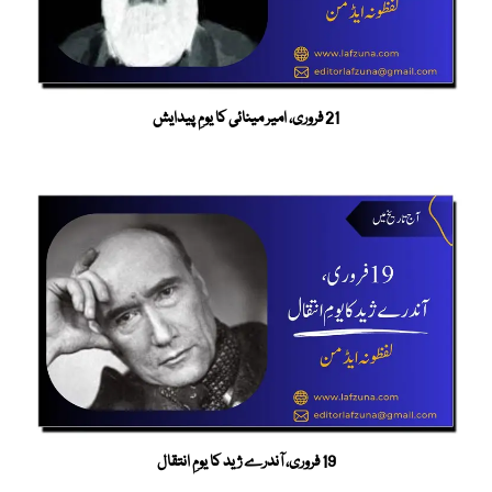
21 فروری، امیر مینائی کا یومِ پیدایش
19 فروری، آندرے ژید کا یومِ انتقال