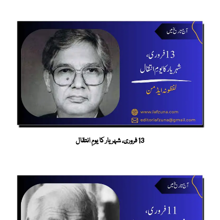
13 فروری، شہریار کا یومِ انتقال