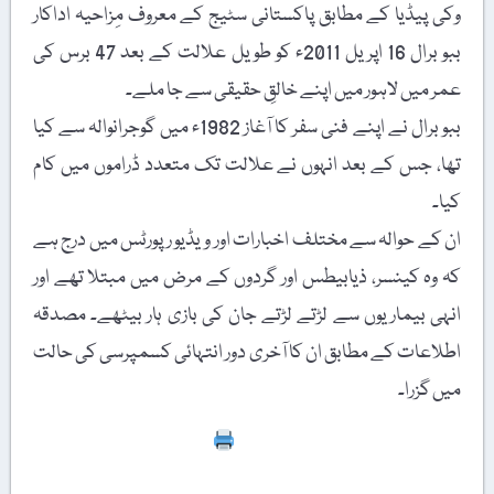
وکی پیڈیا کے مطابق پاکستانی سٹیج کے معروف مِزاحیہ اداکار
ببو برال 16 اپریل 2011ء کو طویل علالت کے بعد 47 برس کی
عمر میں لاہور میں اپنے خالقِ حقیقی سے جا ملے۔
ببو برال نے اپنے فنی سفر کا آغاز 1982ء میں گوجرانوالہ سے کیا
تھا، جس کے بعد انہوں نے علالت تک متعدد ڈراموں میں کام
کیا۔
ان کے حوالہ سے مختلف اخبارات اور ویڈیو رپورٹس میں درج ہے
کہ وہ کینسر، ذیابیطس اور گردوں کے مرض میں مبتلا تھے اور
انہی بیماریوں سے لڑتے لڑتے جان کی بازی ہار بیٹھے۔ مصدقہ
اطلاعات کے مطابق ان کا آخری دور انتہائی کسمپرسی کی حالت
میں گزرا۔
Print