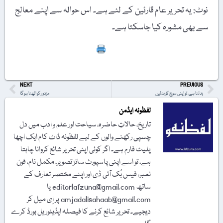
نوٹ: یہ تحریر عام قارئین کے لئے ہے۔ اس حوالہ سے اپنے معالج
سے بھی مشورہ کیا جاسکتا ہے۔
Print
NEXT
PREVIOUS
بدلنا ہے، تو اپنی سوچ کو بدلیں
مزدور کو اٹھنا ہوگا
لفظونہ ایڈمن
تاریخ، حالاتِ حاضرہ، سیاحت اور علم و ادب میں دل
چسپی رکھنے والوں کے لیے لفظونہ ڈاٹ کام ایک اچھا
پلیٹ فارم ہے۔ اگر کوئی اپنی تحریر شائع کروانا چاہتا
ہے، تو اسے اپنی پاسپورٹ سائز تصویر، مکمل نام، فون
نمبر، فیس بُک آئی ڈی اور اپنے مختصر تعارف کے
ساتھ editorlafzuna@gmail.com یا
amjadalisahaab@gmail.com پر اِی میل کر
دیجیے۔ تحریر شائع کرنے کا فیصلہ ایڈیٹوریل بورڈ کرے