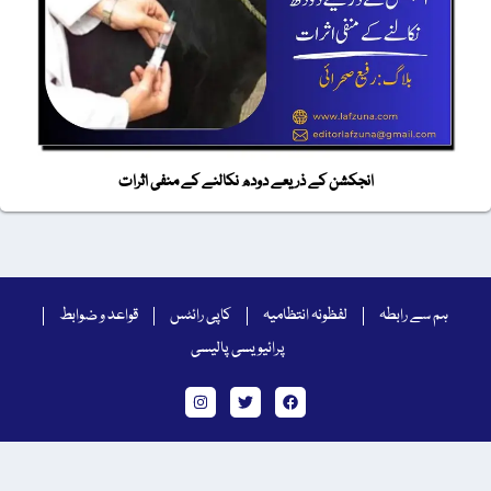
انجکشن کے ذریعے دودھ نکالنے کے منفی اثرات
ہم سے رابطہ
لفظونہ انتظامیہ
کاپی رائٹس
قواعد و ضوابط
پرائیویسی پالیسی