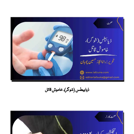
ذیابیطس (شوگر)، خاموش قاتل