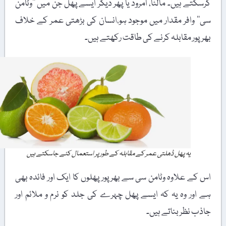
کرسکتے ہیں۔ مالٹا، امرود یا پھر دیگر ایسے پھل جن میں ’’وٹامن
سی‘‘ وافر مقدار میں موجود ہو،انسان کی بڑھتی عمر کے خلاف
بھرپور مقابلہ کرنے کی طاقت رکھتے ہیں۔
یہ پھل ڈھلتی عمر کے مقابلہ کے طور پر استعمال کئے جاسکتے ہیں
اس کے علاوہ وٹامن سی سے بھرپور پھلوں کا ایک اور فائدہ بھی
ہے اور وہ یہ کہ ایسے پھل چہرے کی جلد کو نرم و ملائم اور
جاذب نظر بناتے ہیں۔