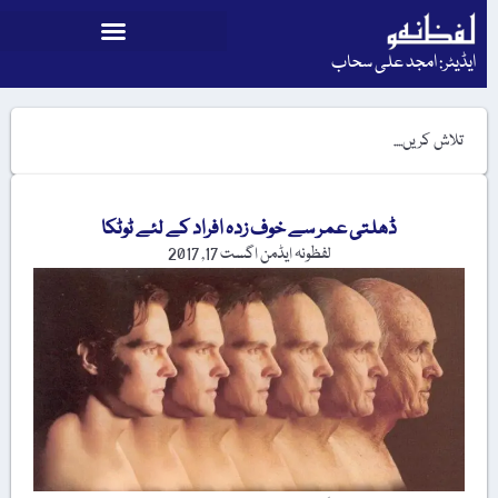
ایڈیٹر: امجد علی سحاب
ڈھلتی عمر سے خوف زدہ افراد کے لئے ٹوٹکا
لفظونہ ایڈمن
اگست 17, 2017