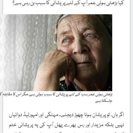
کیا بڑھتی ہوئی عمر آپ کے لئے پریشانی کا سبب بن رہی ہے؟
بڑھتی ہوئی عمر سب کے لئے پریشانی کا سبب ہوتی ہے، مگر اس کا مقابلہ کیا
جاسکتا ہے
اگر ہاں، تو پریشان ہونا چھوڑ دیجئے۔ مہنگی اور امپورٹیڈ دوائیاں
نہیں بلکہ مزیدار اور رس بھرے پھل آپ کی یہ پریشانی ختم