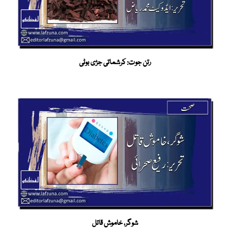
رتن جوت: کرشماتی جڑی بوٹی
شوگر، خاموش قاتل