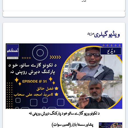
گا۔
ویڈیو گیلری
مزید
د لکونو روپو گاڑے ساتو خو د پارکنگ دیرش روپئی نہ
پشاور سستا بازار (قمبر، سوات)