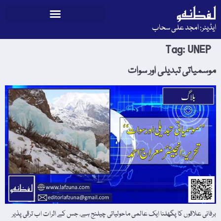
ایڈیٹر: امجد علی سحاب
Tag:
UNEP
موسمیاتی تبدیلی اور سوات
برفانی علاقوں کا پگھلنا ایک عالمی ماحولیاتی چیلنج ہے، جس کے اثرات اب ترقی پذیر