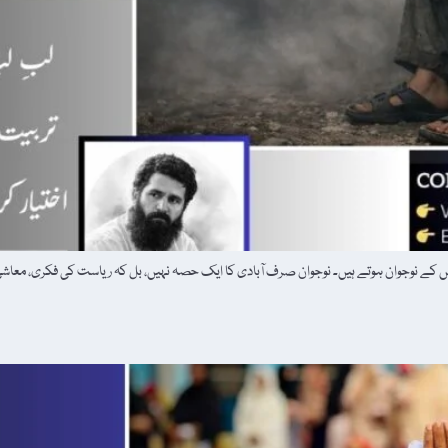
کے نوجوان ہوتے ہیں۔ نوجوان صرف آبادی کا ایک حصہ نہیں، بل کہ ریاست کی فکری، معاشی، س