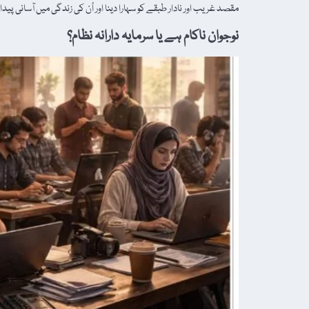
مقصد غریب اور نادار طبقے کو سہارا دینا اور اُن کی زندگی میں آسانی پیدا 
نوجوان ناکام ہے یا سرمایہ دارانہ نظام؟