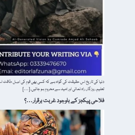
دنیا کی تاریخ اس حقیقت کی گواہ ہے کہ کسی بھی قوم کی اصل طاقت اس 
تعلیم، روزگار، راہ نمائی اور امید سے محروم ہو جائیں، […]
فلاحی پیکجز کے باوجود غربت برقرار…؟