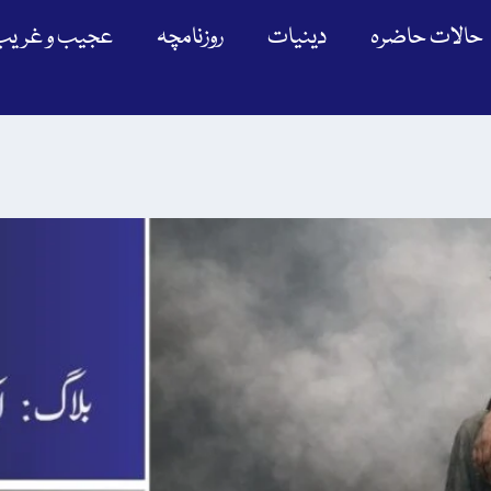
حالات حاضرہ
دینیات
روزنامچہ
عجیب و غریب