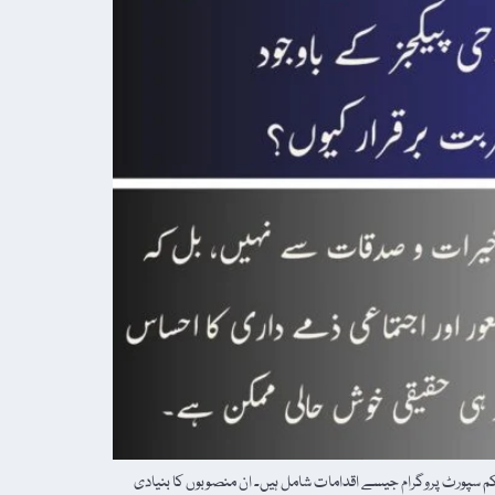
م سپورٹ پروگرام جیسے اقدامات شامل ہیں۔ ان منصوبوں کا بنیادی