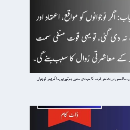
ائنسی اور دفاعی قوت کا بنیادی ستون ہوتے ہیں۔ اگر یہی نوجوان