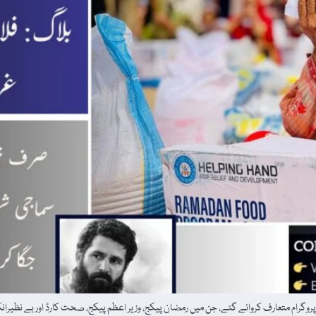
گرام متعارف کروائے گئے، جن میں رمضان پیکج، وزیر اعظم پیکج، صحت کارڈ اور بے نظیرانک